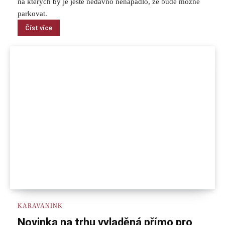
na kterých by je ještě nedávno nenapadlo, že bude možné
parkovat.
Číst více
KARAVANINK
Novinka na trhu vyladěná přímo pro