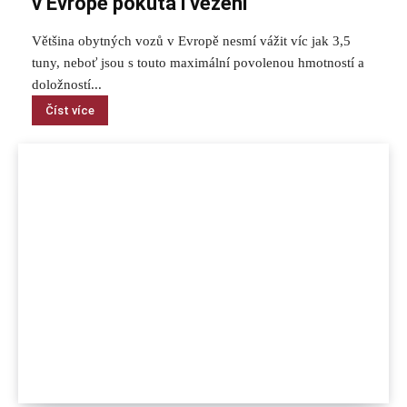
v Evropě pokuta i vězení
Většina obytných vozů v Evropě nesmí vážit víc jak 3,5
tuny, neboť jsou s touto maximální povolenou hmotností a
doložností...
Číst více