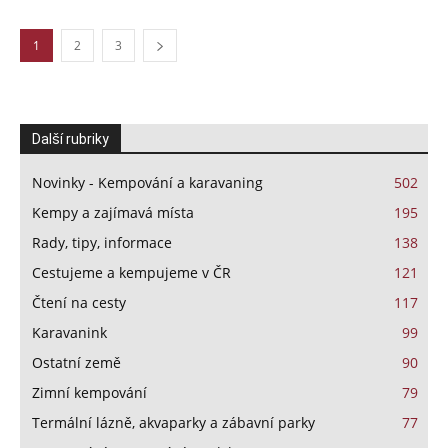
1
2
3
Další rubriky
Novinky - Kempování a karavaning
502
Kempy a zajímavá místa
195
Rady, tipy, informace
138
Cestujeme a kempujeme v ČR
121
Čtení na cesty
117
Karavanink
99
Ostatní země
90
Zimní kempování
79
Termální lázně, akvaparky a zábavní parky
77