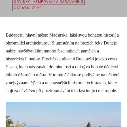
NOVINKY - KEMPOVÁNÍ A KARAVANING
OSTATNÍ ZEMĚ
Budapešť, hlavní město Maďarska, láká svou bohatou historií a
ohromující architekturou. S umístěním na březích řeky Dunaje
nabízí návštěvníkům mnoho fascinujících památek a
historických budov. Procházka ulicemi Budapešti je jako cesta
časem, která nás zavádí do minulosti a odkrývá bohaté dědictví
tohoto úžasného města. V tomto článku se podíváme na některé
z nejvýznamnějších a nejkrásnějších historických staveb, které
stojí za návštěvu při prozkoumávání této fascinující metropole.