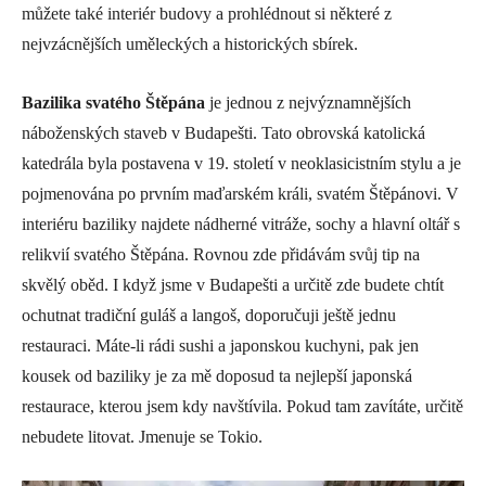
můžete také interiér budovy a prohlédnout si některé z
nejvzácnějších uměleckých a historických sbírek.
Bazilika svatého Štěpána
je jednou z nejvýznamnějších
náboženských staveb v Budapešti. Tato obrovská katolická
katedrála byla postavena v 19. století v neoklasicistním stylu a je
pojmenována po prvním maďarském králi, svatém Štěpánovi. V
interiéru baziliky najdete nádherné vitráže, sochy a hlavní oltář s
relikvií svatého Štěpána. Rovnou zde přidávám svůj tip na
skvělý oběd. I když jsme v Budapešti a určitě zde budete chtít
ochutnat tradiční guláš a langoš, doporučuji ještě jednu
restauraci. Máte-li rádi sushi a japonskou kuchyni, pak jen
kousek od baziliky je za mě doposud ta nejlepší japonská
restaurace, kterou jsem kdy navštívila. Pokud tam zavítáte, určitě
nebudete litovat. Jmenuje se Tokio.