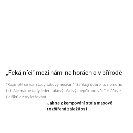
„Fekálníci“ mezi námi na horách a v přírodě
"Rozmohl se nám tady takový nešvar." "Sáňkují dobře, to nemohu
říct. Ale máme tady jeden takový ošklivý, nepěknou věc." Hlášky z
Pelíšků a z Vyšetřování...
Jak se z kempování stala masově
rozšířená záležitost