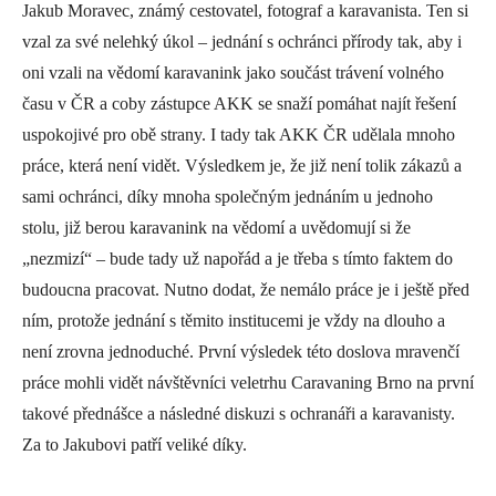
Jakub Moravec, známý cestovatel, fotograf a karavanista. Ten si
vzal za své nelehký úkol – jednání s ochránci přírody tak, aby i
oni vzali na vědomí karavanink jako součást trávení volného
času v ČR a coby zástupce AKK se snaží pomáhat najít řešení
uspokojivé pro obě strany. I tady tak AKK ČR udělala mnoho
práce, která není vidět. Výsledkem je, že již není tolik zákazů a
sami ochránci, díky mnoha společným jednáním u jednoho
stolu, již berou karavanink na vědomí a uvědomují si že
„nezmizí“ – bude tady už napořád a je třeba s tímto faktem do
budoucna pracovat. Nutno dodat, že nemálo práce je i ještě před
ním, protože jednání s těmito institucemi je vždy na dlouho a
není zrovna jednoduché. První výsledek této doslova mravenčí
práce mohli vidět návštěvníci veletrhu Caravaning Brno na první
takové přednášce a následné diskuzi s ochranáři a karavanisty.
Za to Jakubovi patří veliké díky.