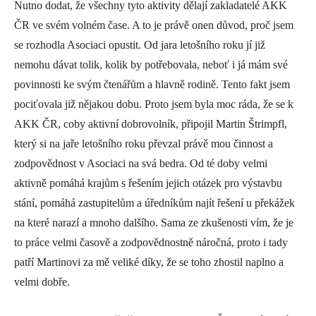
Nutno dodat, že všechny tyto aktivity dělají zakladatelé AKK
ČR ve svém volném čase. A to je právě onen důvod, proč jsem
se rozhodla Asociaci opustit. Od jara letošního roku jí již
nemohu dávat tolik, kolik by potřebovala, neboť i já mám své
povinnosti ke svým čtenářům a hlavně rodině. Tento fakt jsem
pociťovala již nějakou dobu. Proto jsem byla moc ráda, že se k
AKK ČR, coby aktivní dobrovolník, připojil Martin Štrimpfl,
který si na jaře letošního roku převzal právě mou činnost a
zodpovědnost v Asociaci na svá bedra. Od té doby velmi
aktivně pomáhá krajům s řešením jejich otázek pro výstavbu
stání, pomáhá zastupitelům a úředníkům najít řešení u překážek
na které narazí a mnoho dalšího. Sama ze zkušenosti vím, že je
to práce velmi časově a zodpovědnostně náročná, proto i tady
patří Martinovi za mě veliké díky, že se toho zhostil naplno a
velmi dobře.