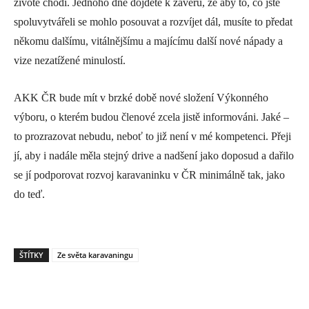
životě chodí. Jednoho dne dojdete k závěru, že aby to, co jste
spoluvytvářeli se mohlo posouvat a rozvíjet dál, musíte to předat
někomu dalšímu, vitálnějšímu a majícímu další nové nápady a
vize nezatížené minulostí.
AKK ČR bude mít v brzké době nové složení Výkonného
výboru, o kterém budou členové zcela jistě informováni. Jaké –
to prozrazovat nebudu, neboť to již není v mé kompetenci. Přeji
jí, aby i nadále měla stejný drive a nadšení jako doposud a dařilo
se jí podporovat rozvoj karavaninku v ČR minimálně tak, jako
do teď.
ŠTÍTKY
Ze světa karavaningu