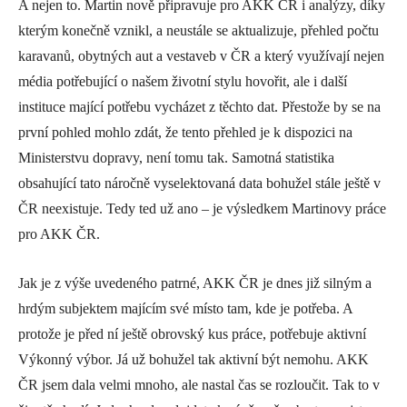
A nejen to. Martin nově připravuje pro AKK ČR i analýzy, díky
kterým konečně vznikl, a neustále se aktualizuje, přehled počtu
karavanů, obytných aut a vestaveb v ČR a který využívají nejen
média potřebující o našem životní stylu hovořit, ale i další
instituce mající potřebu vycházet z těchto dat. Přestože by se na
první pohled mohlo zdát, že tento přehled je k dispozici na
Ministerstvu dopravy, není tomu tak. Samotná statistika
obsahující tato náročně vyselektovaná data bohužel stále ještě v
ČR neexistuje. Tedy ted už ano – je výsledkem Martinovy práce
pro AKK ČR.
Jak je z výše uvedeného patrné, AKK ČR je dnes již silným a
hrdým subjektem majícím své místo tam, kde je potřeba. A
protože je před ní ještě obrovský kus práce, potřebuje aktivní
Výkonný výbor. Já už bohužel tak aktivní být nemohu. AKK
ČR jsem dala velmi mnoho, ale nastal čas se rozloučit. Tak to v