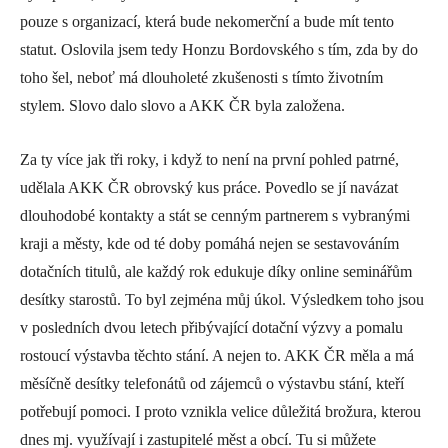
pouze s organizací, která bude nekomerční a bude mít tento
statut. Oslovila jsem tedy Honzu Bordovského s tím, zda by do
toho šel, neboť má dlouholeté zkušenosti s tímto životním
stylem. Slovo dalo slovo a AKK ČR byla založena.
Za ty více jak tři roky, i když to není na první pohled patrné,
udělala AKK ČR obrovský kus práce. Povedlo se jí navázat
dlouhodobé kontakty a stát se cenným partnerem s vybranými
kraji a městy, kde od té doby pomáhá nejen se sestavováním
dotačních titulů, ale každý rok edukuje díky online seminářům
desítky starostů. To byl zejména můj úkol. Výsledkem toho jsou
v posledních dvou letech přibývající dotační výzvy a pomalu
rostoucí výstavba těchto stání. A nejen to. AKK ČR měla a má
měsíčně desítky telefonátů od zájemců o výstavbu stání, kteří
potřebují pomoci. I proto vznikla velice důležitá brožura, kterou
dnes mj. využívají i zastupitelé měst a obcí. Tu si můžete