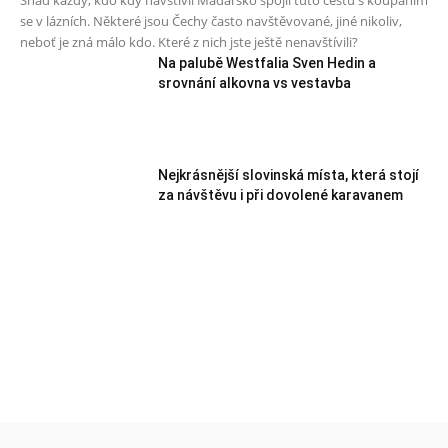
Snad každý, kdo kdy navštívil Maďarsko spojil tuto cestu s koupáním
se v lázních. Některé jsou Čechy často navštěvované, jiné nikoliv,
neboť je zná málo kdo. Které z nich jste ještě nenavštívili?
Na palubě Westfalia Sven Hedin a
srovnání alkovna vs vestavba
Nejkrásnější slovinská místa, která stojí
za návštěvu i při dovolené karavanem