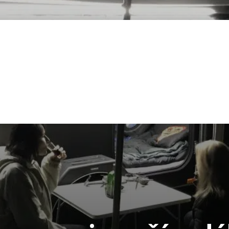
lie
Rakousko
Německo
Španělsko
Slovinsko
Ostatn