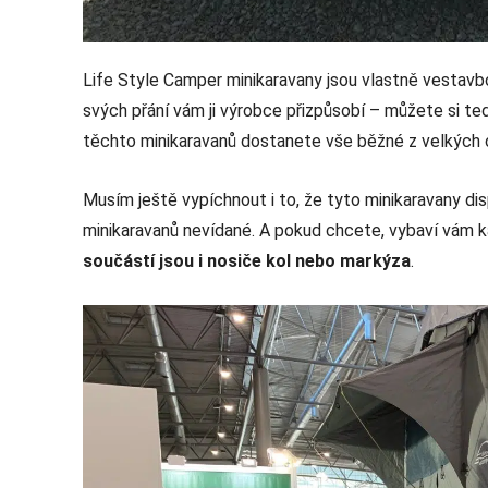
Life Style Camper minikaravany jsou vlastně vestav
svých přání vám ji výrobce přizpůsobí – můžete si te
těchto minikaravanů dostanete vše běžné z velkých o
Musím ještě vypíchnout i to, že tyto minikaravany dis
minikaravanů nevídané. A pokud chcete, vybaví vám 
součástí jsou i nosiče kol nebo markýza
.