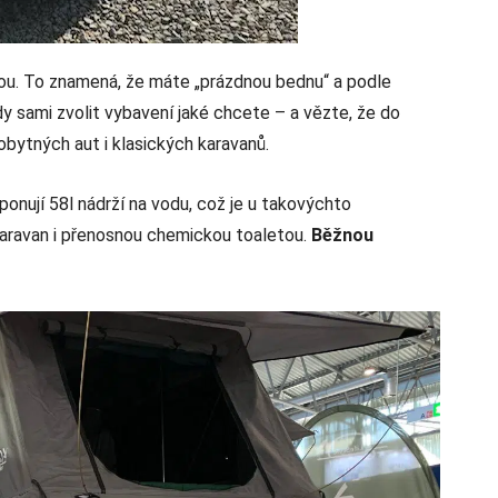
bou. To znamená, že máte „prázdnou bednu“ a podle
dy sami zvolit vybavení jaké chcete – a vězte, že do
bytných aut i klasických karavanů.
ponují 58l nádrží na vodu, což je u takovýchto
karavan i přenosnou chemickou toaletou.
Běžnou