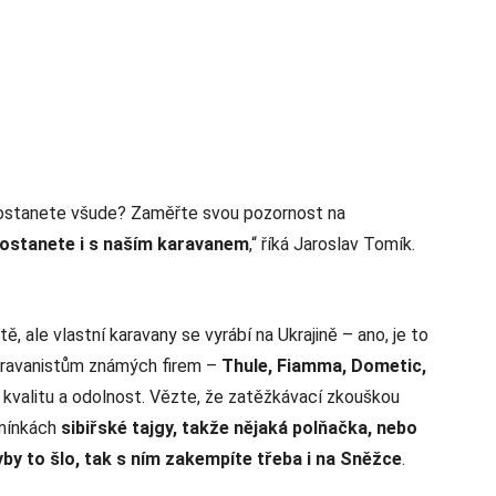
dostanete všude? Zaměřte svou pozornost na
dostanete i s naším karavanem
,“ říká Jaroslav Tomík.
ale vlastní karavany se vyrábí na Ukrajině – ano, je to
karavanistům známých firem –
Thule, Fiamma, Dometic,
a kvalitu a odolnost. Vězte, že zatěžkávací zkouškou
dmínkách
sibiřské tajgy, takže nějaká polňačka, nebo
by to šlo, tak s ním zakempíte třeba i na Sněžce
.