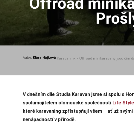
Offroad minika
Prošl
Klára Hájková
Autor:
Karavanink
Offroad minikaravany jsou čím dál
V dnešním díle Studia Karavan jsme si spolu s H
spolumajitelem olomoucké společnosti
Life Styl
které karavaning zpřístupňují všem – ať už svými
nenápadností v přírodě.