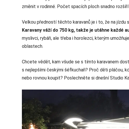
změnit v rodinné. Počet spacích ploch snadno rozší
Velkou předností těchto karavanů je i to, že na jízdu
Karavany váží do 750 kg, takže je utáhne každé 
myslivci, rybáři, ale třeba i horolezci, kterým umožň
oblastech.
Chcete vědět, kam všude se s tímto karavanem dosta
s nejlepšími českými šéfkuchaři? Proč děti pláčou, kd
nebo rovnou koupit? Poslechněte si dnešní Studio Kar