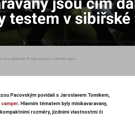
ravany jsou čím dál
y testem v sibiřské 
 více oblíbené. Prošly testem v sibiřské tajze.
onzou Pacovským povídali s Jaroslavem Tomikem,
e camper
. Hlavním tématem byly minikavaravany,
 kompaktními rozměry, jízdními vlastnostmi či