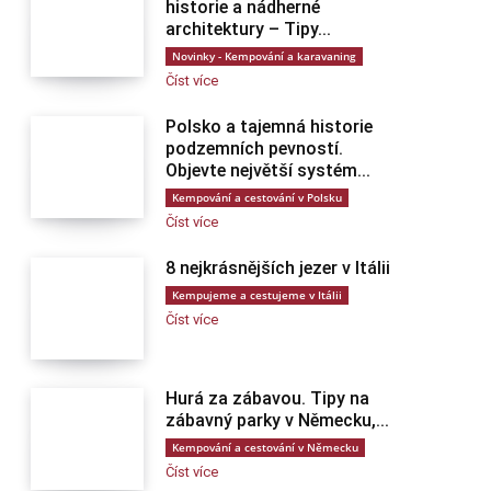
historie a nádherné
architektury – Tipy...
Novinky - Kempování a karavaning
Číst více
Polsko a tajemná historie
podzemních pevností.
Objevte největší systém...
Kempování a cestování v Polsku
Číst více
8 nejkrásnějších jezer v Itálii
Kempujeme a cestujeme v Itálii
Číst více
Hurá za zábavou. Tipy na
zábavný parky v Německu,...
Kempování a cestování v Německu
Číst více