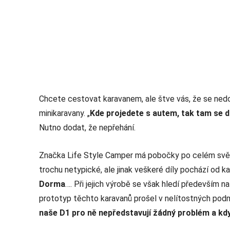
Chcete cestovat karavanem, ale štve vás, že se ne
minikaravany. „
Kde projedete s autem, tak tam se 
Nutno dodat, že nepřehání.
Značka Life Style Camper má pobočky po celém světě, 
trochu netypické, ale jinak veškeré díly pochází od 
Dorma
…. Při jejich výrobě se však hledí především n
prototyp těchto karavanů prošel v nelítostných po
naše D1 pro ně nepředstavují žádný problém a kdy