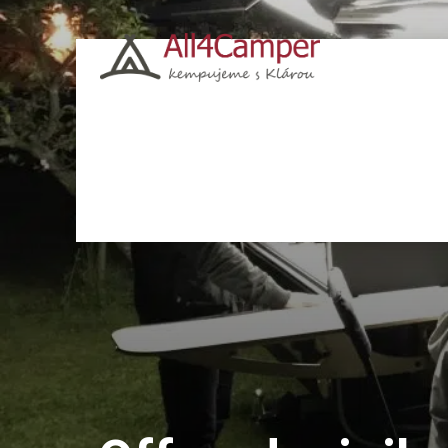
Kempy
Česko
Chorvatsko
Polsko
Itá