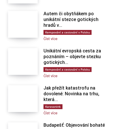
Autem či obytňákem po
unikátní stezce gotických
hradů v...
Kempování a cestování v Polsku
Číst více
Unikátní evropská cesta za
poznáním – objevte stezku
gotických...
Kempování a cestování v Polsku
Číst více
Jak přežít katastrofu na
dovolené: Novinka na trhu,
která...
Karavanink
Číst více
Budapešť: Objevování bohaté