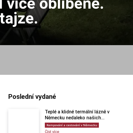
 více oblíbené.
tajze.
Poslední vydané
Teplé a klidné termální lázně v
Německu nedaleko našich...
Kempování a cestování v Německu
Číst více