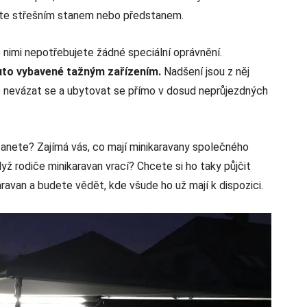
říte střešním stanem nebo předstanem.
 s nimi nepotřebujete žádné speciální oprávnění.
auto vybavené tažným zařízením.
Nadšení jsou z něj
uje nevázat se a ubytovat se přímo v dosud neprůjezdných
nete? Zajímá vás, co mají minikaravany společného
yž rodiče minikaravan vrací? Chcete si ho taky půjčit
avan a budete vědět, kde všude ho už mají k dispozici.