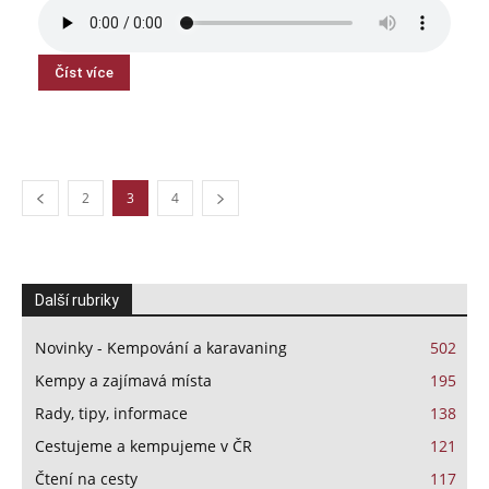
Číst více
2
3
4
Další rubriky
Novinky - Kempování a karavaning
502
Kempy a zajímavá místa
195
Rady, tipy, informace
138
Cestujeme a kempujeme v ČR
121
Čtení na cesty
117