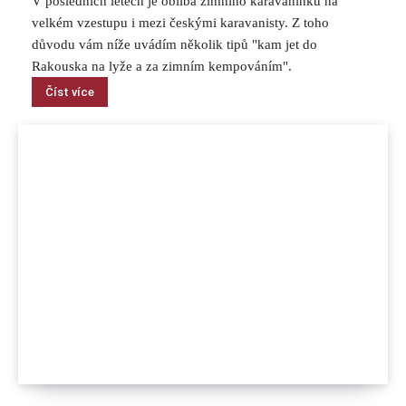
V posledních letech je obliba zimního karavaninku na
velkém vzestupu i mezi českými karavanisty. Z toho
důvodu vám níže uvádím několik tipů "kam jet do
Rakouska na lyže a za zimním kempováním".
Číst více