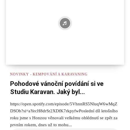
NOVINKY - KEMPOVÁNÍ A KARAVANING
Pohodové vánoční povídání si ve
Studiu Karavan. Jaký byl...
https://open.spotify.com/episode/5VhnnRS5NluqW6wMqZ
DSOb?si=aYecH8drSr2XDfK7rkpyfwPoslední díl letošního
roku jsme s Honzou věnovali velkému ohlédnutí se zpět za
prvním rokem, dnes už to mohu...