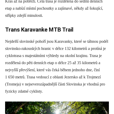
Kras až na pobřeží. Celá trasa je rozdělena do sedmi denních
etap a nabízí místní pochoutky a zajímavé, někdy až šokující,
střípky zdejší minulosti.
Trans Karavanke MTB Trail
Nejdelší slovinské pohoří jsou Karavanky, které se táhnou podél
slovinsko-rakouských hranic v délce 132 kilometrů a protíná je
cyklotrasa s majestátními výhledy na okolní krajinu. Trasa je
rozdělená do pěti denních etap o délce 25 až 35 kilometrů a
nejvyšší převýšení, které vás čeká během jednoho dne, činí
1 650 metrů. Trasa vedoucí z oblasti Jezersko až k Trojmezí
(Tromeja) v nejseverozápadnější části Slovinska je vhodná pro
fyzicky zdatné cyklisty.