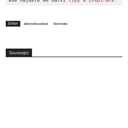
kde najdete mé další 
tipy a inspirace.
ŠTÍTKY
aktivnídovolená
Slovinsko
Související