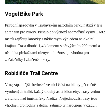
Vogel Bike Park
Přírodní sjezdovka v Triglavském národním parku nabízí v létě
adrenalin pro bikery. Přístup do výchozí nadmořské výšky 1 682
metrů zajišťují lanovky s nádherným výhledem na okolní
krajinu. Trasa dlouhá 1,4 kilometru s převýšením 200 metrů a
několika překážkami různých obtížností je vhodná pro
začátečníky i zkušené bikery.
Robidišče Trail Centre
V nejzápadnější slovinské vesnici čeká na bikery pět ručně
vyrobených trailů, každý dlouhý asi 2 kilometry. Trasy vedou
z vrcholu nad tůněmi řeky Nadiža. Nejjednodušší trasy jsou
vhodné i pro rodiny s dětmi, zatímco ty náročnější vyžadují