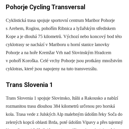
Pohorje Cycling Transversal
Cyklistická trasa spojuje sportovní centrum Maribor Pohorje
s Arehem, Roglou, pohořím Ribnica a lyžařským střediskem
Kope a je dlouhá 75 kilometrů. Výchozí nebo koncový bod této
cyklotrasy se nachází v Mariboru u horní stanice lanovky
Pohorje a na hoře Kremžar Vrh nad Slovinským Hradcem
v pohoří Koroška. Celé vrchy Pohorje jsou protkány množstvím
cyklotras, které jsou napojeny na tuto transverzálu.
Trans Slovenia 1
Trans Slovenia 1 spojuje Slovinsko, Itálii a Rakousko a nabízí
rozmanitou trasu dlouhou 384 kilometrů určenou pro horská
kola. Trasa vede z Julských Alp malebným údolím řeky Soča do
zelených kopců oblasti Brda, poté údolím Vipavy a přes tajemný