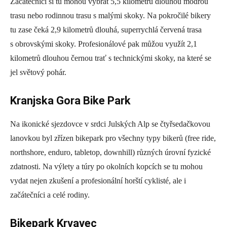
Začátečníci si tu mohou vybrat 5,5 kilometrů dlouhou modrou
trasu nebo rodinnou trasu s malými skoky. Na pokročilé bikery
tu zase čeká 2,9 kilometrů dlouhá, superrychlá červená trasa
s obrovskými skoky. Profesionálové pak můžou využít 2,1
kilometrů dlouhou černou trať s technickými skoky, na které se
jel světový pohár.
Kranjska Gora Bike Park
Na ikonické sjezdovce v srdci Julských Alp se čtyřsedačkovou
lanovkou byl zřízen bikepark pro všechny typy bikerů (free ride,
northshore, enduro, tabletop, downhill) různých úrovní fyzické
zdatnosti. Na výlety a túry po okolních kopcích se tu mohou
vydat nejen zkušení a profesionální horští cyklisté, ale i
začátečníci a celé rodiny.
Bikepark Krvavec