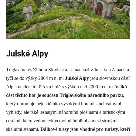
Julské Alpy
Triglav, nejvyšší hora Slovinska, se nachází v Julských Alpách a
tyčí se do výšky 2864 m n. m.
Julské Alpy
jsou slovinskou částí
Alp a najdete tu 325 vrcholů s výškou nad 2000 m n. m.
Velká
část těchto hor je součástí Triglavského národního parku
,
který ohromuje nejen těmito vysokými horami s úchvatnými
výhledy, ale také lesnatými náhorními plošinami a turistickými
cestami, které vedou ledovcovými údolími a mezi strmými
skalními stěnami.
Dálkové trasy jsou vhodné pro turisty, kteří