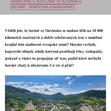
KEMPUJEME A CESTUJEME VE SLOVINSKU
NOVINKY - KEMPOVÁNÍ A KARAVANING
Věděli jste, že turisté ve Slovinsku se mohou těšit na 10 000
kilometrů značených a dobře udržovaných tras v malebné
krajině této nádherné evropské země? Horské vrcholy,
kopcovité oblasti, údolí, kterými protékají řeky, vodopády,
jeskyně a vinice tu propojuje síť tras, podél které nechybí
horské chaty k ubytování. Co víc si přát?