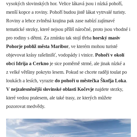
vysokých slovinských hor. Velice lákavá jsou i nízká pohoří,
menší kopce a roviny. Pohoří budou jistě lákat vytrvalé turisty.
Roviny a lehce zvlněná krajina pak zase nabízí zajímavé
tematické stezky, které nejsou příliš náročné, proto jsou vhodné i
pro rodiny s dětmi. Za zmínku tak stojí třeba
horský masiv
Pohorje poblíž města Maribor
, ve kterém mohou turisté
objevovat krásy rašelinišť, vodopády i vinice.
Pohoří v okolí
obcí Idrija a Cerkno
je sice poměrně strmé, ale jinak nízké a
z velké většiny pokryto lesem. Pokud se chcete raději toulat po
loukách a lesích, vyrazte
do pohoří u městečka Škofja Loka
.
V nejzalesněnější slovinské oblasti Kočevje
najdete stezky,
které vedou pralesem, ale také trasy, ze kterých můžete
pozorovat medvědy.