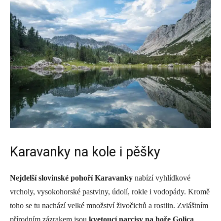
Karavanky na kole i pěšky
Nejdelší slovinské pohoří Karavanky
nabízí vyhlídkové
vrcholy, vysokohorské pastviny, údolí, rokle i vodopády. Kromě
toho se tu nachází velké množství živočichů a rostlin. Zvláštním
přírodním zázrakem jsou
kvetoucí narcisy na hoře Golica
,