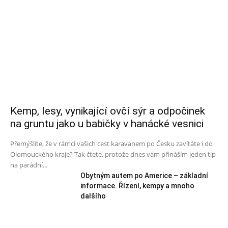
Kemp, lesy, vynikající ovčí sýr a odpočinek
na gruntu jako u babičky v hanácké vesnici
Přemýšlíte, že v rámci vašich cest karavanem po Česku zavítáte i do
Olomouckého kraje? Tak čtete, protože dnes vám přináším jeden tip
na parádní...
Obytným autem po Americe – základní
informace. Řízení, kempy a mnoho
dalšího