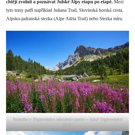
chtějí zvolnit a poznávat Julské Alpy etapu po etapě.
Mezi
tyto trasy patří například Juliana Trail, Slovinská horská cesta,
Alpsko-jadranská stezka (Alpe Adria Trail) nebo Stezka míru.
Turistika v Triglavském národním parku – údolí Triglavských
jezer