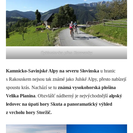
Cyklostezka přes Karavanky
Kamnicko-Savinjské Alpy na severu Slovinska
u hranic
s Rakouskem nejsou tak známé jako Julské Alpy, přesto nabízejí
spoustu krás. Nachází se tu
známá vysokohorská plošina
Velika Planina
. Obzvlášť nádherný je nejvýchodnější
alpský
ledovec na úpatí hory Skuta a panoramatický výhled
z vrcholu hory Storžič.