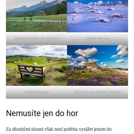
Cykloturistika na Krvavci
Veliká Planina
Velká Planina
Šafrány na Veliké planině
Nemusíte jen do hor
Za dlouhými túrami však není potřeba vyrážet jenom do