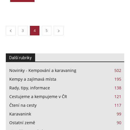
3
4
5
Další rubriky
Novinky - Kempování a karavaning
502
Kempy a zajímavá místa
195
Rady, tipy, informace
138
Cestujeme a kempujeme v ČR
121
Čtení na cesty
117
Karavanink
99
Ostatní země
90