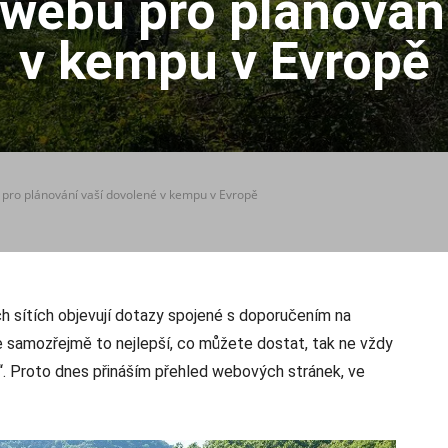
 webů pro plánování
v kempu v Evropě
 pro plánování vaší dovolené v kempu v Evropě
ch sítích objevují dotazy spojené s doporučením na
e samozřejmě to nejlepší, co můžete dostat, tak ne vždy
kl“. Proto dnes přináším přehled webových stránek, ve