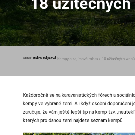
18 užitečných
Klára Hájková
Autor:
Kempy a zajímavá místa
18 užitečných webů
Každoročně se na karavanistických fórech a sociální
kempy ve vybrané zemi. A i když osobní doporučení j
zaručuje, že vám ještě lepší tip na kemp tzv. „neute
kterých pro danou zemi najdete seznam kempů.