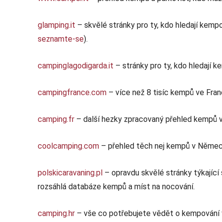
glamping.it
– skvělé stránky pro ty, kdo hledají kemp
seznamte-se
).
campinglagodigarda.it
– stránky pro ty, kdo hledají k
campingfrance.com
– více než 8 tisíc kempů ve Franc
camping.fr
– další hezky zpracovaný přehled kempů ve
coolcamping.com
– přehled těch nej kempů v Němec
polskicaravaning.pl
– opravdu skvělé stránky týkající 
rozsáhlá databáze kempů a míst na nocování.
camping.hr
– vše co potřebujete vědět o kempování v