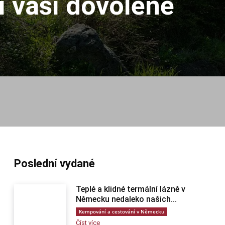
 vaší dovolené
Poslední vydané
Teplé a klidné termální lázně v
Německu nedaleko našich...
Kempování a cestování v Německu
Číst více