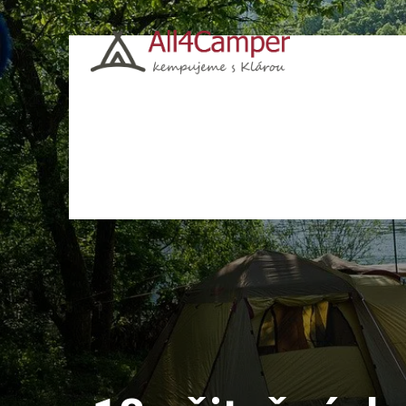
Kempy
Česko
Chorvatsko
Polsko
Itá