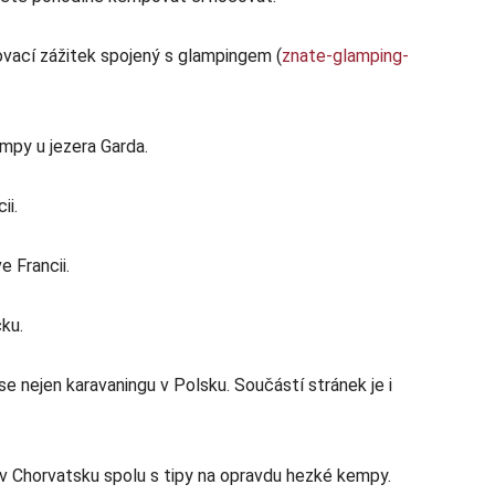
ovací zážitek spojený s glampingem (
znate-glamping-
empy u jezera Garda.
ii.
 Francii.
ku.
se nejen karavaningu v Polsku. Součástí stránek je i
 Chorvatsku spolu s tipy na opravdu hezké kempy.