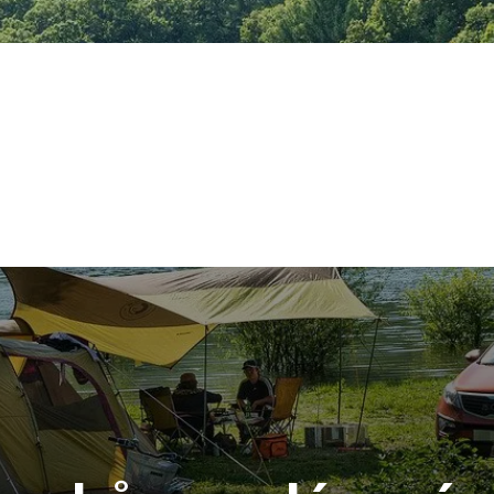
lie
Rakousko
Německo
Španělsko
Slovinsko
Ostatn