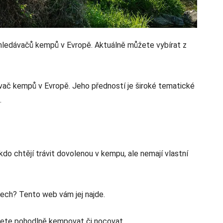
yhledávačů kempů v Evropě. Aktuálně můžete vybírat z
vač kempů v Evropě. Jeho předností je široké tematické
.
do chtějí trávit dovolenou v kempu, ale nemají vlastní
ech? Tento web vám jej najde.
žete pohodlně kempovat či nocovat.