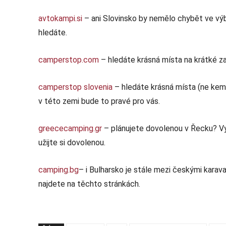
avtokampi.si
– ani Slovinsko by nemělo chybět ve výb
hledáte.
camperstop.com
– hledáte krásná místa na krátké z
camperstop slovenia
– hledáte krásná místa (ne kem
v této zemi bude to pravé pro vás.
greececamping.gr
– plánujete dovolenou v Řecku? Vy
užijte si dovolenou.
camping.bg
– i Bulharsko je stále mezi českými karav
najdete na těchto stránkách.