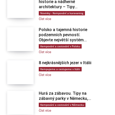
historie a nádherné
architektury – Tipy...
Novinky - Kempování a karavaning
Číst více
Polsko a tajemná historie
podzemních pevností.
Objevte největší systém...
Kempování a cestování v Polsku
Číst více
8 nejkrásnějších jezer v Itálii
Kempujeme a cestujeme v Itálii
Číst více
Hurá za zábavou. Tipy na
zábavný parky v Německu,...
Kempování a cestování v Německu
Číst více