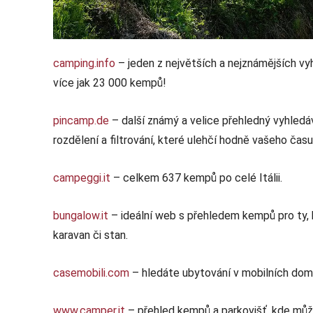
camping.info
– jeden z největších a nejznámějších v
více jak 23 000 kempů!
pincamp.de
– další známý a velice přehledný vyhledá
rozdělení a filtrování, které ulehčí hodně vašeho času
campeggi.it
– celkem 637 kempů po celé Itálii.
bungalow.it
– ideální web s přehledem kempů pro ty, k
karavan či stan.
casemobili.com
– hledáte ubytování v mobilních dom
www.camper.it
– přehled kempů a parkovišť, kde mů