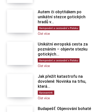
Autem či obytňákem po
unikátní stezce gotických
hradů v...
Kempování a cestování v Polsku
Číst více
Unikátní evropská cesta za
poznáním – objevte stezku
gotických...
Kempování a cestování v Polsku
Číst více
Jak přežít katastrofu na
dovolené: Novinka na trhu,
která...
Karavanink
Číst více
Budapešť: Objevování bohaté