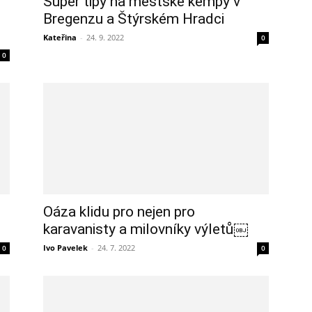
Super tipy na městské kempy v
Bregenzu a Štýrském Hradci
Kateřina
-
24. 9. 2022
0
0
Oáza klidu pro nejen pro
karavanisty a milovníky výletů￼
Ivo Pavelek
-
24. 7. 2022
0
0