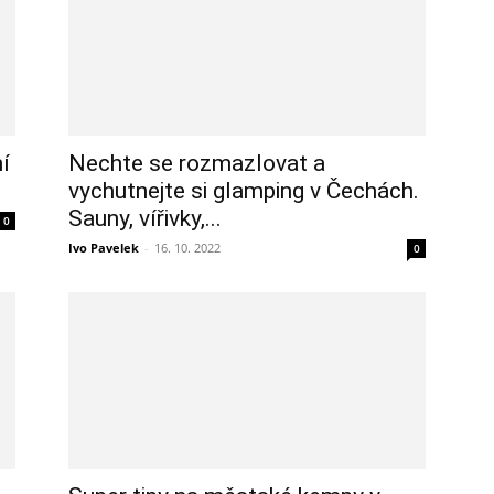
í
Nechte se rozmazlovat a
vychutnejte si glamping v Čechách.
Sauny, vířivky,...
0
Ivo Pavelek
-
16. 10. 2022
0