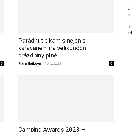
Un
st
Ja
tr
Parádní tip kam s nejen s
karavanem na velikonoční
prázdniny plné...
Klára Hájková
-
18. 3. 2023
0
0
Camping Awards 2023 –