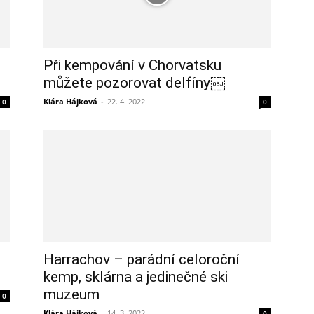
Při kempování v Chorvatsku
můžete pozorovat delfíny￼
Klára Hájková
-
22. 4. 2022
0
0
Harrachov – parádní celoroční
kemp, sklárna a jedinečné ski
muzeum
0
Klára Hájková
-
14. 3. 2022
0