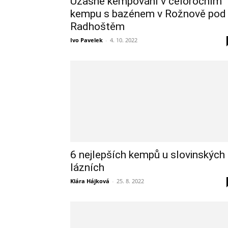
Úžasné kempování v celoročním
kempu s bazénem v Rožnově pod
Radhoštěm
Ivo Pavelek
-
4. 10. 2022
6 nejlepších kempů u slovinských
lázních
Klára Hájková
-
25. 8. 2022