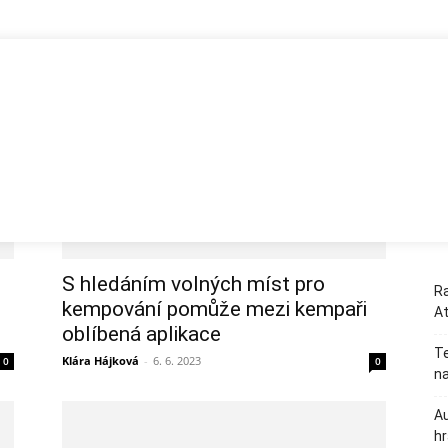
cí místa
lie
Rakousko
Německo
Španělsko
Slovinsko
Ostatn
S hledáním volných míst pro
Ra
kempování pomůže mezi kempaři
A
oblíbená aplikace
Te
Klára Hájková
-
6. 6. 2023
0
0
na
Au
hr