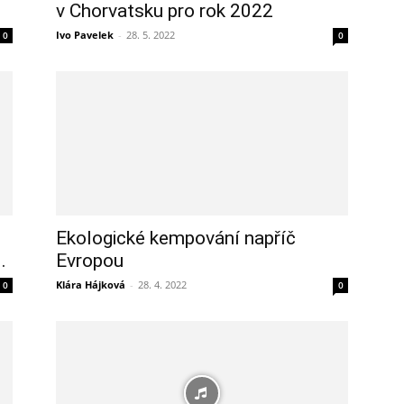
v Chorvatsku pro rok 2022
Ivo Pavelek
-
28. 5. 2022
0
0
Ekologické kempování napříč
.
Evropou
Klára Hájková
-
28. 4. 2022
0
0