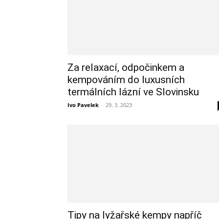
Za relaxací, odpočinkem a
kempováním do luxusních
termálních lázní ve Slovinsku
Ivo Pavelek
-
29. 3. 2023
Tipy na lyžařské kempy napříč