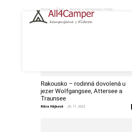
Home
Tags
Kempy a kempovací místa
Tag: Kempy a kempova
Kempy
Česko
Chorvatsko
Polsko
Itá
Rakousko – rodinná dovolená u
jezer Wolfgangsee, Attersee a
Traunsee
Klára Hájková
-
20. 11. 2023