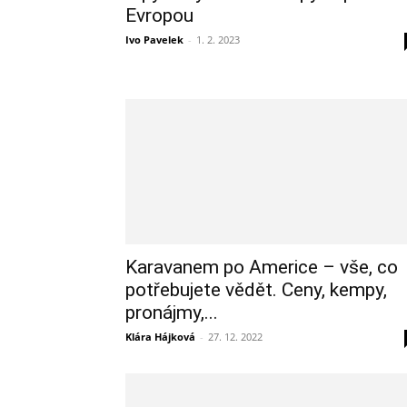
Evropou
Ivo Pavelek
-
1. 2. 2023
Karavanem po Americe – vše, co
potřebujete vědět. Ceny, kempy,
pronájmy,...
Klára Hájková
-
27. 12. 2022