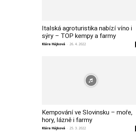
Italská agroturistika nabízí víno i
sýry – TOP kempy a farmy
Klára Hájková
-
26. 4. 2022
Kempování ve Slovinsku – moře,
hory, lázně i farmy
Klára Hájková
-
25. 3. 2022