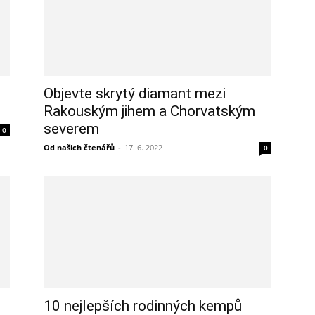
Objevte skrytý diamant mezi
Rakouským jihem a Chorvatským
severem
0
Od našich čtenářů
-
17. 6. 2022
0
10 nejlepších rodinných kempů