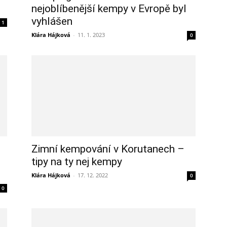
nejoblíbenější kempy v Evropě byl
vyhlášen
1
Klára Hájková
-
11. 1. 2023
0
Zimní kempování v Korutanech –
tipy na ty nej kempy
Klára Hájková
-
17. 12. 2022
0
0