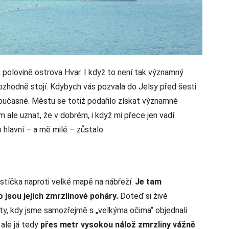
v polovině ostrova Hvar. I když to není tak významný
 rozhodně stojí. Kdybych vás pozvala do Jelsy před šesti
 současné. Městu se totiž podařilo získat významné
ím ale uznat, že v dobrém, i když mi přece jen vadí
o hlavní – a mě milé – zůstalo.
tíčka naproti velké mapě na nábřeží.
Je tam
o jsou jejich zmrzlinové poháry.
Doteď si živě
y, kdy jsme samozřejmě s „velkýma očima“ objednali
 ale já tedy
přes metr vysokou nálož zmrzliny vážně