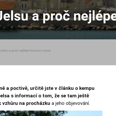
 Jelsu a proč nejlé
it Jelsu a proč nejlépe koncem srpna
ně a poctivě, určitě jste v článku o kempu
elsa s informací o tom, že se tam ještě
k vzhůru na procházku
a jeho objevování.