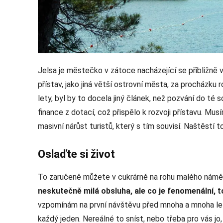
Jelsa je městečko v zátoce nacházející se přibližně 
přístav, jako jiná větší ostrovní města, za procházku
lety, byl by to docela jiný článek, než pozvání do té
finance z dotací, což přispělo k rozvoji přístavu. Mus
masivní nárůst turistů, který s tím souvisí. Naštěstí t
Oslaďte si život
To zaručeně můžete v cukrárně na rohu malého náměs
neskutečně milá obsluha, ale co je fenomenální, t
vzpomínám na první návštěvu před mnoha a mnoha let
každý jeden. Nereálné to sníst, nebo třeba pro vás jo,