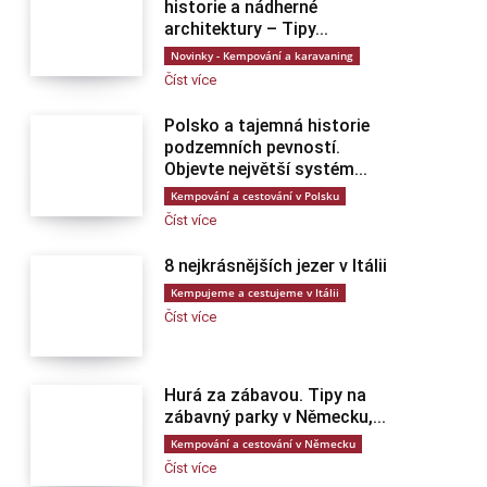
historie a nádherné
architektury – Tipy...
Novinky - Kempování a karavaning
Číst více
Polsko a tajemná historie
podzemních pevností.
Objevte největší systém...
Kempování a cestování v Polsku
Číst více
8 nejkrásnějších jezer v Itálii
Kempujeme a cestujeme v Itálii
Číst více
Hurá za zábavou. Tipy na
zábavný parky v Německu,...
Kempování a cestování v Německu
Číst více