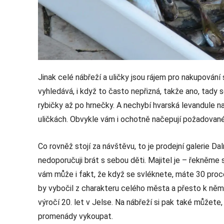
Jinak celé nábřeží a uličky jsou rájem pro nakupování 
vyhledává, i když to často nepřizná, takže ano, tady 
rybičky až po hrnečky. A nechybí hvarská levandule na
uličkách. Obvykle vám i ochotně načepují požadované
Co rovněž stojí za návštěvu, to je prodejní galerie Da
nedoporučuji brát s sebou děti. Majitel je – řekněme
vám může i fakt, že když se svléknete, máte 30 proce
by vybočil z charakteru celého města a přesto k němu 
výročí 20. let v Jelse. Na nábřeží si pak také můžete, 
promenády vykoupat.