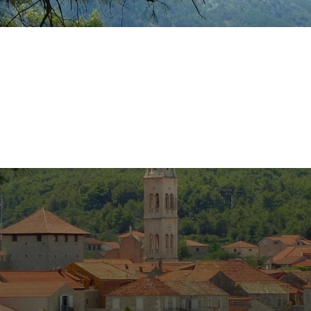
lie
Rakousko
Německo
Španělsko
Slovinsko
Ostatn