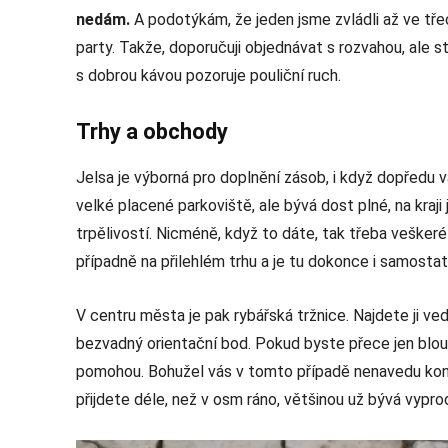
nedám.
A podotýkám, že jeden jsme zvládli až ve tře
party. Takže, doporučuji objednávat s rozvahou, ale 
s dobrou kávou pozoruje pouliční ruch.
Trhy a obchody
Jelsa je výborná pro doplnění zásob, i když dopředu va
velké placené parkoviště, ale bývá dost plné, na kraji j
trpělivostí. Nicméně, když to dáte, tak třeba veške
případně na přilehlém trhu a je tu dokonce i samost
V centru města je pak rybářská tržnice. Najdete ji ved
bezvadný orientační bod. Pokud byste přece jen bloud
pomohou. Bohužel vás v tomto případě nenavedu kon
přijdete déle, než v osm ráno, většinou už bývá vypro