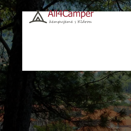
Kempy
Česko
Chorvatsko
Polsko
Itá