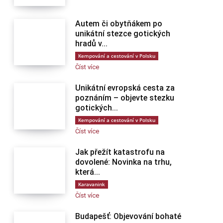
Autem či obytňákem po
unikátní stezce gotických
hradů v...
Kempování a cestování v Polsku
Číst více
Unikátní evropská cesta za
poznáním – objevte stezku
gotických...
Kempování a cestování v Polsku
Číst více
Jak přežít katastrofu na
dovolené: Novinka na trhu,
která...
Karavanink
Číst více
Budapešť: Objevování bohaté