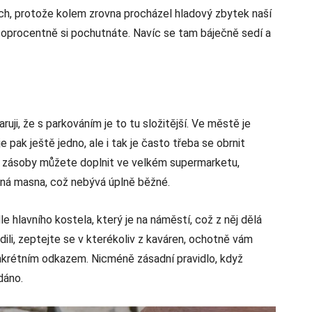
ch, protože kolem zrovna procházel hladový zbytek naší
stoprocentně si pochutnáte. Navíc se tam báječně sedí a
ruji, že s parkováním je to tu složitější. Ve městě je
e pak ještě jedno, ale i tak je často třeba se obrnit
ré zásoby můžete doplnit ve velkém supermarketu,
atná masna, což nebývá úplně běžné.
le hlavního kostela, který je na náměstí, což z něj dělá
ili, zeptejte se v kterékoliv z kaváren, ochotně vám
krétním odkazem. Nicméně zásadní pravidlo, když
dáno.