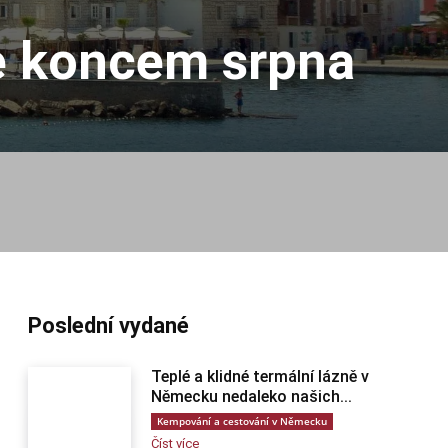
pe koncem srpna
Poslední vydané
Teplé a klidné termální lázně v
Německu nedaleko našich...
Kempování a cestování v Německu
Číst více