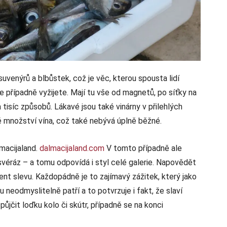
suvenýrů a blbůstek, což je věc, kterou spousta lidí
se případně vyžijete. Mají tu vše od magnetů, po síťky na
 tisíc způsobů. Lákavé jsou také vinárny v přilehlých
 množství vína, což také nebývá úplně běžné.
lmacijaland.
dalmacijaland.com
V tomto případně ale
 svéráz – a tomu odpovídá i styl celé galerie. Napovědět
nt slevu. Každopádně je to zajímavý zážitek, který jako
neodmyslitelně patří a to potvrzuje i fakt, že slaví
půjčit loďku kolo či skútr, případně se na konci