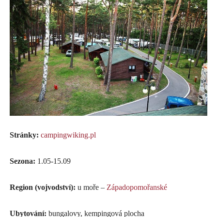
Stránky:
campingwiking.pl
Sezona:
1.05-15.09
Region (vojvodství):
u moře –
Západopomořanské
Ubytování:
bungalovy, kempingová plocha