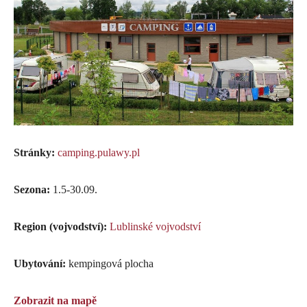
Stránky:
camping.pulawy.pl
Sezona:
1.5-30.09.
Region (vojvodství):
Lublinské vojvodství
Ubytování:
kempingová plocha
Zobrazit na mapě