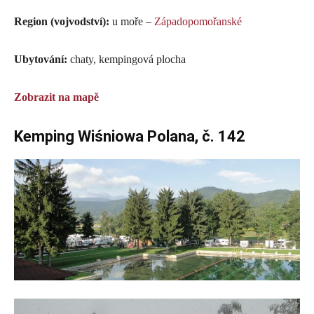
Region (vojvodství):
u moře –
Západopomořanské
Ubytování:
chaty, kempingová plocha
Zobrazit na mapě
Kemping Wiśniowa Polana, č. 142