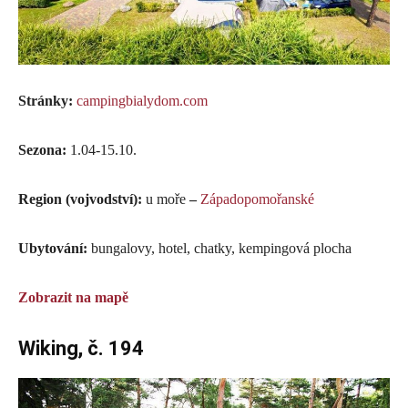
Stránky:
campingbialydom.com
Sezona:
1.04-15.10.
Region (vojvodství):
u moře
–
Západopomořanské
Ubytování:
bungalovy, hotel, chatky, kempingová plocha
Zobrazit na mapě
Wiking, č. 194