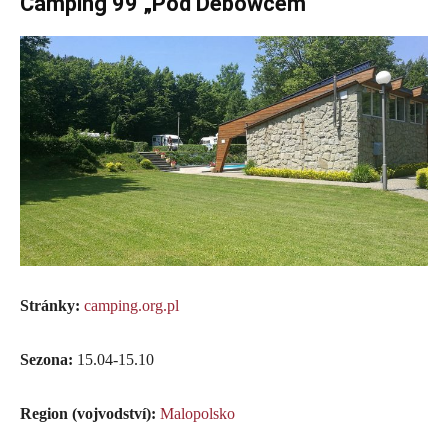
Camping 99 „Pod Debowcem“
Stránky:
camping.org.pl
Sezona:
15.04-15.10
Region (vojvodství):
Malopolsko