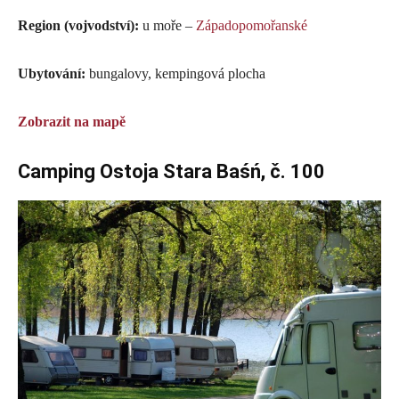
Region (vojvodství):
u moře –
Západopomořanské
Ubytování:
bungalovy, kempingová plocha
Zobrazit na mapě
Camping Ostoja Stara Baśń, č. 100