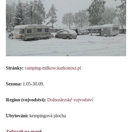
Stránky:
camping-milkow.karkonosz.pl
Sezona:
1.05-30.09.
Region (vojvodství):
Dolnoslezské vojvodství
Ubytování:
kempingová plocha
Zobrazit na mapě