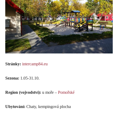
Stránky:
intercamp84.eu
Sezona:
1.05-31.10.
Region (vojvodství):
u moře –
Pomořské
Ubytování:
Chaty, kempingová plocha