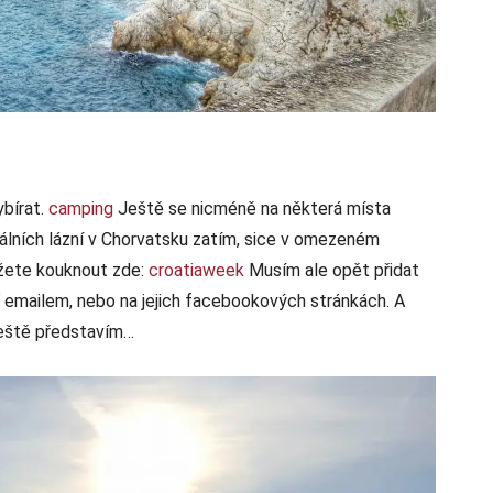
ybírat.
camping
Ještě se nicméně na některá místa
álních lázní v Chorvatsku zatím, sice v omezeném
ůžete kouknout zde:
croatiaweek
Musím ale opět přidat
ď emailem, nebo na jejich facebookových stránkách. A
 ještě představím…