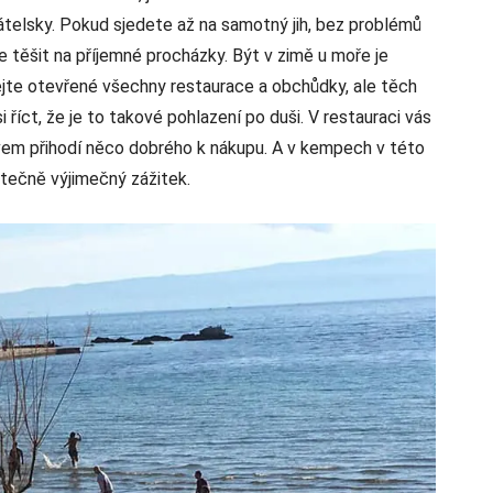
řátelsky. Pokud sjedete až na samotný jih, bez problémů
te těšit na příjemné procházky. Být v zimě u moře je
ejte otevřené všechny restaurace a obchůdky, ale těch
i říct, že je to takové pohlazení po duši. V restauraci vás
měvem přihodí něco dobrého k nákupu. A v kempech v této
tečně výjimečný zážitek.