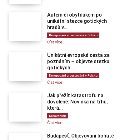
Autem či obytňákem po
unikátní stezce gotických
hradů v...
Kempování a cestování v Polsku
Číst více
Unikátní evropská cesta za
poznáním – objevte stezku
gotických...
Kempování a cestování v Polsku
Číst více
Jak přežít katastrofu na
dovolené: Novinka na trhu,
která...
Karavanink
Číst více
Budapešť: Objevování bohaté