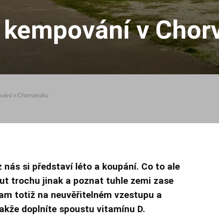
 kempování v Chor
vání v Chorvatsku
nás si představí léto a koupání. Co to ale
out trochu jinak a poznat tuhle zemi zase
tam totiž na neuvěřitelném vzestupu a
takže doplníte spoustu vitamínu D.