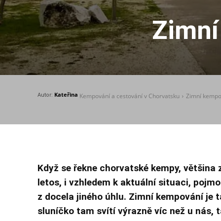
Zimní
Kateřina
Autor:
Kempování a cestování v Chorvatsku
Zimní kempo
Když se řekne chorvatské kempy, většina z 
letos, i vzhledem k aktuální situaci, pojm
z docela jiného úhlu. Zimní kempování je 
sluníčko tam svítí výrazně víc než u nás, 