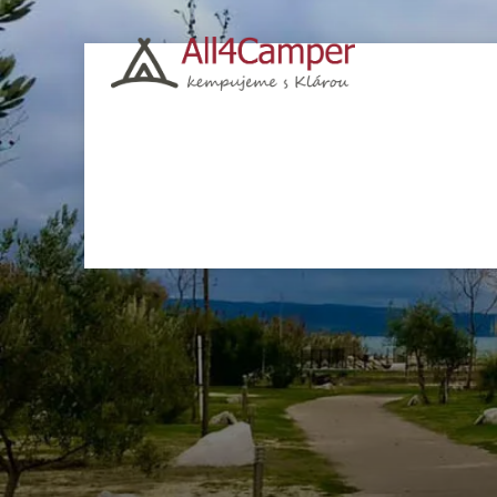
Kempy
Česko
Chorvatsko
Polsko
Itá