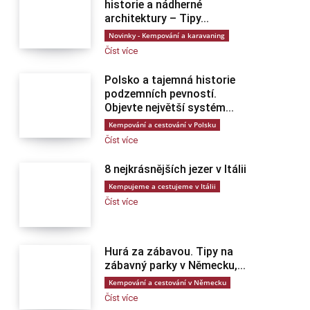
historie a nádherné
architektury – Tipy...
Novinky - Kempování a karavaning
Číst více
Polsko a tajemná historie
podzemních pevností.
Objevte největší systém...
Kempování a cestování v Polsku
Číst více
8 nejkrásnějších jezer v Itálii
Kempujeme a cestujeme v Itálii
Číst více
Hurá za zábavou. Tipy na
zábavný parky v Německu,...
Kempování a cestování v Německu
Číst více