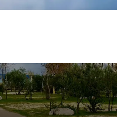
lie
Rakousko
Německo
Španělsko
Slovinsko
Ostatn