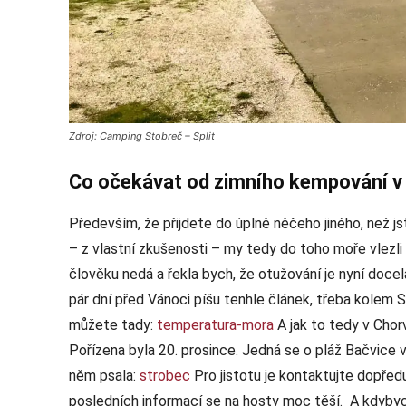
Zdroj: Camping Stobreč – Split
Co očekávat od zimního kempování v
Především, že přijdete do úplně něčeho jiného, než jst
– z vlastní zkušenosti – my tedy do toho moře vlezli 
člověku nedá a řekla bych, že otužování je nyní doce
pár dní před Vánoci píšu tenhle článek, třeba kolem 
můžete tady:
temperatura-mora
A jak to tedy v Chor
Pořízena byla 20. prosince. Jedná se o pláž Bačvice v
něm psala:
strobec
Pro jistotu je kontaktujte dopřed
posledních informací se na hosty moc těší. A kdybyc