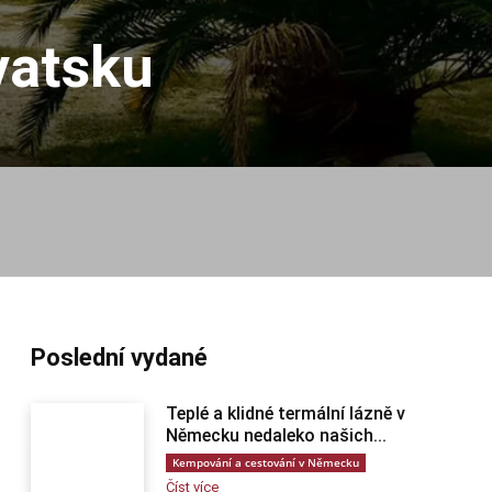
vatsku
Poslední vydané
Teplé a klidné termální lázně v
Německu nedaleko našich...
Kempování a cestování v Německu
Číst více