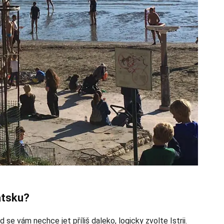
atsku?
se vám nechce jet příliš daleko, logicky zvolte Istrii.