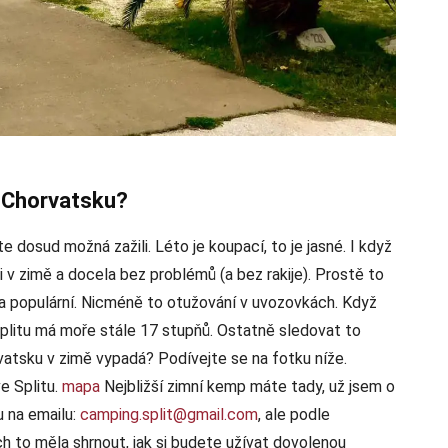
 Chorvatsku?
e dosud možná zažili. Léto je koupací, to je jasné. I když
i v zimě a docela bez problémů (a bez rakije). Prostě to
la populární. Nicméně to otužování v uvozovkách. Když
Splitu má moře stále 17 stupňů. Ostatně sledovat to
vatsku v zimě vypadá? Podívejte se na fotku níže.
e Splitu.
mapa
Nejbližší zimní kemp máte tady, už jsem o
u na emailu:
camping.split@gmail.com
, ale podle
h to měla shrnout, jak si budete užívat dovolenou