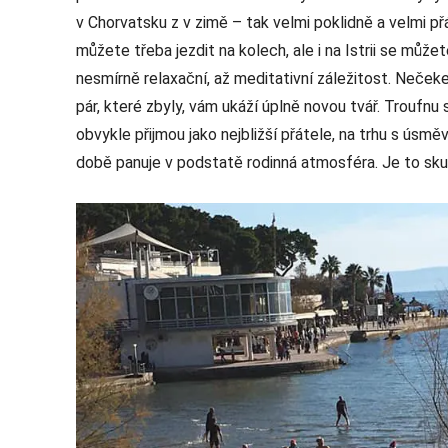
v Chorvatsku z v zimě – tak velmi poklidně a velmi p
můžete třeba jezdit na kolech, ale i na Istrii se může
nesmírně relaxační, až meditativní záležitost. Neček
pár, které zbyly, vám ukáží úplně novou tvář. Troufnu s
obvykle přijmou jako nejbližší přátele, na trhu s ús
době panuje v podstatě rodinná atmosféra. Je to sku