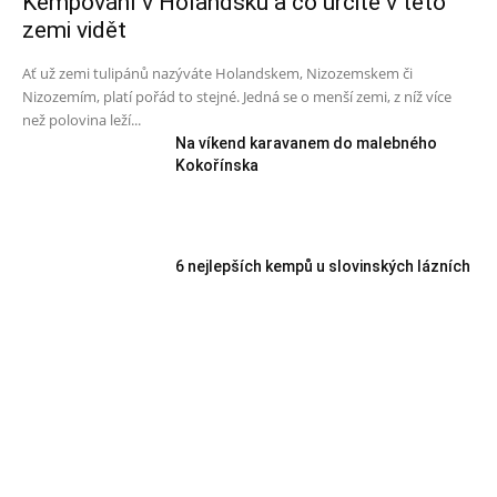
Kempování v Holandsku a co určitě v této
zemi vidět
Ať už zemi tulipánů nazýváte Holandskem, Nizozemskem či
Nizozemím, platí pořád to stejné. Jedná se o menší zemi, z níž více
než polovina leží...
Na víkend karavanem do malebného
Kokořínska
6 nejlepších kempů u slovinských lázních