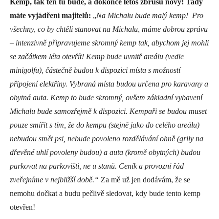
Kemp, tak ten tu bude, a dokonce letos zbrusu nový! Tady
máte vyjádření majitelů:
„
Na Michalu bude malý kemp! Pro
všechny, co by chtěli stanovat na Michalu, máme dobrou zprávu
– intenzivně připravujeme skromný kemp tak, abychom jej mohli
se začátkem léta otevřít! Kemp bude uvnitř areálu (vedle
minigolfu), částečně budou k dispozici místa s možností
připojení elektřiny. Vybraná místa budou určena pro karavany a
obytná auta. Kemp to bude skromný, ovšem základní vybavení
Michalu bude samozřejmě k dispozici. Kempaři se budou muset
pouze smířit s tím, že do kempu (stejně jako do celého areálu)
nebudou smět psi, nebude povoleno rozdělávání ohně (grily na
dřevěné uhlí povoleny budou) a auta (kromě obytných) budou
parkovat na parkovišti, ne u stanů. Ceník a provozní řád
zveřejníme v nejbližší době.“
Za mě už jen dodávám, že se
nemohu dočkat a budu pečlivě sledovat, kdy bude tento kemp
otevřen!