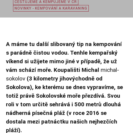
CESTUJEME A KEMPUJEME V ČR
NOVINKY - KEMPOVÁNÍ A KARAVANING
A máme tu další slibovaný tip na kempování
s parádně čistou vodou. Tenhle kempařský
víkend si užijete mimo jiné v případě, že už
vám schází moře. Koupališti Michal
michal-
sokolov
(3 kilometry jihovýchodně od
Sokolova), ke kterému se dnes vypravíme, se
totiž právě Sokolovské moře přezdívá. Svou
roli v tom určitě sehrává i 500 metrů dlouhá
nádherná písečná pláž (v roce 2016 se
dostala mezi patnáctku našich nejhezčích
pláží).