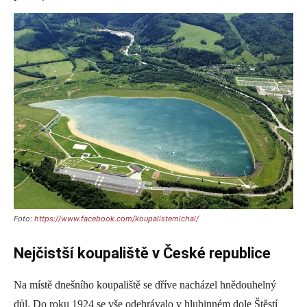
Foto:
https://www.facebook.com/koupalistemichal/
Nejčistší koupaliště v České republice
Na místě dnešního koupaliště se dříve nacházel hnědouhelný
důl. Do roku 1924 se vše odehrávalo v hlubinném dole Štěstí