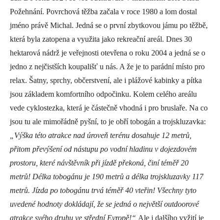
Požehnání. Povrchová těžba začala v roce 1980 a lom dostal
jméno právě Michal. Jedná se o první zbytkovou jámu po těžbě,
která byla zatopena a využita jako rekreační areál. Dnes 30
hektarová nádrž je veřejnosti otevřena o roku 2004 a jedná se o
jedno z nejčistších koupališť u nás. A že je to parádní místo pro
relax. Šatny, sprchy, občerstvení, ale i plážové kabinky a pítka
jsou základem komfortního odpočinku. Kolem celého areálu
vede cyklostezka, která je částečně vhodná i pro bruslaře. Na co
jsou tu ale mimořádně pyšní, to je obří tobogán a trojskluzavka:
„Výška této atrakce nad úroveň terénu dosahuje 12 metrů,
přitom převýšení od nástupu po vodní hladinu v dojezdovém
prostoru, které návštěvník při jízdě překoná, činí téměř 20
metrů! Délka tobogánu je 190 metrů a délka trojskluzavky 117
metrů. Jízda po tobogánu trvá téměř 40 vteřin! Všechny tyto
uvedené hodnoty dokládají, že se jedná o největší outdoorové
atrakce svého druhu ve střední Evropě!“
Ale i dalšího vyžití je