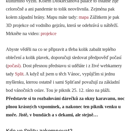
kulturního vyžití. Kolem Diokleciánova paláce to ostatně žije
celoročně a ani pandemie to tolik neovlivnila. Zejména pak
kolem západní brány. Mapu máte tady:
mapa
Zážitkem je pak
3D projekce od vodního gejzíru, která se odehrává u nábřeží.
Mrkněte na video:
projekce
Abyste věděli na co se připravit a třeba kolik zabalit teplého
oblečení a kolik plavek, doporučuji sledovat předpověď počasí
(
počasí).
Dost přesnou představu si uděláte i z živé webkamery
tady
Split
. A když už jsem u těch Vánoc, vypůjčím si jednu
myšlenku, kterou ostatně i sami Spliťané považují za základní
bod vánočních oslav. Tou je piknik 25. 12. ráno na pláži.
Představte si to rozbalování dárečků za okny karavanu, noc
plnou krásných vzpomínek, a nakonec ten piknik venku u
moře. Jistě, v bundách a s dekami, ale stejně…
Kde ve Splitu zakempovat?