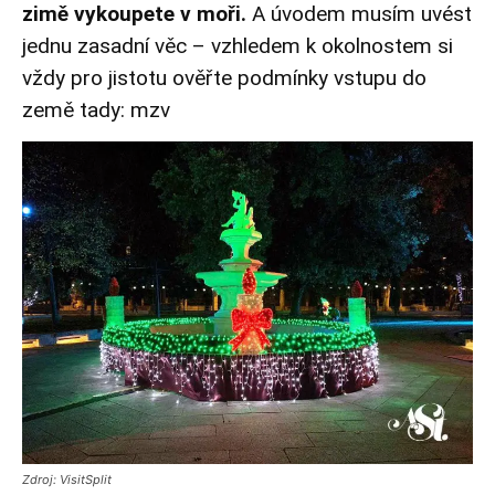
zimě vykoupete v moři.
A úvodem musím uvést
jednu zasadní věc – vzhledem k okolnostem si
vždy pro jistotu ověřte podmínky vstupu do
země tady:
mzv
Zdroj: VisitSplit