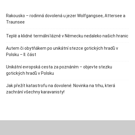
Rakousko – rodinná dovolená u jezer Wolfgangsee, Attersee a
Traunsee
Teplé a klidné termální lázně v Německu nedaleko našich hranic
Autem či obytňákem po unikátní stezce gotických hradů v
Polsku – II. část
Unikátní evropská cesta za poznáním – objevte stezku
gotických hradů v Polsku
Jak přežít katastrofu na dovolené: Novinka na trhu, která
zachrání všechny karavanisty!