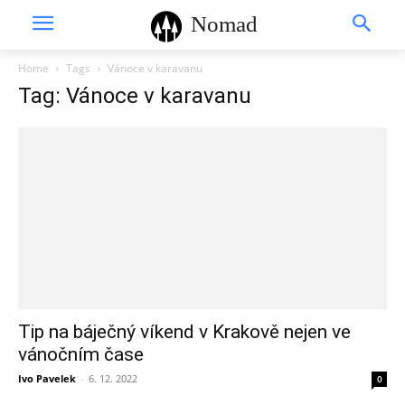
Nomad
Home
Tags
Vánoce v karavanu
Tag: Vánoce v karavanu
Tip na báječný víkend v Krakově nejen ve
vánočním čase
Ivo Pavelek
-
6. 12. 2022
0