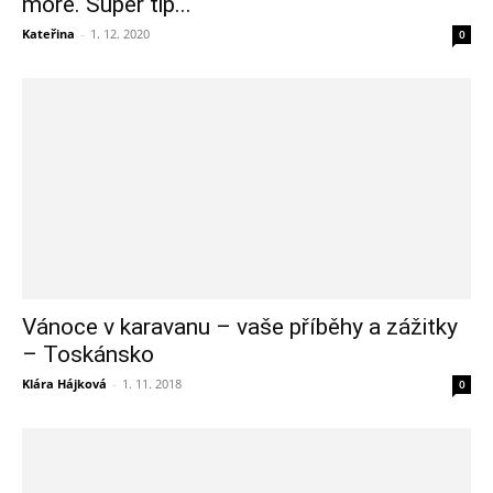
moře. Super tip...
Kateřina
-
1. 12. 2020
0
Vánoce v karavanu – vaše příběhy a zážitky
– Toskánsko
Klára Hájková
-
1. 11. 2018
0