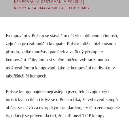
KEMPOVÁNÍ A CESTOVÁNÍ V POLSKU
KEMPY A ZAJÍMAVÁ MÍSTA
TOP KEMPY
Kempování v Polsku se stává čím dál více oblíbenou činností,
zejména pro zahraniční kempaře. Polsko totiž nabízí krásnou
přírodu, velké množství památek a vstřícný přístup ke
kempování. Díky tomu si v něm můžete vybírat z mnoha
možností forem kempování, jako je kempování na divoko, v
tábořištích či kempech.
Polské kempy najdete nejčastěji u jezer, řek či zajímavých
turistických cílů a i když se o Polsku říká, že vybavení kempů
občas zaostává za evropským standardem, i v této zemi najdete
ty, o který se právem dá říci, že patří mezi TOP kempy.