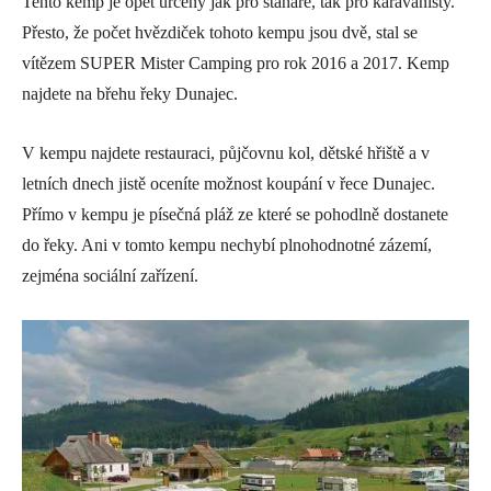
Tento kemp je opět určený jak pro stanaře, tak pro karavanisty.
Přesto, že počet hvězdiček tohoto kempu jsou dvě, stal se
vítězem SUPER Mister Camping pro rok 2016 a 2017. Kemp
najdete na břehu řeky Dunajec.
V kempu najdete restauraci, půjčovnu kol, dětské hřiště a v
letních dnech jistě oceníte možnost koupání v řece Dunajec.
Přímo v kempu je písečná pláž ze které se pohodlně dostanete
do řeky. Ani v tomto kempu nechybí plnohodnotné zázemí,
zejména sociální zařízení.