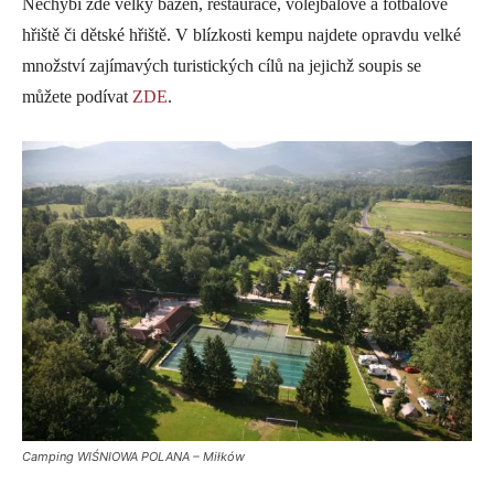
Nechybí zde velký bazén, restaurace, volejbalové a fotbalové
hřiště či dětské hřiště. V blízkosti kempu najdete opravdu velké
množství zajímavých turistických cílů na jejichž soupis se
můžete podívat
ZDE
.
Camping WIŚNIOWA POLANA – Miłków