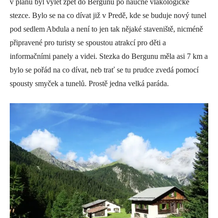
v plánu byl výlet zpět do Bergunu po naučné vlakologické
stezce. Bylo se na co dívat již v Predě, kde se buduje nový tunel
pod sedlem Abdula a není to jen tak nějaké staveniště, nicméně
připravené pro turisty se spoustou atrakcí pro děti a
informačními panely a videi. Stezka do Bergunu měla asi 7 km a
bylo se pořád na co dívat, neb trať se tu prudce zvedá pomocí
spousty smyček a tunelů. Prostě jedna velká paráda.