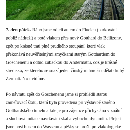
7. den pátek.
Ráno jsme odjeli autem do Fluelen (parkování
poblíž nádraží) a poté vlakem přes nový Gotthard do Bellizony,
zpět po krásné trati plné prudkého stoupání, které vlak
překonává neuvěřitelnými smyčkami starým Gotthardem do
Goschenenu a odtud zubačkou do Andermattu, což je krásné
středisko, ze kterého se snaží jeden čínský miliardář udělat druhý
Zermatt. No uvidíme.
Po návratu zpět do Goschenenu jsme si prohlédli starou
zaměřovací štolu, která byla provedena při výstavbě starého
Gotthardského tunelu a kde je pro zájemce přichystána vizuální
a sluchová imitace navrtávání skal a výbuchu dynamitu. Přejeli
jsme post busem do Wassenu a pěšky se prošli po vlakologické