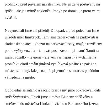
prohlídku před přívalem návštěvníků. Nejen že je postavený na
špičku, ale je i mírně nakloněn. Pohyb po domku je proto velmi
zvláštní.
Nevynechali jsme ani přilehlý Dinopark a před polednem jsme
ujížděli směr Innsbruck. Tam jsme zaparkovali na parkovišti u
skokanského areálu (pozor na parkovací lístky, mají je rozděleny
podle výšky vozidla – tam vás pustí závora i při namáčknutí za
menší vozidlo – levnější – ale ven vás nepustí) a vydali se na
prohlídku okolí areálu (krásná vyhlídková plošina) a pak i na
můstek samotný, kde je nahoře příjemná restaurace s parádním
výhledem na město.
Odpoledne se zatáhlo a začalo pršet a my jsme pokračovali dále
směr Švýcarsko. Objeli jsme u města Bludenz další váhy a
směřovali do městečka Lindau, ležícího u Bodamského jezera,