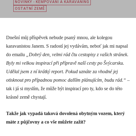
NOVINKY - KEMPOVÁNÍ A KARAVANING
OSTATNÍ ZEMĚ
Dnešní můj příspěvek nebude psaný mnou, ale kolegou
karavanistou Janem. S radostí jej vydávám, neboť jak mi napsal
do emailu
„Dobrý den, velmi rád čtu cestopisy z vašich stránek.
Byly mi velkou inspirací při přípravě naší cesty po Švýcarsku.
Udělal jsem z ní krátký report. Pokud uznáte za vhodné jej
otisknout pro případnou pomoc dalším plánujícím, budu rád.“
–
tak i já si myslím, že může být inspirací pro ty, kdo se do této
krásné země chystají.
Takže jak vypadá taková dovolená obytným vozem, který
máte z půjčovny a co vše můžete zažít?