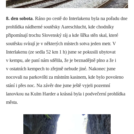
8. den sobota
. Ráno po cestě do Interlakenu byla na pořadu dne
prohlídka nádherné soutěsky Aareschlucht, kde chodníky
připomínají trochu Slovenský ráj a kde šířka stěn skal, které
soutěsku svírají je v některých místech sotva jeden metr. V
Interlakenu (ze sedla 52 km 1 h) jsme se pokusili ubytovat
v kempu, ale paní nám sdělila, že je beznadějně plno a že i
v ostatních kempech to zřejmě nebude jiné. Nakonec jsme
nocovali na parkovišti za místním kasinem, kde bylo povoleno
stání i přes noc. Na závěr dne jsme ještě vyjeli pozemní
lanovkou na Kulm Harder a krásná byla i podvečerní prohlídka
města.