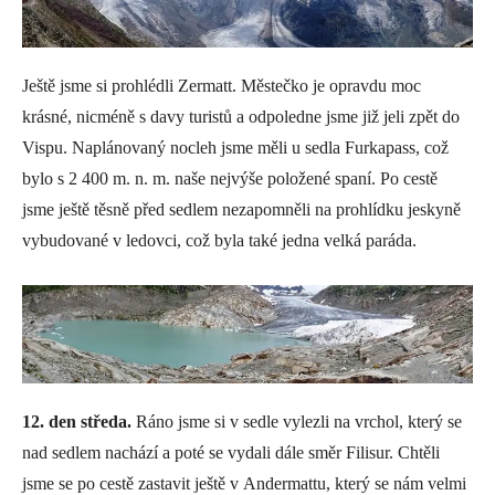
Ještě jsme si prohlédli Zermatt. Městečko je opravdu moc
krásné, nicméně s davy turistů a odpoledne jsme již jeli zpět do
Vispu. Naplánovaný nocleh jsme měli u sedla Furkapass, což
bylo s 2 400 m. n. m. naše nejvýše položené spaní. Po cestě
jsme ještě těsně před sedlem nezapomněli na prohlídku jeskyně
vybudované v ledovci, což byla také jedna velká paráda.
12. den středa.
Ráno jsme si v sedle vylezli na vrchol, který se
nad sedlem nachází a poté se vydali dále směr Filisur. Chtěli
jsme se po cestě zastavit ještě v Andermattu, který se nám velmi