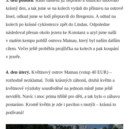
3. den pondělí
. Ráno naštěstí již nepršelo a sluníčko slibovalo
krásný den, a tak jsme se na kolech vydali do přístavu na ostrově
Insel, odkud jsme se lodí přepravili do Bregenzu. A odtud na
kolech po krásné cyklostezce zpět do Lindau. Odpoledne
následoval přesun okolo jezera ke Konstanz a azyl jsme našli
v malém kempu poblíž ostrova Mainau, který byl naším dalším
cílem. Večer ještě proběhla projížďka na kolech a pak koupání
v jezeře.
4. den úterý.
Květinový ostrov Mainau (vstup 40 EUR) –
rozhodně nezklamal. Tolik krásných záhonů, druhů květin a
květinové výzdoby soustředěné na jednom místě jsme ještě
neviděli. Navíc i moc prima hřiště pro děti, a tak bylo o zábavu
postaráno. Kromě květin je zde i pavilon s motýli – krásná to
podívaná!