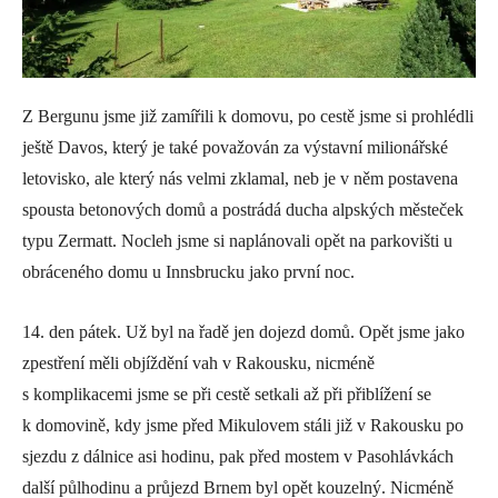
Z Bergunu jsme již zamířili k domovu, po cestě jsme si prohlédli
ještě Davos, který je také považován za výstavní milionářské
letovisko, ale který nás velmi zklamal, neb je v něm postavena
spousta betonových domů a postrádá ducha alpských městeček
typu Zermatt. Nocleh jsme si naplánovali opět na parkovišti u
obráceného domu u Innsbrucku jako první noc.
14. den pátek. Už byl na řadě jen dojezd domů. Opět jsme jako
zpestření měli objíždění vah v Rakousku, nicméně
s komplikacemi jsme se při cestě setkali až při přiblížení se
k domovině, kdy jsme před Mikulovem stáli již v Rakousku po
sjezdu z dálnice asi hodinu, pak před mostem v Pasohlávkách
další půlhodinu a průjezd Brnem byl opět kouzelný. Nicméně