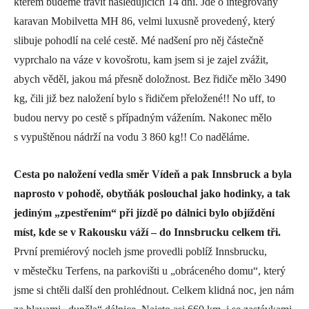
kterém budeme trávit následujících 14 dní. Jde o integrovaný
karavan Mobilvetta MH 86, velmi luxusně provedený, který
slibuje pohodlí na celé cestě. Mé nadšení pro něj částečně
vyprchalo na váze v kovošrotu, kam jsem si je zajel zvážit,
abych věděl, jakou má přesně doložnost. Bez řidiče mělo 3490
kg, čili již bez naložení bylo s řidičem přeložené!! No uff, to
budou nervy po cestě s případným vážením. Nakonec mělo
s vypuštěnou nádrží na vodu 3 860 kg!! Co naděláme.
Cesta po naložení vedla směr Vídeň a pak Innsbruck a byla
naprosto v pohodě, obytňák poslouchal jako hodinky, a tak
jediným „zpestřením“ při jízdě po dálnici bylo objíždění
míst, kde se v Rakousku váží – do Innsbrucku celkem tři.
První premiérový nocleh jsme provedli poblíž Innsbrucku,
v městečku Terfens, na parkovišti u „obráceného domu“, který
jsme si chtěli další den prohlédnout. Celkem klidná noc, jen nám