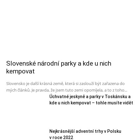
Slovenské národní parky a kde u nich
kempovat
Slovensko je další krásná země, která si zaslouží být zařazena do
mých článků. Je pravda, že jsem tuto zemi opomíjela, a to z toho...
Úchvatné jeskyně a parky v Toskánsku a
kde u nich kempovat – tohle musíte vidět
Nejkrásnější adventní trhy v Polsku
v roce 2022