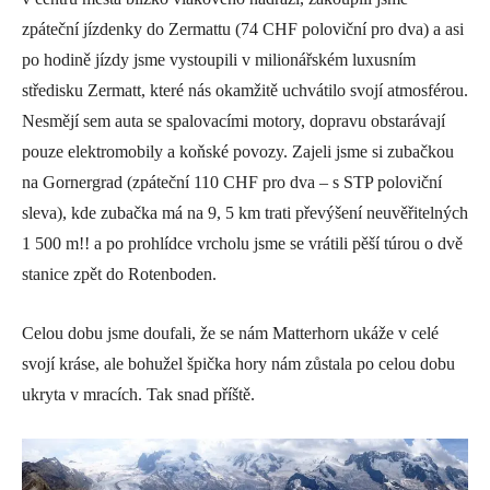
zpáteční jízdenky do Zermattu (74 CHF poloviční pro dva) a asi
po hodině jízdy jsme vystoupili v milionářském luxusním
středisku Zermatt, které nás okamžitě uchvátilo svojí atmosférou.
Nesmějí sem auta se spalovacími motory, dopravu obstarávají
pouze elektromobily a koňské povozy. Zajeli jsme si zubačkou
na Gornergrad (zpáteční 110 CHF pro dva – s STP poloviční
sleva), kde zubačka má na 9, 5 km trati převýšení neuvěřitelných
1 500 m!! a po prohlídce vrcholu jsme se vrátili pěší túrou o dvě
stanice zpět do Rotenboden.
Celou dobu jsme doufali, že se nám Matterhorn ukáže v celé
svojí kráse, ale bohužel špička hory nám zůstala po celou dobu
ukryta v mracích. Tak snad příště.