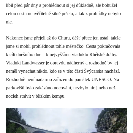
líbil před pár dny a prohlédnout si jej důkladně, ale bohužel
celou cestu neuvěřitelně silně pršelo, a tak z prohlídky nebylo
nic.
Nakonec jsme přejeli až do Churu, déšť přece jen ustal, takže
jsme si mohli prohlédnout tohle městečko. Cesta pokračovala
k cíli dnešního dne – k nejvyššímu viaduktu Rhétské dráhy.
Viadukt Landwasser je opravdu nádherný a rozhodně by jej
neměl vynechat nikdo, kdo se v této části Švýcarska nachází.
Rozhodně není nadarmo zařazen do památek UNESCO. Na
parkovišti bylo zakázáno nocování, nezbylo nic jiného než
nocleh strávit v blízkém kempu.