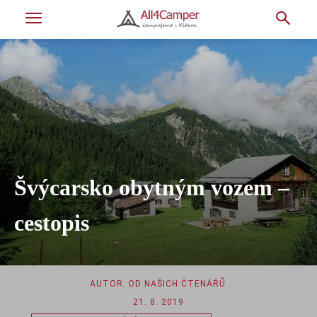
Švýcarsko obytným vozem –
cestopis
AUTOR:
OD NAŠICH ČTENÁŘŮ
21. 8. 2019