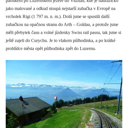
parníkem po Luzernském jezeře do Vitznau, kde je nádražíčko
jako malované a odkud stoupá nejstarší zubačka v Evropě na
vrcholek Rigi (1 797 m. n. m.). Dolů jsme se spustili další
zubačkou na opačnou stranu do Arth – Goldau, a protože jsme
měli přebytek času a volné jízdenky Swiss rail passu, tak jsme si
ještě zajeli do Curychu. Je to vlakem půlhodinka, a po krátké
prohlídce města opět půlhodinka zpět do Luzernu.