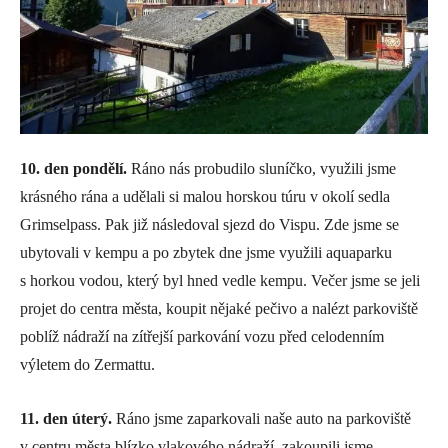
10. den pondělí.
Ráno nás probudilo sluníčko, využili jsme
krásného rána a udělali si malou horskou túru v okolí sedla
Grimselpass. Pak již následoval sjezd do Vispu. Zde jsme se
ubytovali v kempu a po zbytek dne jsme využili aquaparku
s horkou vodou, který byl hned vedle kempu. Večer jsme se jeli
projet do centra města, koupit nějaké pečivo a nalézt parkoviště
poblíž nádraží na zítřejší parkování vozu před celodenním
výletem do Zermattu.
11. den úterý.
Ráno jsme zaparkovali naše auto na parkoviště
v centru města blízko vlakového nádraží, zakoupili jsme