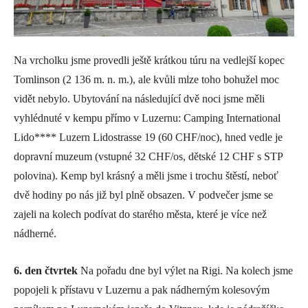
Na vrcholku jsme provedli ještě krátkou túru na vedlejší kopec
Tomlinson (2 136 m. n. m.), ale kvůli mlze toho bohužel moc
vidět nebylo. Ubytování na následující dvě noci jsme měli
vyhlédnuté v kempu přímo v Luzernu: Camping International
Lido**** Luzern Lidostrasse 19 (60 CHF/noc), hned vedle je
dopravní muzeum (vstupné 32 CHF/os, dětské 12 CHF s STP
polovina). Kemp byl krásný a měli jsme i trochu štěstí, neboť
dvě hodiny po nás již byl plně obsazen. V podvečer jsme se
zajeli na kolech podívat do starého města, které je více než
nádherné.
6. den čtvrtek
Na pořadu dne byl výlet na Rigi. Na kolech jsme
popojeli k přístavu v Luzernu a pak nádherným kolesovým