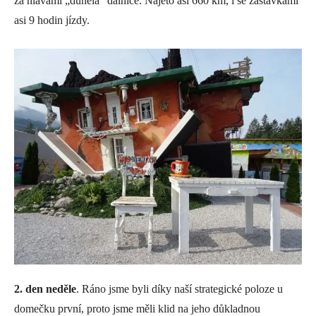
za hlavami „duněla“ dálnice. Najeto asi 660 km, i se zastávkami
asi 9 hodin jízdy.
2. den neděle
. Ráno jsme byli díky naší strategické poloze u
domečku první, proto jsme měli klid na jeho důkladnou