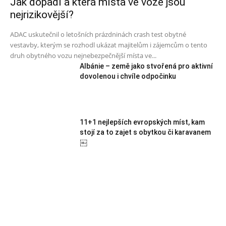
Jak dopadl a která místa ve voze jsou
nejrizikovější?
ADAC uskutečnil o letošních prázdninách crash test obytné
vestavby, kterým se rozhodl ukázat majitelům i zájemcům o tento
druh obytného vozu nejnebezpečnější místa ve...
Albánie – země jako stvořená pro aktivní
dovolenou i chvíle odpočinku
11+1 nejlepších evropských míst, kam
stojí za to zajet s obytkou či karavanem
￼