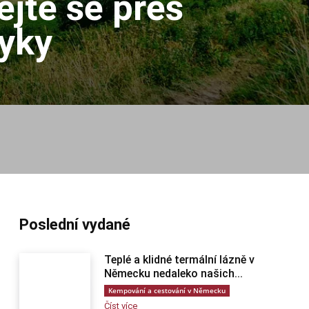
jte se přes
myky
Poslední vydané
Teplé a klidné termální lázně v
Německu nedaleko našich...
Kempování a cestování v Německu
Číst více