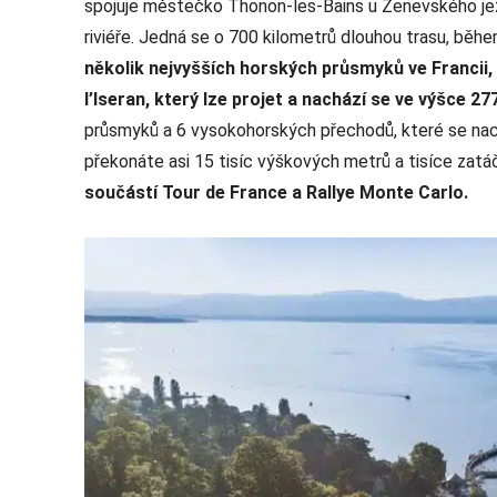
spojuje městečko Thonon-les-Bains u Ženevského je
riviéře. Jedná se o 700 kilometrů dlouhou trasu, běhe
několik nejvyšších horských průsmyků ve Francii
l’Iseran, který lze projet a nachází se ve výšce 
průsmyků a 6 vysokohorských přechodů, které se na
překonáte asi 15 tisíc výškových metrů a tisíce zatá
součástí Tour de France a Rallye Monte Carlo.