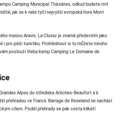
 kempu Camping Municipal Thézières, odkud budete mít
dítě, jak se k nebi tyčí nejvyšší evropská hora Mont
ého masivu Aravis. La Clusaz je známé především jako
dné i pro pěší turistiku. Prohlédnout si tu můžete mnoho
í vám poslouží třeba kemp Camping Le Domaine de
ice
 Grandes Alpes do střediska Arêches-Beaufort a k
tší přehradou ve Francii. Barrage de Roselend se nachází
ckým cílem. Podél přehrady se pak cesta klikatí