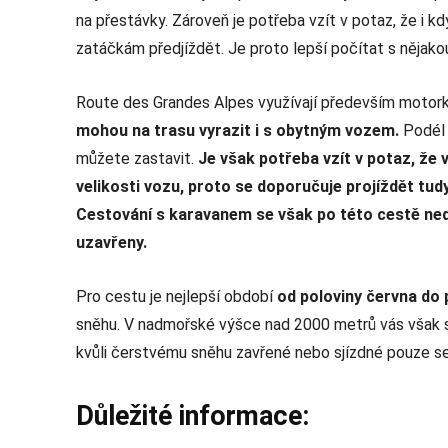
na přestávky. Zároveň je potřeba vzít v potaz, že i kd
zatáčkám předjíždět. Je proto lepší počítat s nějak
Route des Grandes Alpes využívají především motork
mohou na trasu vyrazit i s obytným vozem.
Podél 
můžete zastavit.
Je však potřeba vzít v potaz, že 
velikosti vozu, proto se doporučuje projíždět tud
Cestování s karavanem se však po této cestě ne
uzavřeny.
Pro cestu je nejlepší období
od poloviny června do 
sněhu. V nadmořské výšce nad 2000 metrů vás však s
kvůli čerstvému sněhu zavřené nebo sjízdné pouze s
Důležité informace: