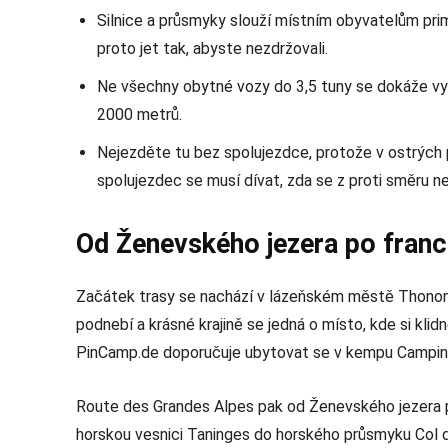
Silnice a průsmyky slouží místním obyvatelům prim
proto jet tak, abyste nezdržovali.
Ne všechny obytné vozy do 3,5 tuny se dokáže v
2000 metrů.
Nejezděte tu bez spolujezdce, protože v ostrých
spolujezdec se musí dívat, zda se z proti směru neb
Od Ženevského jezera po fran
Začátek trasy se nachází v lázeňském městě Thonon
podnebí a krásné krajině se jedná o místo, kde si kl
PinCamp.de doporučuje ubytovat se v kempu Campin
Route des Grandes Alpes pak od Ženevského jezera p
horskou vesnici Taninges do horského průsmyku Col 