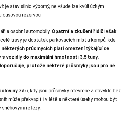
yž je stav silnic výborný, ne všude lze kvůli úzkým
ou časovou rezervou.
áři a osobní automobily.
Opatrní a zkušení řidiči však
celé trasy je dostatek parkovacích míst a kempů, kde
v některých průsmycích platí omezení týkající se
y s vozidly do maximální hmotnosti 3,5 tuny.
doporučuje, protože některé průsmyky jsou pro ně
poloviny září
, kdy jsou průsmyky otevřené a obvykle bez
níh může překvapit i v létě a některé úseky mohou být
e sněhovými řetězy.