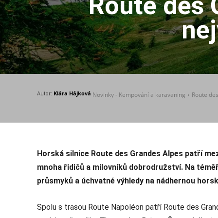
Route des 
nej
Klára Hájková
Autor:
Novinky - Kempování a karavaning
Route des
Horská silnice Route des Grandes Alpes patří mez
mnoha řidičů a milovníků dobrodružství. Na témě
průsmyků a úchvatné výhledy na nádhernou horsko
Spolu s trasou Route Napoléon patří Route des Gra