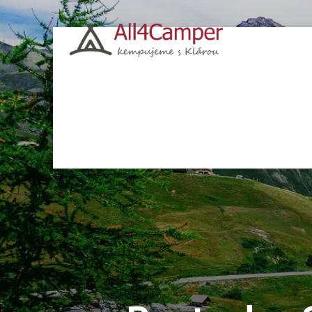
Kempy
Česko
Chorvatsko
Polsko
Itá