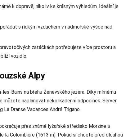
árně k dopravě, nikoliv ke krásným výhledům. Ideální je
ypořádat s řídkým vzduchem v nadmořské výšce nad
 pravotočivých zatáčkách potřebujete více prostoru a
líží vozidlo.
couzské Alpy
-les-Bains na břehu Ženevského jezera. Díky mírnému
idně můžete naplánovat několikadenní odpočinek. Server
g La Dranse Vacances André Trigano.
okračuje přes známé lyžařské středisko Morzine a
de la Colombière (1613 m). Pokud si chcete před dlouhou