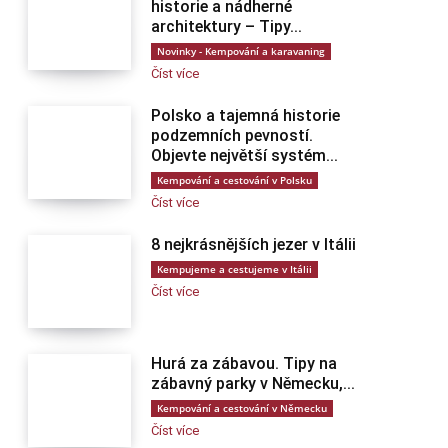
historie a nádherné
architektury – Tipy...
Novinky - Kempování a karavaning
Číst více
Polsko a tajemná historie
podzemních pevností.
Objevte největší systém...
Kempování a cestování v Polsku
Číst více
8 nejkrásnějších jezer v Itálii
Kempujeme a cestujeme v Itálii
Číst více
Hurá za zábavou. Tipy na
zábavný parky v Německu,...
Kempování a cestování v Německu
Číst více