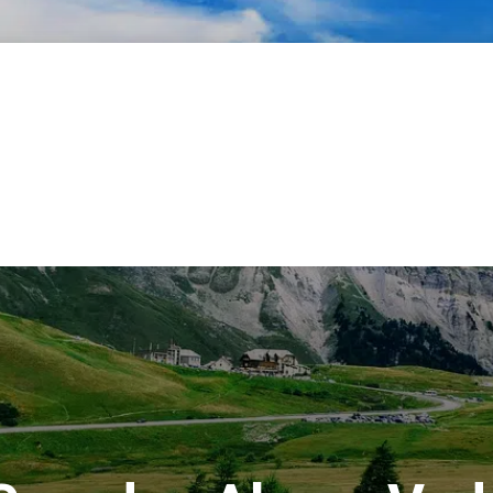
lie
Rakousko
Německo
Španělsko
Slovinsko
Ostatn