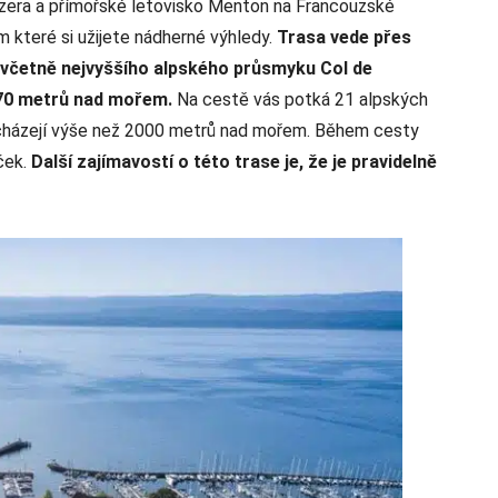
zera a přímořské letovisko Menton na Francouzské
m které si užijete nádherné výhledy.
Trasa vede přes
, včetně nejvyššího alpského průsmyku Col de
2770 metrů nad mořem.
Na cestě vás potká 21 alpských
cházejí výše než 2000 metrů nad mořem. Během cesty
ček.
Další zajímavostí o této trase je, že je pravidelně