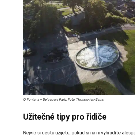
© Fontána v Belvedere Park, Foto Thonon-les-Bains
Užitečné tipy pro řidiče
Nejvíc si cestu užijete, pokud si na ni vyhradíte ale