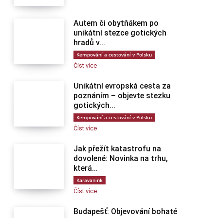
Autem či obytňákem po
unikátní stezce gotických
hradů v...
Kempování a cestování v Polsku
Číst více
Unikátní evropská cesta za
poznáním – objevte stezku
gotických...
Kempování a cestování v Polsku
Číst více
Jak přežít katastrofu na
dovolené: Novinka na trhu,
která...
Karavanink
Číst více
Budapešť: Objevování bohaté