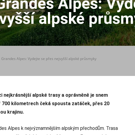
Grandes Alpes: Vyde
vyšší alpské průs
 Grandes Alpes: Vydejte se přes nejvyšší alpské průsmyky
i nejkrásnější alpské trasy a oprávněně je snem
ř 700 kilometrech čeká spousta zatáček, přes 20
u krajinu.
ndes Alpes k nejvýznamnějším alpským přechodům. Trasa