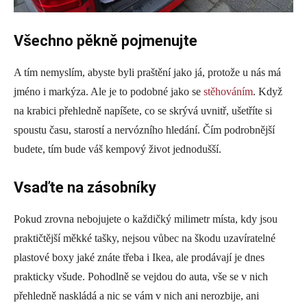
Všechno pěkně pojmenujte
A tím nemyslím, abyste byli praštění jako já, protože u nás má
jméno i markýza. Ale je to podobné jako se
stěhováním
. Když
na krabici přehledně napíšete, co se skrývá uvnitř, ušetříte si
spoustu času, starostí a nervózního hledání. Čím podrobnější
budete, tím bude váš kempový život jednodušší.
Vsaďte na zásobníky
Pokud zrovna nebojujete o každičký milimetr místa, kdy jsou
praktičtější měkké tašky, nejsou vůbec na škodu uzavíratelné
plastové boxy jaké znáte třeba i Ikea, ale prodávají je dnes
prakticky všude. Pohodlně se vejdou do auta, vše se v nich
přehledně naskládá a nic se vám v nich ani nerozbije, ani