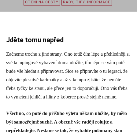
ČTENÍ NA CESTY
RADY, TIPY, INFORMACE
Jděte tomu napřed
Začneme trochu z jiné strany. Ono totiž čím lépe a přehledněji si
své kempingové vybavení doma uložíte, tím lépe se vám poté
bude vše hledat a připravovat. Sice se připravíte o tu legraci, že
objevíte plesnivé karimatky a až v kempu zjistíte, že nemáte
třeba tyčky ke stanu, ale přece jen to doporučuji. Ono vás třeba
to vymetení jehličí a hlíny z koberce prostě stejně nemine.
Všechno, co poté do příštího výletu někam uložíte, by mělo
být samozřejmě suché. A obecně vše raději rolujte a
nepřekládejte. Nestane se tak, že vybalíte polámaný stan