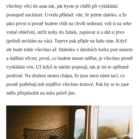
všechny věci do auta tak, jak byste je chtěli při vykládání
postupně nacházet. Uvedu příklad: víte, že jedete daleko, a že
jako první si prostě budete chtít na chvíli sednout, vzít si na sebe
volné oblečení, strčit nohy do žabek, zaplavat si a dát si pivo
(pořadí nechám na vás). Teprve pak přijde na řadu stan. Když
ale bude tohle všechno až hluboko v útrobách kufru pod stanem
a dalšími věcmi, první, co budete muset udělat, je všechno prostě
vyskládat ven. Už když to takhle popisuji, tak je mi to upřímně
protivné. Na druhou stranu chápu, že jsou mezi námi tací, co
prostě potřebují mít nejdříve všechno hotové. Pak by se to zase
mělo přizpůsobit na míru právě jim.