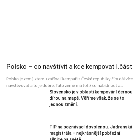
Polsko – co navštívit a kde kempovat I.část
Polsko je zemí, kterou začínají kempaři z České republiky čím dál více
navštěvovat a to je dobře. Tato země má totiž co nabídnout a...
Slovensko je v oblasti kempování černou
dírou na mapě. Věříme však, že se to
jednou změní.
TIP na poznávací dovolenou. Jadranská
magistrála – nejkrásnější pobřežní
silnice na světě