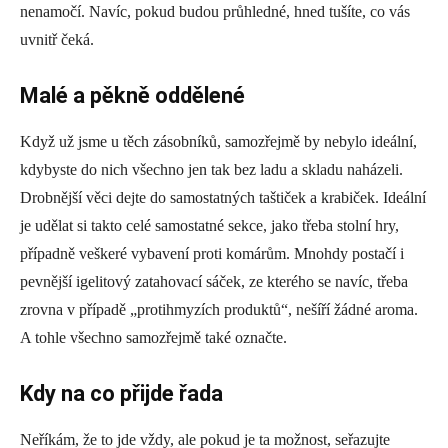
nenamočí. Navíc, pokud budou průhledné, hned tušíte, co vás
uvnitř čeká.
Malé a pěkně oddělené
Když už jsme u těch zásobníků, samozřejmě by nebylo ideální,
kdybyste do nich všechno jen tak bez ladu a skladu naházeli.
Drobnější věci dejte do samostatných taštiček a krabiček. Ideální
je udělat si takto celé samostatné sekce, jako třeba stolní hry,
případně veškeré vybavení proti komárům. Mnohdy postačí i
pevnější igelitový zatahovací sáček, ze kterého se navíc, třeba
zrovna v případě „protihmyzích produktů“, nešíří žádné aroma.
A tohle všechno samozřejmě také označte.
Kdy na co přijde řada
Neříkám, že to jde vždy, ale pokud je ta možnost, seřazujte