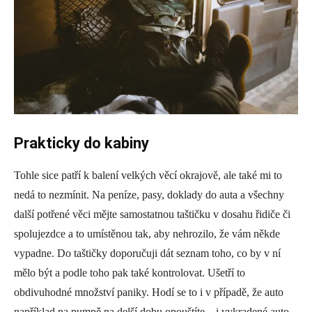
Prakticky do kabiny
Tohle sice patří k balení velkých věcí okrajově, ale také mi to
nedá to nezmínit. Na peníze, pasy, doklady do auta a všechny
další potřené věci mějte samostatnou taštičku v dosahu řidiče či
spolujezdce a to umístěnou tak, aby nehrozilo, že vám někde
vypadne. Do taštičky doporučuji dát seznam toho, co by v ní
mělo být a podle toho pak také kontrolovat. Ušetří to
obdivuhodné množství paniky. Hodí se to i v případě, že auto
například na pumpě na delší dobu opouštíte – i vykradené auto