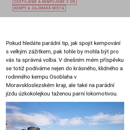
CESTUJEME A KEMPUJEME V ČR
KEMPY A ZAJÍMAVÁ MÍSTA
Pokud hledáte parádní tip, jak spojit kempování
s velkým zážitkem, pak tohle by mohla být pro
vás ta správná volba. V dnešním mém příspěvku
se totiž podíváme nejen do krásného, klidného a
rodinného kempu Osoblaha v
Moravskloslezském kraji, ale také na parádní
jízdu úzkokolejkou taženou parní lokomotivou.