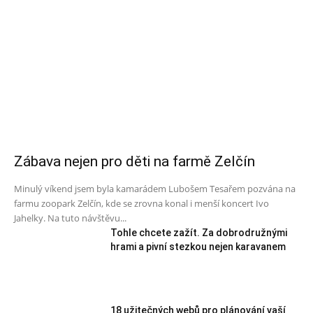
Zábava nejen pro děti na farmě Zelčín
Minulý víkend jsem byla kamarádem Lubošem Tesařem pozvána na
farmu zoopark Zelčín, kde se zrovna konal i menší koncert Ivo
Jahelky. Na tuto návštěvu...
Tohle chcete zažít. Za dobrodružnými
hrami a pivní stezkou nejen karavanem
18 užitečných webů pro plánování vaší