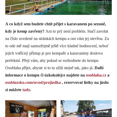
A co když sem budete chtít přijet s karavanem po sezoně,
kdy je kemp zavřený?
Ani to prý není problém. Stačí zavolat
na číslo uvedené na stránkách kempu a oni vám jej otevřou. Za
to ode mě mají samozřejmě ještě více kladné hodnocení, neboť
jejich vstřícný přístup je pro kempaře a karavanisty doslova
perfektní. Přeji vám, aby pokud se rozhodnete do kempu
Osoblaha přijet, abyste si to tu užili stejně tak, jako já.
Další
informace o kempu či úzkokolejce najdete na
osoblaha.cz
a
osoblazsko.com/uvod/projizdka
, rezervovat lístky na jízdu
si můžete
tady
.