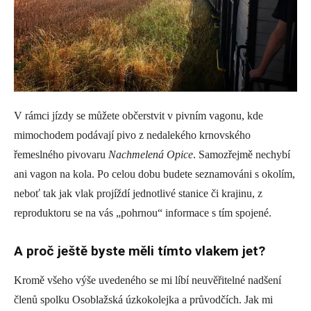
V rámci jízdy se můžete občerstvit v pivním vagonu, kde
mimochodem podávají pivo z nedalekého krnovského
řemeslného pivovaru
Nachmelená Opice
. Samozřejmě nechybí
ani vagon na kola. Po celou dobu budete seznamováni s okolím,
neboť tak jak vlak projíždí jednotlivé stanice či krajinu, z
reproduktoru se na vás „pohrnou“ informace s tím spojené.
A proč ještě byste měli tímto vlakem jet?
Kromě všeho výše uvedeného se mi líbí neuvěřitelné nadšení
členů spolku Osoblažská úzkokolejka a průvodčích. Jak mi