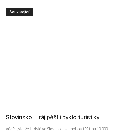
Související
Slovinsko – ráj pěší i cyklo turistiky
Věděli jste, že turisté ve Slovinsku se mohou těšit na 10 000