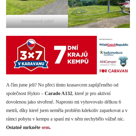
karavanové stání
A čím jsme jeli? No přeci tímto krasavcem zapůjčeného od
společnost Hykro –
Carado A132
, které je pro aktivní
dovolenou jako stvořené. Naprosto mi vyhovovalo délkou 6
metrů, díky které jsem neměla problém kdekoliv zaparkovat a v
rámci pobytu v kempu a spaní mi v něm nechybělo vážně nic.
Ostatně mrkněte
sem
.