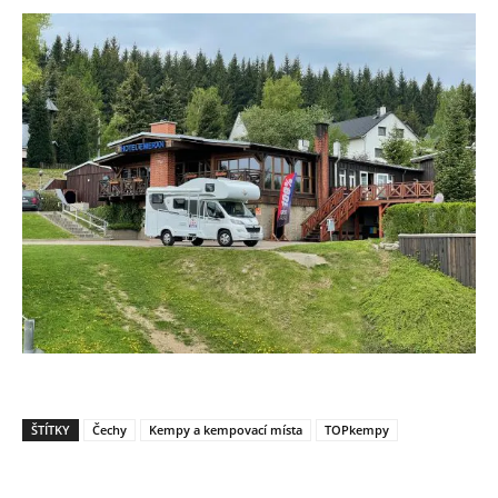
ŠTÍTKY
Čechy
Kempy a kempovací místa
TOPkempy