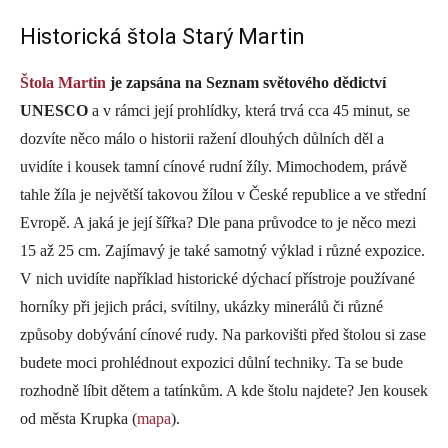
Historická štola Starý Martin
Štola Martin
je zapsána na Seznam světového dědictví
UNESCO
a v rámci její prohlídky, která trvá cca 45 minut, se
dozvíte něco málo o historii ražení dlouhých důlních děl a
uvidíte i kousek tamní cínové rudní žíly. Mimochodem, právě
tahle žíla je největší takovou žílou v České republice a ve střední
Evropě. A jaká je její šířka? Dle pana průvodce to je něco mezi
15 až 25 cm. Zajímavý je také samotný výklad i různé expozice.
V nich uvidíte například historické dýchací přístroje používané
horníky při jejich práci, svítilny, ukázky minerálů či různé
způsoby dobývání cínové rudy. Na parkovišti před štolou si zase
budete moci prohlédnout expozici důlní techniky. Ta se bude
rozhodně líbit dětem a tatínkům. A kde štolu najdete? Jen kousek
od města Krupka (
mapa
).