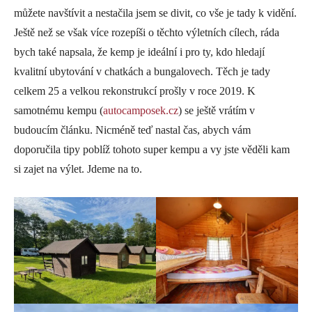
můžete navštívit a nestačila jsem se divit, co vše je tady k vidění.
Ještě než se však více rozepíši o těchto výletních cílech, ráda
bych také napsala, že kemp je ideální i pro ty, kdo hledají
kvalitní ubytování v chatkách a bungalovech. Těch je tady
celkem 25 a velkou rekonstrukcí prošly v roce 2019. K
samotnému kempu (
autocamposek.cz
) se ještě vrátím v
budoucím článku. Nicméně teď nastal čas, abych vám
doporučila tipy poblíž tohoto super kempu a vy jste věděli kam
si zajet na výlet. Jdeme na to.