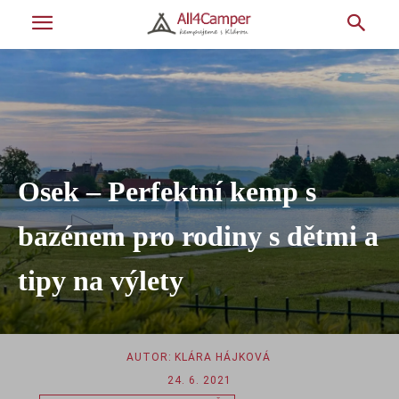
Osek – Perfektní kemp s
bazénem pro rodiny s dětmi a
tipy na výlety
AUTOR:
KLÁRA HÁJKOVÁ
24. 6. 2021