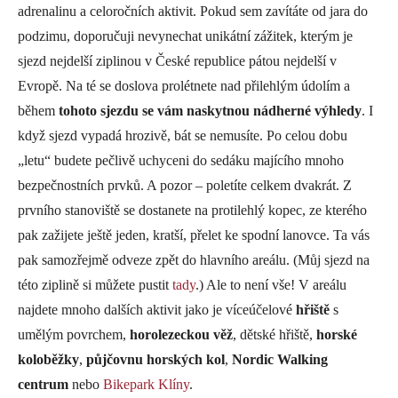
adrenalinu a celoročních aktivit. Pokud sem zavítáte od jara do
podzimu, doporučuji nevynechat unikátní zážitek, kterým je
sjezd nejdelší ziplinou v České republice pátou nejdelší v
Evropě. Na té se doslova prolétnete nad přilehlým údolím a
během
tohoto sjezdu se vám naskytnou nádherné výhledy
. I
když sjezd vypadá hrozivě, bát se nemusíte. Po celou dobu
„letu“ budete pečlivě uchyceni do sedáku majícího mnoho
bezpečnostních prvků. A pozor – poletíte celkem dvakrát. Z
prvního stanoviště se dostanete na protilehlý kopec, ze kterého
pak zažijete ještě jeden, kratší, přelet ke spodní lanovce. Ta vás
pak samozřejmě odveze zpět do hlavního areálu. (Můj sjezd na
této ziplině si můžete pustit
tady
.) Ale to není vše! V areálu
najdete mnoho dalších aktivit jako je víceúčelové
hřiště
s
umělým povrchem,
horolezeckou věž
, dětské hřiště,
horské
koloběžky
,
půjčovnu horských kol
,
Nordic Walking
centrum
nebo
Bikepark Klíny
.