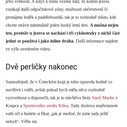
jeho velikostí. A když k tomu vezmu fakt, že kolem jezera
vznikají další odpočinkové zóny, možnosti občerstvení či
pronájmu loděk a paddleboardů, tak je to rozhodně místo, kde
chcete strávit minimálně jeden horký letní den.
A možná nejen
ten, protože u jezera se nachází i tři cyklostezky z nichž část
jedné se používá i jako inline dráha
. Další informace najdete
ve výše uvedeném videu.
Dvě perličky nakonec
Samozřejmě, že v Ústeckém kraji je toho opravdu hodně co
navštívit i vidět, avšak pokud bych měla něco rozhodně
vyzvednout a doporučit, tak je to návštěva štoly
Starý Martin
v
Krupce a
Sportovního areálu Klíny
. Tady doslova nepřestanete
valit oči a budete si říkat „jak je možné, že jsme tady ještě
nebyli“. Věřte mi.