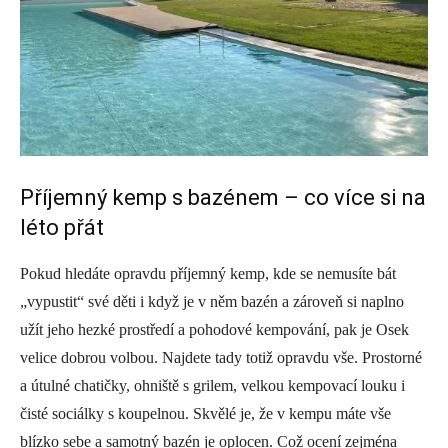
Příjemný kemp s bazénem – co více si na
léto přát
Pokud hledáte opravdu příjemný kemp, kde se nemusíte bát
„vypustit“ své děti i když je v něm bazén a zároveň si naplno
užít jeho hezké prostředí a pohodové kempování, pak je Osek
velice dobrou volbou. Najdete tady totiž opravdu vše. Prostorné
a útulné chatičky, ohniště s grilem, velkou kempovací louku i
čisté sociálky s koupelnou. Skvělé je, že v kempu máte vše
blízko sebe a samotný bazén je oplocen. Což ocení zejména