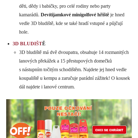
děti, dědy i babičky, pro celé rodiny nebo party
kamarádů.
Devítijamkové minigolfové hřiště
je hned
vedle 3D bludiště, kde se také hradí vstupné a půjčují
hole.
3D BLUDIŠT
Ě
3D bludiště má dvě dvoupatra, obsahuje 14 rozmanitých
lanových překážek a 15 přestupových domečků
s nástupním točitým schodištěm. Najdete jej hned vedle
koupaliště u kempu a zaručuje parádní zážitek! O kousek
dál najdete i lanové centrum.