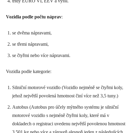
třídy EURO VI, EEV a vyšší.
Vozidla podle počtu náprav
:
se dvěma nápravami,
se třemi nápravami,
se čtyřmi nebo více nápravami.
Vozidla podle kategorie:
Silniční motorové vozidlo (Vozidlo nejméně se čtyřmi koly,
jehož největší povolená hmotnost činí více než 3,5 tuny.)
Autobus (Autobus pro účely mýtného systému je silniční
motorové vozidlo s nejméně čtyřmi koly, které má v
dokladech o registraci uvedenu největší povolenou hmotnost
3 501 kg nebo více a zároveň alespoň jeden z následujících