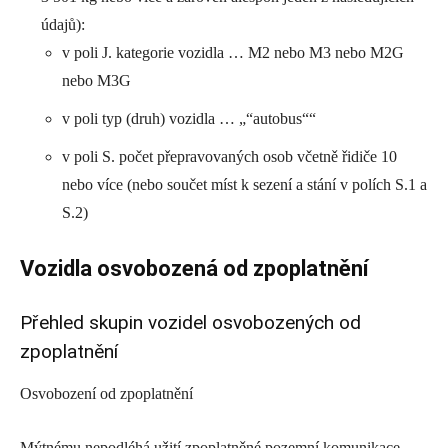
údajů):
v poli J. kategorie vozidla … M2 nebo M3 nebo M2G
nebo M3G
v poli typ (druh) vozidla … „“autobus““
v poli S. počet přepravovaných osob včetně řidiče 10
nebo více (nebo součet míst k sezení a stání v polích S.1 a
S.2)
Vozidla osvobozená od zpoplatnění
Přehled skupin vozidel osvobozených od
zpoplatnění
Osvobození od zpoplatnění
Mýtnému nepodléhá užití zpoplatněné pozemní komunikace