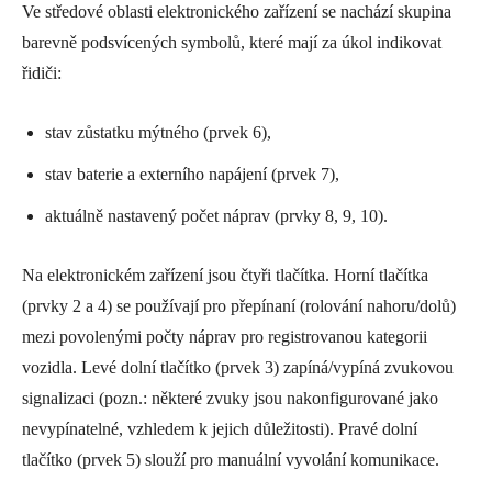
Ve středové oblasti elektronického zařízení se nachází skupina
barevně podsvícených symbolů, které mají za úkol indikovat
řidiči:
stav zůstatku mýtného (prvek 6),
stav baterie a externího napájení (prvek 7),
aktuálně nastavený počet náprav (prvky 8, 9, 10).
Na elektronickém zařízení jsou čtyři tlačítka. Horní tlačítka
(prvky 2 a 4) se používají pro přepínaní (rolování nahoru/dolů)
mezi povolenými počty náprav pro registrovanou kategorii
vozidla. Levé dolní tlačítko (prvek 3) zapíná/vypíná zvukovou
signalizaci (pozn.: některé zvuky jsou nakonfigurované jako
nevypínatelné, vzhledem k jejich důležitosti). Pravé dolní
tlačítko (prvek 5) slouží pro manuální vyvolání komunikace.