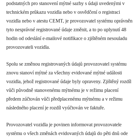
podstatných pro stanovení mýtné sazby s údaji uvedenými v
technickém průkazu vozidla nebo v osvědčení o registraci
vozidla nebo v atestu CEMT, je provozovatel systému oprávněn
tyto nesprávné registrované údaje změnit, a to po uplynutí 48
hodin od odeslání e-mailové notifikace o zjištěném nesouladu
provozovateli vozidla.
Spolu se změnou registrovaných údajů provozovatel systému
znovu stanoví mýtné za všechny evidované mýtné události
vozidla, jehož registrované údaje byly opraveny. Zjištěný rozdíl
vůči původně stanovenému mýtnému je v režimu placení
předem zúčtován vůči předplacenému mýtnému a v režimu
následného placení je rozdíl vyúčtován ve faktuře.
Provozovatel vozidla je povinen informovat provozovatele
systému o všech změnách evidovaných údajů do pěti dnů ode