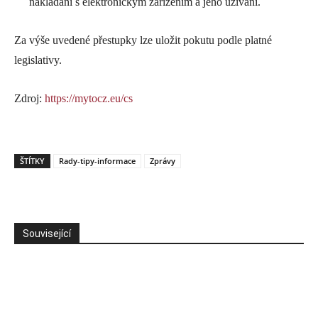
nakládání s elektronickým zařízením a jeho užívání.
Za výše uvedené přestupky lze uložit pokutu podle platné
legislativy.
Zdroj:
https://mytocz.eu/cs
ŠTÍTKY
Rady-tipy-informace
Zprávy
Související