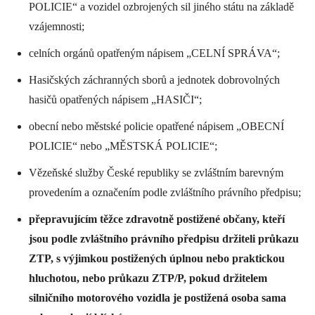
POLICIE“ a vozidel ozbrojených sil jiného státu na základě
vzájemnosti;
celních orgánů opatřeným nápisem „CELNÍ SPRÁVA“;
Hasičských záchranných sborů a jednotek dobrovolných
hasičů opatřených nápisem „HASIČI“;
obecní nebo městské policie opatřené nápisem „OBECNÍ
POLICIE“ nebo „MĚSTSKÁ POLICIE“;
Vězeňské služby České republiky se zvláštním barevným
provedením a označením podle zvláštního právního předpisu;
přepravujícím těžce zdravotně postižené občany, kteří
jsou podle zvláštního právního předpisu držiteli průkazu
ZTP, s výjimkou postižených úplnou nebo praktickou
hluchotou, nebo průkazu ZTP/P, pokud držitelem
silničního motorového vozidla je postižená osoba sama