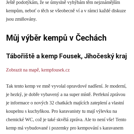
Ještě podotýkám, že se úmyslně vyhýbám těm nejznámějším
kempům, neboť o těch se všeobecně ví a v rámci každé diskuze
jsou zmiňovány.
Můj výběr kempů v Čechách
Tábořiště a kemp Fousek, Jihočeský kraj
Zobrazit na mapě,
kempfousek.cz
Tak tento kemp ve mně vyvolal opravdové nadšení. Je moderní,
je hezký, je dobře vybavený a na super místě. Perfekní zprávou
je informace o nových 32 chatkách majících zateplení a vlastní
koupelnu s kuchyňkou. Pro karavanisty tu mají výlevku na
chemické WC, což je také skvělá zpráva. Ale to není vše! Tento
kemp má vybudované i pozemky pro kempování s karavanem