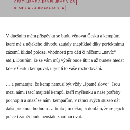
CESTUJEME A KEMPUJEME V ČR
KEMPY A ZAJÍMAVÁ MÍSTA
V dnešním mém příspěvku se budu věnovat Česku a kempům,
které mě z nějakého důvodu zaujaly (například díky perfektnímu
zázemí, klidné poloze, vhodnosti pro děti či něčemu „navíc“
atd.). Doufám, že se vám můj výběr bude líbit a až budete hledat
kde v Česku kempovat, urychlí to vaše rozhodování.
… a pamatujte, že kemp nemusí být vždy „špatné slovo“. Jsou
mezi námi i tací majitelé kempů, kteří myšlenku a naše potřeby
pochopili a snaží se nám, kempařům, v rámci svých služeb dát
další přidanou hodnotu … tímto jim děkuji a doufám, že se jejich
práce i záměr bude neustále zhodnocovat.