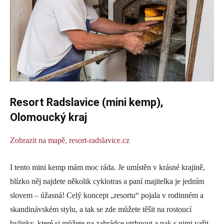
Resort Radslavice (mini kemp),
Olomoucký kraj
Zobrazit na mapě,
resort-radslavice.cz
I tento mini kemp mám moc ráda. Je umístěn v krásné krajině,
blízko něj najdete několik cyklotras a paní majitelka je jedním
slovem – úžasná! Celý koncept „resortu“ pojala v rodinném a
skandinávském stylu, a tak se zde můžete těšit na rostoucí
bylinky, které si můžete na zahrádce utrhnout a pak s nimi vařit,