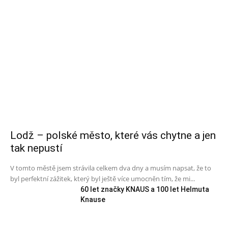
Lodž – polské město, které vás chytne a jen
tak nepustí
V tomto městě jsem strávila celkem dva dny a musím napsat, že to
byl perfektní zážitek, který byl ještě více umocněn tím, že mi...
60 let značky KNAUS a 100 let Helmuta
Knause