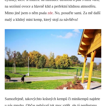
na sezónní ovoce a hlavně klid a perfektní klidnou atmosféru.
Mimo jiné jsem o něm psala
zde
. No, posuďte sami. Za mě další
malý a klidný mini kemp, který stojí za návštěvu!
Samozřejmě, takovýchto krásných kempů či minikempů najdete
u nás mnoho. Občas nebývají tak moc vidět, ale já nepřestanu