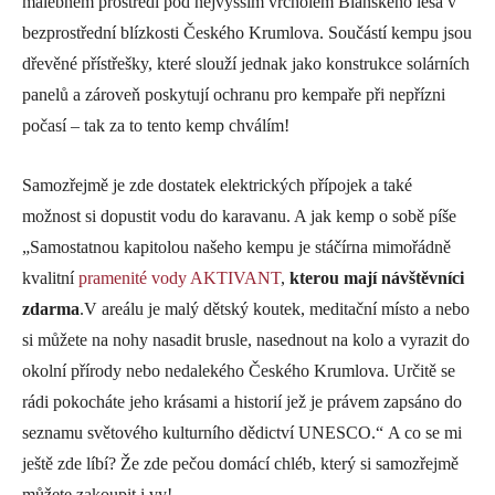
malebném prostředí pod nejvyšším vrcholem Blanského lesa v
bezprostřední blízkosti Českého Krumlova. Součástí kempu jsou
dřevěné přístřešky, které slouží jednak jako konstrukce solárních
panelů a zároveň poskytují ochranu pro kempaře při nepřízni
počasí – tak za to tento kemp chválím!
Samozřejmě je zde dostatek elektrických přípojek a také
možnost si dopustit vodu do karavanu. A jak kemp o sobě píše
„Samostatnou kapitolou našeho kempu je stáčírna mimořádně
kvalitní
pramenité vody AKTIVANT
,
kterou mají návštěvníci
zdarma
.V areálu je malý dětský koutek, meditační místo a nebo
si můžete na nohy nasadit brusle, nasednout na kolo a vyrazit do
okolní přírody nebo nedalekého Českého Krumlova. Určitě se
rádi pokocháte jeho krásami a historií jež je právem zapsáno do
seznamu světového kulturního dědictví UNESCO.“ A co se mi
ještě zde líbí? Že zde pečou domácí chléb, který si samozřejmě
můžete zakoupit i vy!