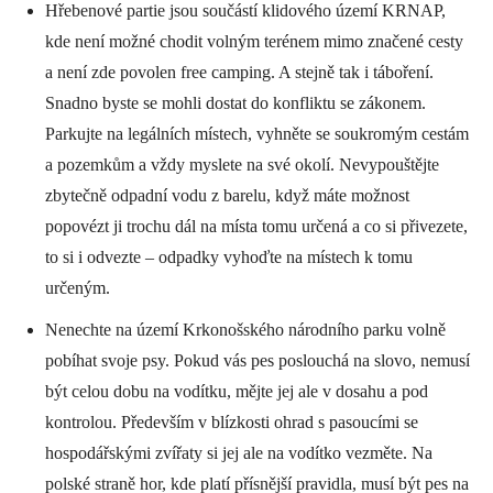
Hřebenové partie jsou součástí klidového území KRNAP,
kde není možné chodit volným terénem mimo značené cesty
a není zde povolen free camping. A stejně tak i táboření.
Snadno byste se mohli dostat do konfliktu se zákonem.
Parkujte na legálních místech, vyhněte se soukromým cestám
a pozemkům a vždy myslete na své okolí. Nevypouštějte
zbytečně odpadní vodu z barelu, když máte možnost
popovézt ji trochu dál na místa tomu určená a co si přivezete,
to si i odvezte – odpadky vyhoďte na místech k tomu
určeným.
Nenechte na území Krkonošského národního parku volně
pobíhat svoje psy. Pokud vás pes poslouchá na slovo, nemusí
být celou dobu na vodítku, mějte jej ale v dosahu a pod
kontrolou. Především v blízkosti ohrad s pasoucími se
hospodářskými zvířaty si jej ale na vodítko vezměte. Na
polské straně hor, kde platí přísnější pravidla, musí být pes na