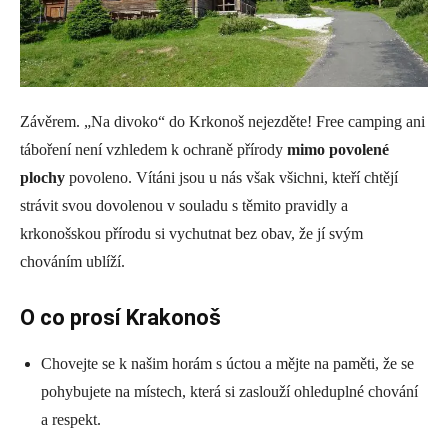
Závěrem. „Na divoko“ do Krkonoš nejezděte! Free camping ani
táboření není vzhledem k ochraně přírody
mimo povolené
plochy
povoleno. Vítáni jsou u nás však všichni, kteří chtějí
strávit svou dovolenou v souladu s těmito pravidly a
krkonošskou přírodu si vychutnat bez obav, že jí svým
chováním ublíží.
O co prosí Krakonoš
Chovejte se k našim horám s úctou a mějte na paměti, že se
pohybujete na místech, která si zaslouží ohleduplné chování
a respekt.