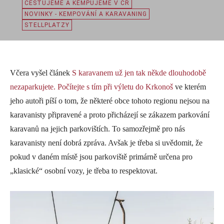
CESTUJEME A KEMPUJEME V ČR
NOVINKY - KEMPOVÁNÍ A KARAVANING
STELLPLATZY
Včera vyšel článek
S karavanem už jen tak někde dlouhodobě
nezaparkujete. Počítejte s tím při výletu do Krkonoš
ve kterém
jeho autoři píší o tom, že některé obce tohoto regionu nejsou na
karavanisty připravené a proto přicházejí se zákazem parkování
karavanů na jejich parkovištích. To samozřejmě pro nás
karavanisty není dobrá zpráva. Avšak je třeba si uvědomit, že
pokud v daném místě jsou parkoviště primárně určena pro
„klasické“ osobní vozy, je třeba to respektovat.