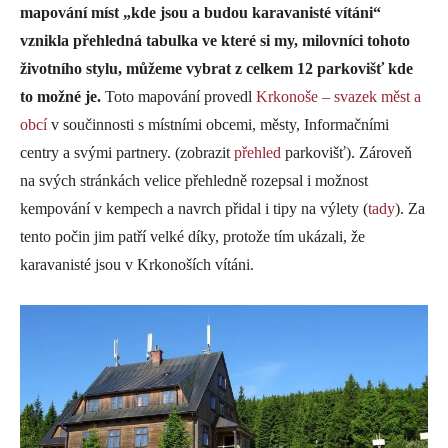
mapování míst „kde jsou a budou karavanisté vítáni“
vznikla přehledná tabulka ve které si my, milovníci tohoto
životního stylu, můžeme vybrat z celkem 12 parkovišť kde
to možné je.
Toto mapování provedl
Krkonoše – svazek měst a
obcí
v součinnosti s místními obcemi, městy, Informačními
centry a svými partnery. (zobrazit
přehled
parkovišť). Zároveň
na svých stránkách velice přehledně rozepsal i možnost
kempování v kempech a navrch přidal i tipy na výlety (
tady
). Za
tento počin jim patří velké díky, protože tím ukázali, že
karavanisté jsou v Krkonoších vítáni.