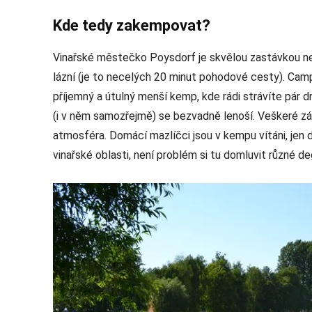
Kde tedy zakempovat?
Vinařské městečko Poysdorf je skvělou zastávkou nej
lázní (je to necelých 20 minut pohodové cesty). Cam
příjemný a útulný menší kemp, kde rádi strávíte pár d
(i v něm samozřejmě) se bezvadně lenoší. Veškeré zá
atmosféra. Domácí mazlíčci jsou v kempu vítáni, jen 
vinařské oblasti, není problém si tu domluvit různé deg