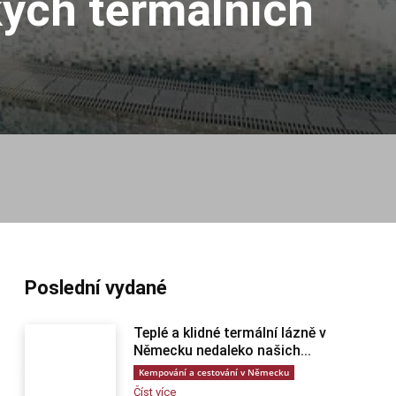
kých termálních
Poslední vydané
Teplé a klidné termální lázně v
Německu nedaleko našich...
Kempování a cestování v Německu
Číst více