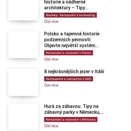
historie a nádherné
architektury – Tipy...
Novinky - Kempování a karavaning
Číst více
Polsko a tajemná historie
podzemních pevností.
Objevte největší systém...
Kempování a cestování v Polsku
Číst více
8 nejkrásnějších jezer v Itálii
Kempujeme a cestujeme v Itálii
Číst více
Hurá za zábavou. Tipy na
zábavný parky v Německu,...
Kempování a cestování v Německu
Číst více