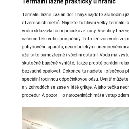
Termální lázně prakticky u hranic
Termální lázně Laa an der Thaya najdete asi hodinu jí
čtverečních metrů. Najdete tu hlavní velký termální b
vodní skluzavku či odpočinkové zóny. Všechny bazény
našemu tělu velmi prospěšný. Tuto léčivou vodu zejm
pohybového aparátu, neurologickými onemocněními a 
užijí si to samozřejmě i všichni ostatní. Voda má vý
skutečně báječně vyhřáté, takže prostě parádní relax
bezvadně opalovat. Dokonce tu najdete i písečnou pl
speciální rodinnou odpočinkovou oázu. Uvnitř můžete 
a v zahradách se zase v létě griluje. A jako tečka n
procedur. A pozor – o narozeninách máte vstup zdar