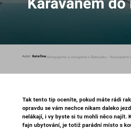
Karavanem do n
Kateřina
Autor:
Kempujeme a cestujeme v Rakousku
Karavanem do
Tak tento tip oceníte, pokud máte rádi ra
opravdu se vám nechce nikam daleko jezdit
nelákají, i vy byste si tu mohli něco nají
fajn ubytování, je totiž parádní místo s