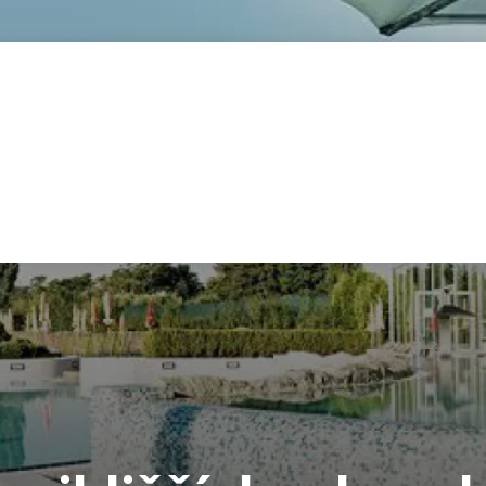
lie
Rakousko
Německo
Španělsko
Slovinsko
Ostatn