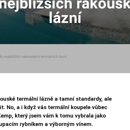
ejbližších rakous
lázní
 nejbližších rakouských termálních lázní
kouské termální lázně a tamní standardy, ale
. No, a i když vás termální koupele vůbec
t. Kemp, který jsem vám k tomu vybrala jako
 koupacím rybníkem a výborným vínem.