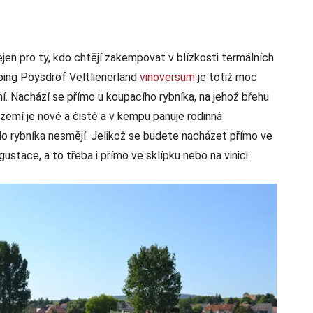
en pro ty, kdo chtějí zakempovat v blízkosti termálních
ping Poysdrof Veltlienerland
vinoversum
je totiž moc
ní. Nachází se přímo u koupacího rybníka, na jehož břehu
zemí je nové a čisté a v kempu panuje rodinná
do rybníka nesmějí. Jelikož se budete nacházet přímo ve
ustace, a to třeba i přímo ve sklípku nebo na vinici.