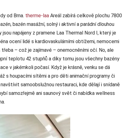
zdy od Brna.
therme-laa
Areál zabírá celkově plochu 7800
azén, bazén masážní, solný i aktivní a parádní dlouhou
 jsou napájeny z pramene Laa Thermal Nord I, který je
éna ocení lidé s kardiovaskulárními obtížemi, nemocemi
třeba – což je zajímavé – onemocněními očí. No, ale
stupní teplotu 42 stupňů a díky tomu jsou všechny bazény
ace v jakémkoli počasí. Když je krásně, venku se dá
áž s houpacími sítěmi a pro děti animační programy či
navštívit samoobslužnou restauraci, kde dělají i snídaně
echybí samozřejmě ani saunový svět či nabídka wellness
ma.