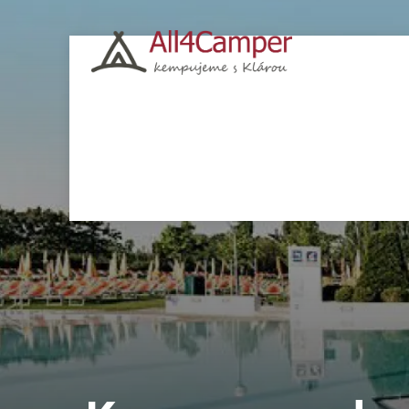
Kempy
Česko
Chorvatsko
Polsko
Itá