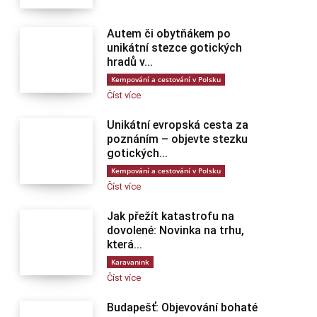
Autem či obytňákem po
unikátní stezce gotických
hradů v...
Kempování a cestování v Polsku
Číst více
Unikátní evropská cesta za
poznáním – objevte stezku
gotických...
Kempování a cestování v Polsku
Číst více
Jak přežít katastrofu na
dovolené: Novinka na trhu,
která...
Karavanink
Číst více
Budapešť: Objevování bohaté