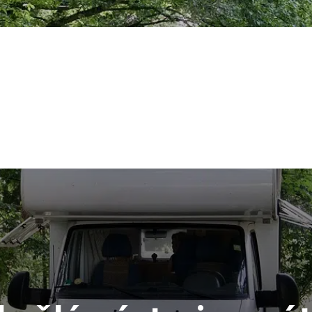
lie
Rakousko
Německo
Španělsko
Slovinsko
Ostatn