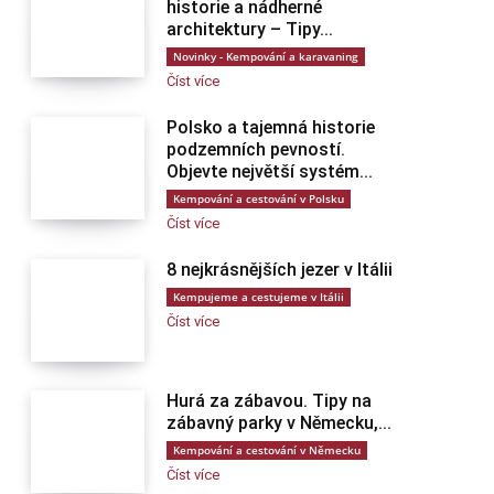
historie a nádherné
architektury – Tipy...
Novinky - Kempování a karavaning
Číst více
Polsko a tajemná historie
podzemních pevností.
Objevte největší systém...
Kempování a cestování v Polsku
Číst více
8 nejkrásnějších jezer v Itálii
Kempujeme a cestujeme v Itálii
Číst více
Hurá za zábavou. Tipy na
zábavný parky v Německu,...
Kempování a cestování v Německu
Číst více