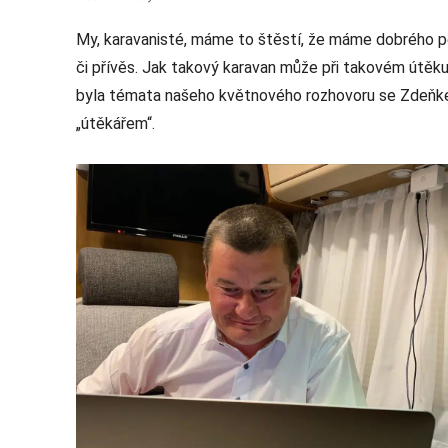
My, karavanisté, máme to štěstí, že máme dobrého p
či přívěs. Jak takový karavan může při takovém útěk
byla témata našeho květnového rozhovoru se Zdeňk
„útěkářem“.