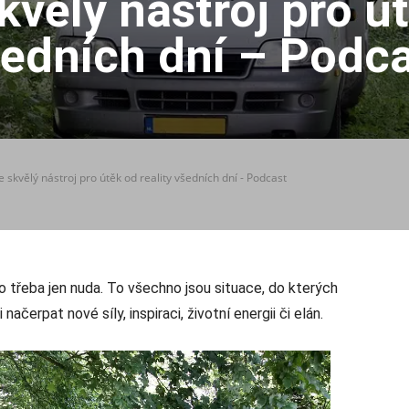
kvělý nástroj pro út
edních dní – Podc
e skvělý nástroj pro útěk od reality všedních dní - Podcast
 třeba jen nuda. To všechno jsou situace, do kterých
ačerpat nové síly, inspiraci, životní energii či elán.