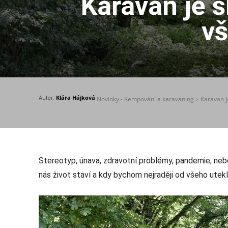
Karavan je s
vš
Klára Hájková
Autor:
Novinky - Kempování a karavaning
Karavan j
Stereotyp, únava, zdravotní problémy, pandemie, nebo
nás život staví a kdy bychom nejraději od všeho utekli n