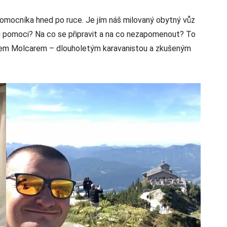
omocníka hned po ruce. Je jím náš milovaný obytný vůz
u pomoci? Na co se připravit a na co nezapomenout? To
em Molcarem – dlouholetým karavanistou a zkušeným