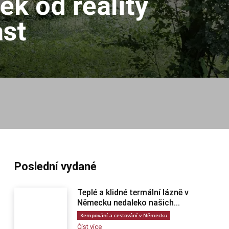
ěk od reality
ast
Poslední vydané
Teplé a klidné termální lázně v
Německu nedaleko našich...
Kempování a cestování v Německu
Číst více