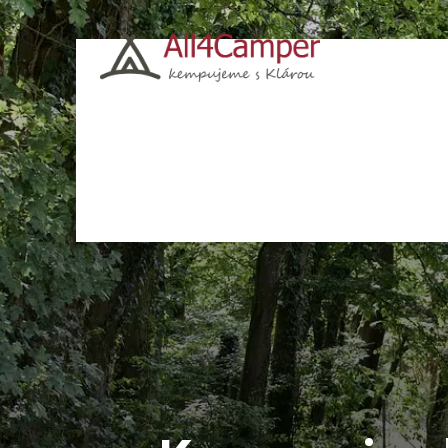
Kempy
Česko
Chorvatsko
Polsko
Itá