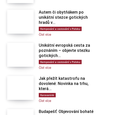
Autem či obytňákem po
unikátní stezce gotických
hradů v...
Kempování a cestování v Polsku
Číst více
Unikátní evropská cesta za
poznáním – objevte stezku
gotických...
Kempování a cestování v Polsku
Číst více
Jak přežít katastrofu na
dovolené: Novinka na trhu,
která...
Karavanink
Číst více
Budapešť: Objevování bohaté