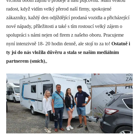
vrcholil boom zájmu o prodeje a naši půjčovnu. Mám velkou
radost, když vidím velký přerod naší firmy, spokojené
zákazníky, každý den odjíždějící prodaná vozidla a přicházející
nové nápady, příležitosti a také s tím rostoucí velký zájem o
spolupráci s námi nejen od firem z našeho oboru. Pracujeme
nyní intenzivně 18- 20 hodin denně, ale stojí to za to!
Ostatně i
ty jsi do nás vložila důvěru a stala se naším mediálním
partnerem (smích)
„