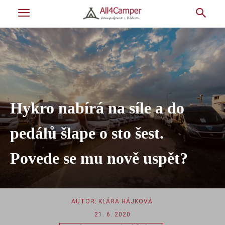
Hykro nabírá na síle a do
pedálů šlape o sto šest.
Povede se mu nově uspět?
AUTOR:
KLÁRA HÁJKOVÁ
21. 6. 2020