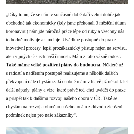
„Díky tomu, že se nám v současné době daří velmi dobře jak
obchodně tak ekonomicky (kdy jsme překonali 3 měsíční útlum
koronaviru) nám jde náročná práce lépe od ruky a všechny nás
to hodně motivuje a stmeluje. Uvádíme postupně do praxe
inovativní procesy, lepší prozákaznický přístup nejen na servisu,
ale i v jiných částech naší činnosti. Mám z toho vážně radost.
Také máme velké pozitivní plány do budoucna
. Některé už
s radostí a nadšením postupně realizujeme a několik dalších
překvapení dále chystáme. Já osobně mám v hlavě již několik let
další nápady, plány a vize, které právě teď chci uvádět do praxe
a přispět tak k dalšímu rozvoji našeho oboru v ČR. Také se
chystám na rozvoj a obměnu našeho areálu z důvodu zlepšení
podmínek nejen pro naše zákazníky“.