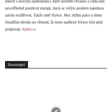
mluvit s novými zaměstnanci, kteří nešetřili chválou a cítila tam
neuvěřitelně pozitivní energii, která se celým areálem najednou
začala rozšiřovat. Takže milé Hykro. Moc držím palce a tímto
čtenářům dávám na vědomí, že tento nadšený Hykro tým plně
podporuji.
hykro.cz
Související