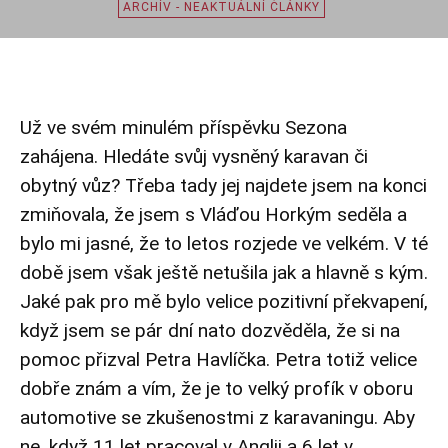
ARCHÍV - NEAKTUÁLNÍ ČLÁNKY
Už ve svém minulém příspěvku
Sezona
zahájena. Hledáte svůj vysněný karavan či
obytný vůz? Třeba tady jej najdete
jsem na konci
zmiňovala, že jsem s Vláďou Horkým seděla a
bylo mi jasné, že to letos rozjede ve velkém. V té
době jsem však ještě netušila jak a hlavně s kým.
Jaké pak pro mě bylo velice pozitivní překvapení,
když jsem se pár dní nato dozvěděla, že si na
pomoc přizval Petra Havlíčka. Petra totiž velice
dobře znám a vím, že je to velký profík v oboru
automotive se zkušenostmi z karavaningu. Aby
ne, když 11 let pracoval v Anglii a 6 let v