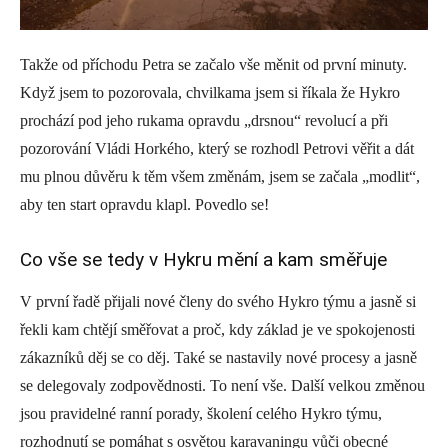
Takže od příchodu Petra se začalo vše měnit od první minuty.
Když jsem to pozorovala, chvilkama jsem si říkala že Hykro
prochází pod jeho rukama opravdu „drsnou“ revolucí a při
pozorování Vládi Horkého, který se rozhodl Petrovi věřit a dát
mu plnou důvěru k těm všem změnám, jsem se začala „modlit“,
aby ten start opravdu klapl. Povedlo se!
Co vše se tedy v Hykru mění a kam směřuje
V první řadě přijali nové členy do svého Hykro týmu a jasně si
řekli kam chtějí směřovat a proč, kdy základ je ve spokojenosti
zákazníků děj se co děj. Také se nastavily nové procesy a jasně
se delegovaly zodpovědnosti. To není vše. Další velkou změnou
jsou pravidelné ranní porady, školení celého Hykro týmu,
rozhodnutí se pomáhat s osvětou karavaningu vůči obecné