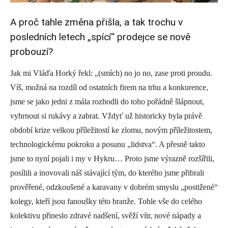
A proč tahle změna přišla, a tak trochu v
posledních letech „spící“ prodejce se nově
probouzí?
Jak mi Vláďa Horký řekl: „(smích) no jo no, zase proti proudu.
Víš, možná na rozdíl od ostatních firem na trhu a konkurence,
jsme se jako jedni z mála rozhodli do toho pořádně šlápnout,
vyhrnout si rukávy a zabrat. Vždyť už historicky byla právě
období krize velkou příležitostí ke zlomu, novým příležitostem,
technologickému pokroku a posunu „lidstva“. A přesně takto
jsme to nyní pojali i my v Hykru… Proto jsme výrazně rozšířili,
posílili a inovovali náš stávající tým, do kterého jsme přibrali
prověřené, odzkoušené a karavany v dobrém smyslu „postižené“
kolegy, kteří jsou fanoušky této branže. Tohle vše do celého
kolektivu přineslo zdravé nadšení, svěží vítr, nové nápady a