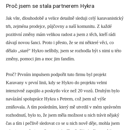
Proč jsem se stala partnerem Hykra
Jak víte, dlouhodobě a velice detailně sleduji celý karavanistický
trh, zejména prodejce, půjčovny a naší komunitu. Z každé
pozitivní změny mám velikou radost a jsem z těch, kteří rádi
dávají novou šanci. Proto i přesto, že se mi některé věci, co
dělalo „staré“ Hykro nelíbily, jsem se rozhodla být s nimi u této
změny, pomoci jim a moc jim fandím.
Proč? Prvním impulsem podpořit tuto firmu byl projekt
Karavany v první linii, kdy se Hykro do projektu velmi
intenzivně zapojilo a poskytlo více než 20 vozů. Druhým bylo
navázání spolupráce Hykra s Petrem, což jsem už výše
zmiňovala. A tím posledním, který mě utvrdil v mém správném
rozhodnutí, bylo to, že jsem měla možnost u nich trávit nějaký
čas a tím i pečlivě sledovat co se u nich nově děje, mohla jsem