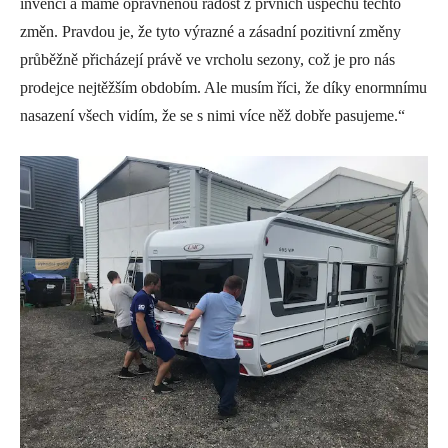
invenci a máme oprávněnou radost z prvních úspěchů těchto
změn. Pravdou je, že tyto výrazné a zásadní pozitivní změny
průběžně přicházejí právě ve vrcholu sezony, což je pro nás
prodejce nejtěžším obdobím. Ale musím říci, že díky enormnímu
nasazení všech vidím, že se s nimi více něž dobře pasujeme.“