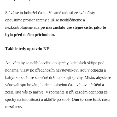
Stává se to bohužel často. V samé radosti ze své očisty
opouštíme prostor sprchy a už se neohlédneme a
nezkontrolujeme zda
po nás zůstalo vše stejně čisté, jako to
bylo před naším příchodem.
Takhle tedy opravdu NE
.
Ani vám by se nelíbilo vlézt do sprchy, kde písek skřípe pod
nohama, vlasy po předchozím návštevníkovi jsou v odpadu a
bahýnko z dětí se statečně drží na okraji sprchy. Místo, abyste se
věnovali sprchování, budete polovinu času věnovat čištění a
zcela jistě vás to naštve. Vzpomeňte si při každém odchodu ze
sprchy na tuto situaci a ukliďte po sobě.
Ono to zase tolik času
nezabere.