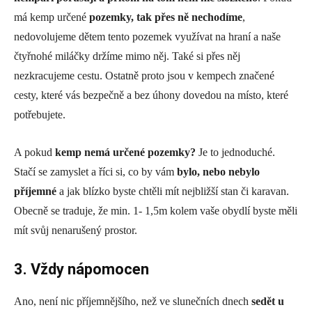
má kemp určené
pozemky, tak přes ně nechodíme
,
nedovolujeme dětem tento pozemek využívat na hraní a naše
čtyřnohé miláčky držíme mimo něj. Také si přes něj
nezkracujeme cestu. Ostatně proto jsou v kempech značené
cesty, které vás bezpečně a bez úhony dovedou na místo, které
potřebujete.
A pokud
kemp nemá určené pozemky?
Je to jednoduché.
Stačí se zamyslet a říci si, co by vám
bylo, nebo nebylo
příjemné
a jak blízko byste chtěli mít nejbližší stan či karavan.
Obecně se traduje, že min. 1- 1,5m kolem vaše obydlí byste měli
mít svůj nenarušený prostor.
3. Vždy nápomocen
Ano, není nic příjemnějšího, než ve slunečních dnech
sedět u