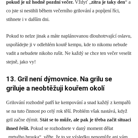
pokud je už hodně pozdní večer.
Vždyť „
zítra je taky den
“ a
co jste si nestihli během večerního grilování a popíjení říci,
stihnete i v dalším dni.
Pokud to nelze jinak a máte naplánovanou dlouhotrvající oslavu,
uspořádejte ji v odlehlém koutě kempu, kde to nikomu nebude
vadit a nebudete nikoho rušit. Ne každý se chce ten večer veselit
stejně, jako vy!
13. Gril není dýmovnice. Na grilu se
griluje a neobtěžuji kouřem okolí
Grilování rozhodně patří ke kempování a snad každý z kempařů
se na tuto činnost po celý rok těší. Problém však nastává, když
gril začne dýmit.
Stát se to může, ale pak je třeba začít situaci
ihned řešit.
Pokud se rozhodnete v daný moment dělat
„mrtvého brouka“, věřte, že to ve výsledku nepomůže ani vám,