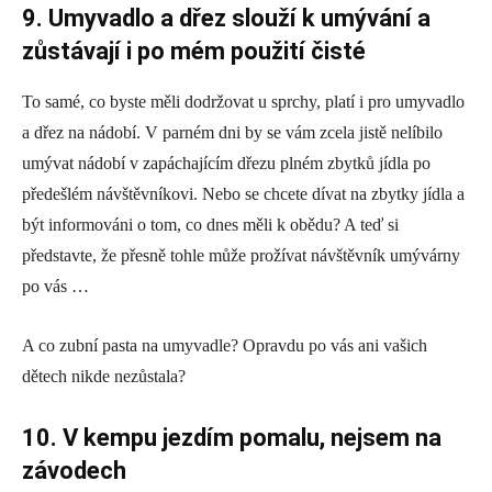
9. Umyvadlo a dřez slouží k umývání a
zůstávají i po mém použití čisté
To samé, co byste měli dodržovat u sprchy, platí i pro umyvadlo
a dřez na nádobí. V parném dni by se vám zcela jistě nelíbilo
umývat nádobí v zapáchajícím dřezu plném zbytků jídla po
předešlém návštěvníkovi. Nebo se chcete dívat na zbytky jídla a
být informováni o tom, co dnes měli k obědu? A teď si
představte, že přesně tohle může prožívat návštěvník umývárny
po vás …
A co zubní pasta na umyvadle? Opravdu po vás ani vašich
dětech nikde nezůstala?
10. V kempu jezdím pomalu, nejsem na
závodech