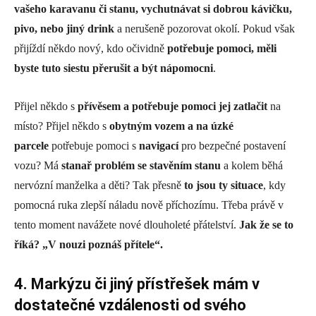
vašeho karavanu či stanu, vychutnávat si dobrou kávičku,
pivo, nebo jiný drink
a nerušeně pozorovat okolí. Pokud však
přijíždí někdo nový, kdo očividně
potřebuje pomoci, měli
byste tuto siestu přerušit a být nápomocni
.
Přijel někdo s
přívěsem a potřebuje pomoci jej zatlačit
na
místo? Přijel někdo s
obytným vozem a na úzké
parcele
potřebuje pomoci s
navigací
pro bezpečné postavení
vozu? Má
stanař problém se stavěním stanu
a kolem běhá
nervózní manželka a děti? Tak přesně
to jsou ty situace
, kdy
pomocná ruka zlepší náladu nově příchozímu. Třeba právě v
tento moment navážete nové dlouholeté přátelství.
Jak že se to
říká? „V nouzi poznáš přítele“.
4. Markýzu či jiný přístřešek mám v
dostatečné vzdálenosti od svého