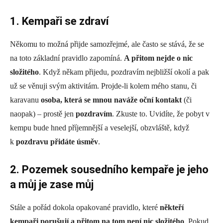
1. Kempaři se zdraví
Někomu to možná přijde samozřejmé, ale často se stává, že se
na toto základní pravidlo zapomíná.
A přitom nejde o nic
složitého
. Když někam přijedu, pozdravím nejbližší okolí a pak
už se věnuji svým aktivitám. Projde-li kolem mého stanu, či
karavanu
osoba, která se mnou naváže oční kontakt
(či
naopak) – prostě jen
pozdravím
. Zkuste to. Uvidíte, že pobyt v
kempu bude hned příjemnější a veselejší, obzvláště, když
k
pozdravu přidáte úsměv
.
2.
Pozemek sousedního kempaře je jeho
a můj je zase můj
Stále a pořád dokola opakované pravidlo, které
někteří
kempaři
porušují a přitom na tom není nic složitého
. Pokud