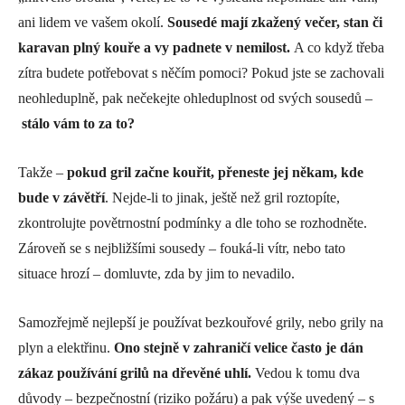
ani lidem ve vašem okolí.
Sousedé mají zkažený večer, stan či
karavan plný kouře a vy padnete v nemilost.
A co když třeba
zítra budete potřebovat s něčím pomoci? Pokud jste se zachovali
neohleduplně, pak nečekejte ohleduplnost od svých sousedů –
stálo vám to za to?
Takže –
pokud gril začne kouřit, přeneste jej někam, kde
bude v závětří
. Nejde-li to jinak, ještě než gril roztopíte,
zkontrolujte povětrnostní podmínky a dle toho se rozhodněte.
Zároveň se s nejbližšími sousedy – fouká-li vítr, nebo tato
situace hrozí – domluvte, zda by jim to nevadilo.
Samozřejmě nejlepší je používat bezkouřové grily, nebo grily na
plyn a elektřinu.
Ono stejně v zahraničí velice často je dán
zákaz používání grilů na dřevěné uhlí.
Vedou k tomu dva
důvody – bezpečnostní (riziko požáru) a pak výše uvedený – s