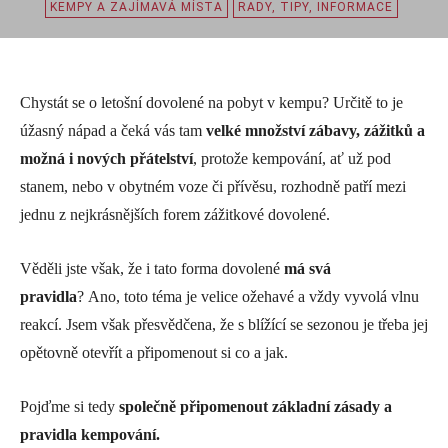
KEMPY A ZAJÍMAVÁ MÍSTA
RADY, TIPY, INFORMACE
Chystát se o letošní dovolené na pobyt v kempu? Určitě to je
úžasný nápad a čeká vás tam
velké množství zábavy, zážitků a
možná i nových přátelství
, protože kempování, ať už pod
stanem, nebo v obytném voze či přívěsu, rozhodně patří mezi
jednu z nejkrásnějších forem zážitkové dovolené.
Věděli jste však, že i tato forma dovolené
má svá
pravidla
? Ano, toto téma je velice ožehavé a vždy vyvolá vlnu
reakcí. Jsem však přesvědčena, že s blížící se sezonou je třeba jej
opětovně otevřít a připomenout si co a jak.
Pojďme si tedy
společně připomenout základní zásady a
pravidla kempování.