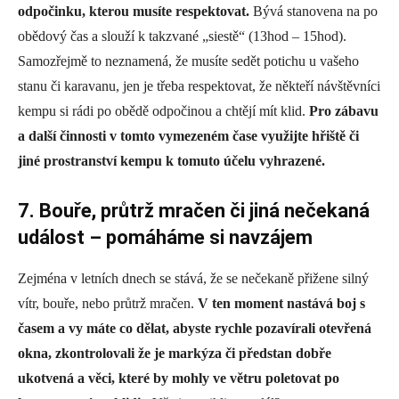
odpočinku, kterou musíte respektovat.
Bývá stanovena na po
obědový čas a slouží k takzvané „siestě“ (13hod – 15hod).
Samozřejmě to neznamená, že musíte sedět potichu u vašeho
stanu či karavanu, jen je třeba respektovat, že někteří návštěvníci
kempu si rádi po obědě odpočinou a chtějí mít klid.
Pro zábavu
a další činnosti v tomto vymezeném čase využijte hřiště či
jiné prostranství kempu k tomuto účelu vyhrazené.
7.
Bouře, průtrž mračen či jiná nečekaná
událost – pomáháme si navzájem
Zejména v letních dnech se stává, že se nečekaně přižene silný
vítr, bouře, nebo průtrž mračen.
V ten moment nastává boj s
časem a vy máte co dělat, abyste rychle pozavírali otevřená
okna, zkontrolovali že je markýza či předstan dobře
ukotvená a věci, které by mohly ve větru poletovat po