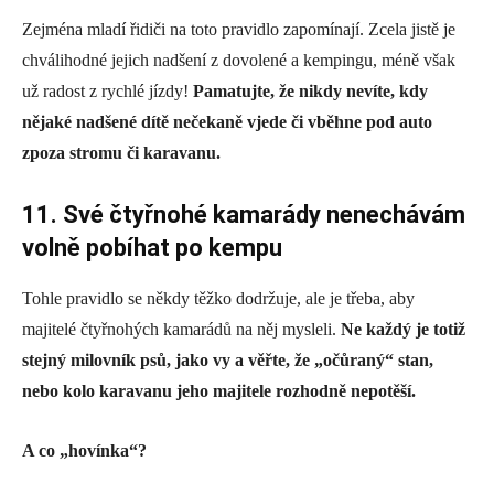
Zejména mladí řidiči na toto pravidlo zapomínají. Zcela jistě je
chválihodné jejich nadšení z dovolené a kempingu, méně však
už radost z rychlé jízdy!
Pamatujte, že nikdy nevíte, kdy
nějaké nadšené dítě nečekaně vjede či vběhne pod auto
zpoza stromu či karavanu.
11. Své čtyřnohé kamarády nenechávám
volně pobíhat po kempu
Tohle pravidlo se někdy těžko dodržuje, ale je třeba, aby
majitelé čtyřnohých kamarádů na něj mysleli.
Ne každý je totiž
stejný milovník psů, jako vy a věřte, že „očůraný“ stan,
nebo kolo karavanu jeho majitele rozhodně nepotěší.
A co „hovínka“?