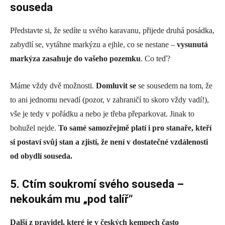
souseda
Představte si, že sedíte u svého karavanu, přijede druhá posádka,
zabydlí se, vytáhne markýzu a ejhle, co se nestane –
vysunutá
markýza zasahuje do vašeho pozemku
. Co teď?
Máme vždy dvě možnosti.
Domluvit se
se sousedem na tom, že
to ani jednomu nevadí (pozor, v zahraničí to skoro vždy vadí!),
vše je tedy v pořádku a nebo je třeba přeparkovat. Jinak to
bohužel nejde.
To samé samozřejmě platí i pro stanaře, kteří
si postaví svůj stan a zjistí, že není v dostatečné vzdálenosti
od obydlí souseda.
5. Ctím soukromí svého souseda –
nekoukám mu „pod talíř“
Další z pravidel, které je v českých kempech často