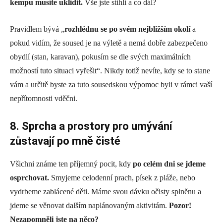
kempu musíte uklidit.
Vše jste stihli a co dál?
Pravidlem bývá „
rozhlédnu se po svém nejbližším okolí
a
pokud vidím, že soused je na výletě a nemá dobře zabezpečeno
obydlí (stan, karavan), pokusím se dle svých maximálních
možností tuto situaci vyřešit“. Nikdy totiž nevíte, kdy se to stane
vám a určitě byste za tuto sousedskou výpomoc byli v rámci vaší
nepřítomnosti vděčni.
8. Sprcha a prostory pro umývání
zůstavají po mně čisté
Všichni známe ten příjemný pocit, kdy
po celém dni se jdeme
osprchovat.
Smyjeme celodenní prach, písek z pláže, nebo
vydrbeme zablácené děti. Máme svou dávku očisty splněnu a
jdeme se věnovat dalším naplánovaným aktivitám.
Pozor!
Nezapomněli jste na něco?