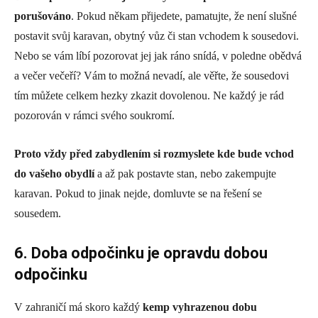
porušováno
. Pokud někam přijedete, pamatujte, že není slušné
postavit svůj karavan, obytný vůz či stan vchodem k sousedovi.
Nebo se vám líbí pozorovat jej jak ráno snídá, v poledne obědvá
a večer večeří? Vám to možná nevadí, ale věřte, že sousedovi
tím můžete celkem hezky zkazit dovolenou. Ne každý je rád
pozorován v rámci svého soukromí.
Proto vždy před zabydlením si rozmyslete kde bude vchod
do vašeho obydlí
a až pak postavte stan, nebo zakempujte
karavan. Pokud to jinak nejde, domluvte se na řešení se
sousedem.
6. Doba odpočinku je opravdu dobou
odpočinku
V zahraničí má skoro každý
kemp vyhrazenou dobu