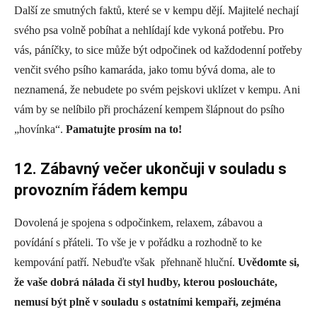
Další ze smutných faktů, které se v kempu dějí. Majitelé nechají
svého psa volně pobíhat a nehlídají kde vykoná potřebu. Pro
vás, páníčky, to sice může být odpočinek od každodenní potřeby
venčit svého psího kamaráda, jako tomu bývá doma, ale to
neznamená, že nebudete po svém pejskovi uklízet v kempu. Ani
vám by se nelíbilo při procházení kempem šlápnout do psího
„hovínka“.
Pamatujte prosím na to!
12. Zábavný večer ukončuji v souladu s
provozním řádem kempu
Dovolená je spojena s odpočinkem, relaxem, zábavou a
povídání s přáteli. To vše je v pořádku a rozhodně to ke
kempování patří. Nebuďte však přehnaně hluční.
Uvědomte si,
že vaše dobrá nálada či styl hudby, kterou posloucháte,
nemusí být plně v souladu s ostatními kempaři, zejména