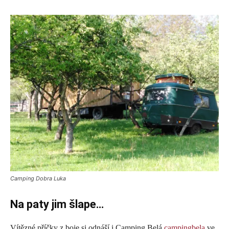
Camping Dobra Luka
Na paty jim šlape…
Vítězné příčky z boje si odnáší i Camping Belá
campingbela
ve