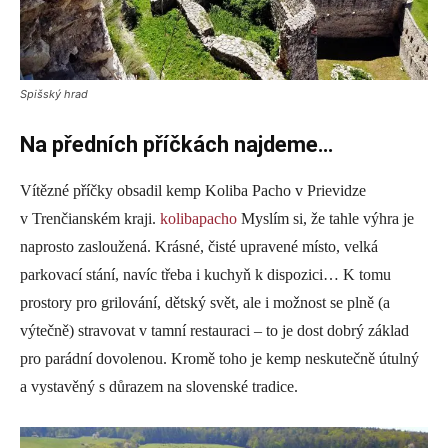
Spišský hrad
Na předních příčkách najdeme…
Vítězné příčky obsadil kemp Koliba Pacho v Prievidze
v Trenčianském kraji.
kolibapacho
Myslím si, že tahle výhra je
naprosto zasloužená. Krásné, čisté upravené místo, velká
parkovací stání, navíc třeba i kuchyň k dispozici… K tomu
prostory pro grilování, dětský svět, ale i možnost se plně (a
výtečně) stravovat v tamní restauraci – to je dost dobrý základ
pro parádní dovolenou. Kromě toho je kemp neskutečně útulný
a vystavěný s důrazem na slovenské tradice.