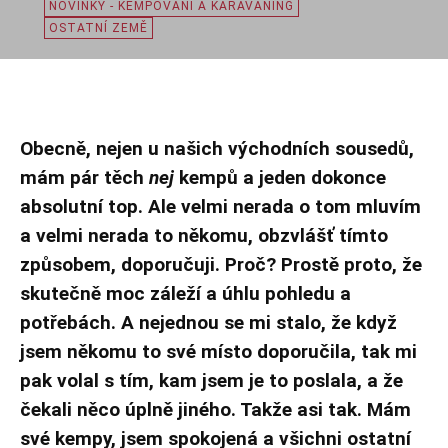
NOVINKY - KEMPOVÁNÍ A KARAVANING
OSTATNÍ ZEMĚ
Obecně, nejen u našich východních sousedů,
mám pár těch
nej
kempů a jeden dokonce
absolutní top. Ale velmi nerada o tom mluvím
a velmi nerada to někomu, obzvlášť tímto
způsobem, doporučuji. Proč? Prostě proto, že
skutečně moc záleží a úhlu pohledu a
potřebách. A nejednou se mi stalo, že když
jsem někomu to své místo doporučila, tak mi
pak volal s tím, kam jsem je to poslala, a že
čekali něco úplně jiného. Takže asi tak. Mám
své kempy, jsem spokojená a všichni ostatní