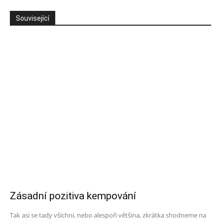
Související
Zásadní pozitiva kempování
Tak asi se tady všichni, nebo alespoň většina, zkrátka shodneme na