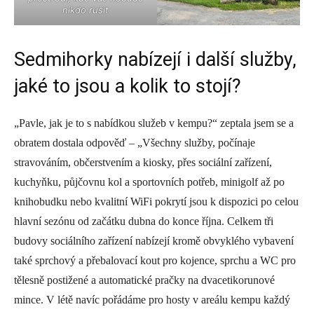
nikdo rušit
Sedmihorky nabízejí i další služby,
jaké to jsou a kolik to stojí?
„Pavle, jak je to s nabídkou služeb v kempu?“ zeptala jsem se a
obratem dostala odpověď – „Všechny služby, počínaje
stravováním, občerstvením a kiosky, přes sociální zařízení,
kuchyňku, půjčovnu kol a sportovních potřeb, minigolf až po
knihobudku nebo kvalitní WiFi pokrytí jsou k dispozici po celou
hlavní sezónu od začátku dubna do konce října. Celkem tři
budovy sociálního zařízení nabízejí kromě obvyklého vybavení
také sprchový a přebalovací kout pro kojence, sprchu a WC pro
tělesně postižené a automatické pračky na dvacetikorunové
mince. V létě navíc pořádáme pro hosty v areálu kempu každý