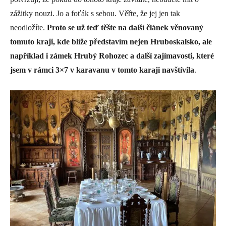
zážitky nouzi. Jo a foťák s sebou. Věřte, že jej jen tak
neodložíte.
Proto se už teď těšte na další článek věnovaný
tomuto kraji, kde blíže představím nejen Hruboskalsko, ale
například i zámek Hrubý Rohozec a další zajímavosti, které
jsem v rámci 3×7 v karavanu v tomto karaji navštívila
.