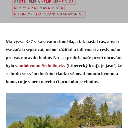
CESTUJEME A KEMPUJEME V ČR
KEMPY A ZAJÍMAVÁ MÍSTA
NOVINKY - KEMPOVÁNÍ A KARAVANING
Má výzva 3×7 v karavanu skončila, a tak nastal čas, abych
vše začala sepisovat, neboť zážitků a informací z cesty mám
pro vás opravdu hodně. No – a protože naše první nocování
bylo v
autokempu Sedmihorky
(Liberecký kraj), je jasné, že
se budu ve svém dnešním článku věnovat tomuto kempu a
tomu, co je v něm nového či pro koho je vhodný.