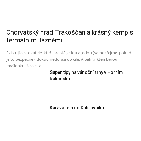
Chorvatský hrad Trakošćan a krásný kemp s
termálními lázněmi
Existují cestovatelé, kteří prostě jedou a jedou (samozřejmě, pokud
je to bezpečné), dokud nedorazí do cíle. A pak ti, kteří berou
myšlenku, že cesta...
Super tipy na vánoční trhy v Horním
Rakousku
Karavanem do Dubrovníku