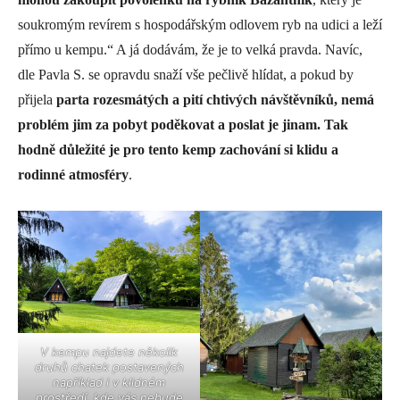
soukromým revírem s hospodářským odlovem ryb na udici a leží
přímo u kempu.“ A já dodávám, že je to velká pravda. Navíc,
dle Pavla S. se opravdu snaží vše pečlivě hlídat, a pokud by
přijela
parta rozesmátých a pití chtivých návštěvníků, nemá
problém jim za pobyt poděkovat a poslat je jinam. Tak
hodně důležité je pro tento kemp zachování si klidu a
rodinné atmosféry
.
V kempu najdete několik
druhů chatek postavených
například i v klidném
prostředí, kde vás nebude