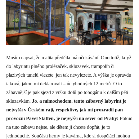
Musím napsat, že realita předčila má očekávání. Ono totiž, když
do labyrintu plného prolézaček, skluzavek, trampolín či
plazivých tunelů vlezete, jen tak nevylezete. A výška je opravdu
taková, jakou mi deklarovali – úctyhodných 12 metrů. O to
zábavnější je pak sjezd z vršku dolů po tobogánu k dalším pěti
skluzavkám.
Jo, a mimochodem, tento zábavný labyrint je
nejvyšší v Českém ráji, respektive, jak mi prozradil pan
provozní Pavel Staffen, je nejvyšší na sever od Prahy!
Pokud
na tuto zábavu nejste, ale dětem ji chcete dopřát, je to
jednoduché. Součástí herny je kavárna, kde si dospěláci mohou