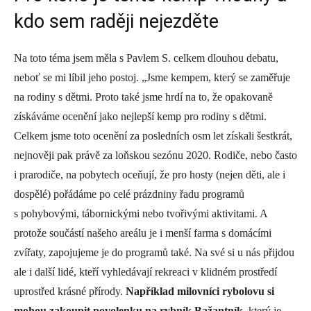
kdo sem raději nejezděte
Na toto téma jsem měla s Pavlem S. celkem dlouhou debatu,
neboť se mi líbil jeho postoj. „Jsme kempem, který se zaměřuje
na rodiny s dětmi. Proto také jsme hrdí na to, že opakovaně
získáváme ocenění jako nejlepší kemp pro rodiny s dětmi.
Celkem jsme toto ocenění za posledních osm let získali šestkrát,
nejnověji pak právě za loňskou sezónu 2020. Rodiče, nebo často
i prarodiče, na pobytech oceňují, že pro hosty (nejen děti, ale i
dospělé) pořádáme po celé prázdniny řadu programů
s pohybovými, tábornickými nebo tvořivými aktivitami. A
protože součástí našeho areálu je i menší farma s domácími
zvířaty, zapojujeme je do programů také. Na své si u nás přijdou
ale i další lidé, kteří vyhledávají rekreaci v klidném prostředí
uprostřed krásné přírody.
Například milovníci rybolovu si
mohou zakoupit povolenku na rybník Bažantník
, který je