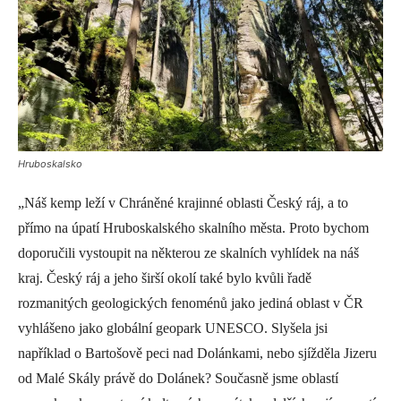
Hruboskalsko
„Náš kemp leží v Chráněné krajinné oblasti Český ráj, a to
přímo na úpatí Hruboskalského skalního města. Proto bychom
doporučili vystoupit na některou ze skalních vyhlídek na náš
kraj. Český ráj a jeho širší okolí také bylo kvůli řadě
rozmanitých geologických fenoménů jako jediná oblast v ČR
vyhlášeno jako globální geopark UNESCO. Slyšela jsi
například o Bartošově peci nad Dolánkami, nebo sjížděla Jizeru
od Malé Skály právě do Dolánek? Současně jsme oblastí