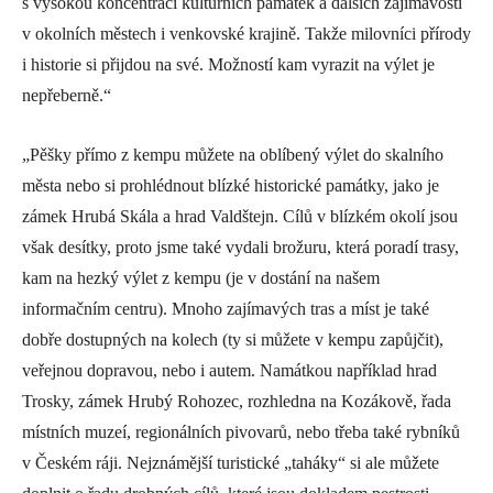
s vysokou koncentrací kulturních památek a dalších zajímavostí
v okolních městech i venkovské krajině. Takže milovníci přírody
i historie si přijdou na své. Možností kam vyrazit na výlet je
nepřeberně.“
„Pěšky přímo z kempu můžete na oblíbený výlet do skalního
města nebo si prohlédnout blízké historické památky, jako je
zámek Hrubá Skála a hrad Valdštejn. Cílů v blízkém okolí jsou
však desítky, proto jsme také vydali brožuru, která poradí trasy,
kam na hezký výlet z kempu (je v dostání na našem
informačním centru). Mnoho zajímavých tras a míst je také
dobře dostupných na kolech (ty si můžete v kempu zapůjčit),
veřejnou dopravou, nebo i autem. Namátkou například hrad
Trosky, zámek Hrubý Rohozec, rozhledna na Kozákově, řada
místních muzeí, regionálních pivovarů, nebo třeba také rybníků
v Českém ráji. Nejznámější turistické „taháky“ si ale můžete