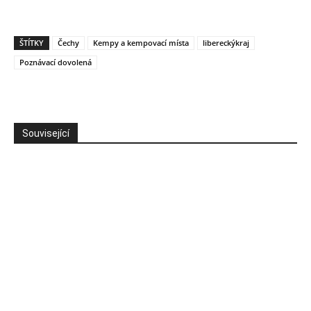
ŠTÍTKY
Čechy
Kempy a kempovací místa
libereckýkraj
Poznávací dovolená
Související