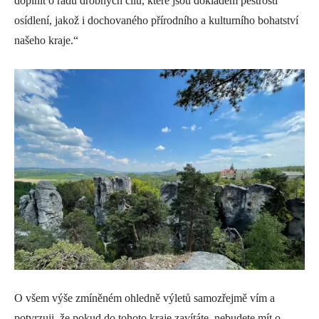
doplnit o řadu drobných cílů, které jsou dokladem pestrosti
osídlení, jakož i dochovaného přírodního a kulturního bohatství
našeho kraje.“
O všem výše zmíněném ohledně výletů samozřejmě vím a
potvrzuji, že pokud do tohoto kraje zavítáte, nebudete mít o