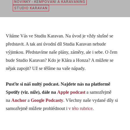
NOVINKY - KEMPOVÁNÍ A KARAVANING
STUDIO KARAVAN
Vítáme Vás ve Studiu Karavan. Na úvod je vždy slušné se
představit. A tak ani úvodní díl Studia Karavan nebude
výjimkou. Představíme naše plány, záměry, ale i sebe. O čem
bude Studio Karavan? Kdo je Klára a Honza? A můžete se
nějak zapojit? Už se těšíme na vaše nápady.
Pusťte si náš nultý podcast. Najdete nás na platformě
Spotify (viz. níže), dále na
Apple podcast
a samozřejmě
na
Anchor
a
Google Podcasty
. Všechny naše vydané díly si
samozřejmě můžete prohlédnout i
v této rubrice
.