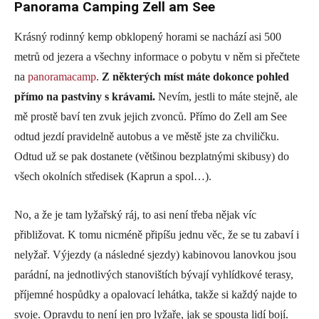
Panorama Camping Zell am See
Krásný rodinný kemp obklopený horami se nachází asi 500
metrů od jezera a všechny informace o pobytu v něm si přečtete
na
panoramacamp
.
Z některých míst máte dokonce pohled
přímo na pastviny s krávami.
Nevím, jestli to máte stejně, ale
mě prostě baví ten zvuk jejich zvonců. Přímo do Zell am See
odtud jezdí pravidelně autobus a ve městě jste za chviličku.
Odtud už se pak dostanete (většinou bezplatnými skibusy) do
všech okolních středisek (Kaprun a spol…).
No, a že je tam lyžařský ráj, to asi není třeba nějak víc
přibližovat. K tomu nicméně připíšu jednu věc, že se tu zabaví i
nelyžař. Výjezdy (a následné sjezdy) kabinovou lanovkou jsou
parádní, na jednotlivých stanovištích bývají vyhlídkové terasy,
příjemné hospůdky a opalovací lehátka, takže si každý najde to
svoje. Opravdu to není jen pro lyžaře, jak se spousta lidí bojí.