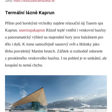
Zdroj:
https://www.panoramacamp.at/
Termální lázně Kaprun
Přímo pod horskými vrcholky najdete relaxační ráj Tauern spa
Kaprun.
tauernspakaprun
Různě teplé vnitřní i venkovní bazény
a panoramatický výhled na majestátní hory jsou balzámem pro
tělo i duši. K tomu samozřejmě saunový svět a libůstky jako
třeba pravidelný Martini brunch. Zážitek si rozhodně odnesete
z proskleného venkovního bazénu. I na pohled je to unikátní, ale
koupání tu nemá chybu.