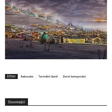
ŠTÍTKY
Rakousko
Termální lázně
Zimní kempování
Související