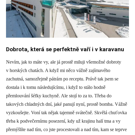
Dobrota, která se perfektně vaří i v karavanu
Nevím, jak to máte vy, ale já prostě miluji všemožné dobroty
v horských chatách. A když mi něco vážně zajímavého
zachutná, samozřejmě pátrám po receptu. Právě tak jsem se
dostala i k tomu následujícímu, i když to stálo hodně
přemlouvání šéfky kuchyně. Ale stojí to za to. Třeba do
takových chladných dní, jaké panují nyní, prostě bomba. Vážně
vyzkoušejte. Voní tak nějak tajemně svátečně. Skvělá chuťovka
třeba k podvečernímu posezení, kdy už krajinu halí tma a vy
přemýšlíte nad tím, co jste procestovali a nad tím, kam se teprve