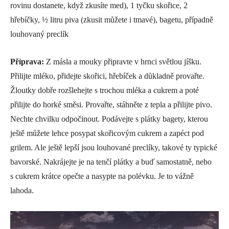
rovinu dostanete, když zkusíte med), 1 tyčku skořice, 2
hřebíčky, ½ litru piva (zkusit můžete i tmavé), bagetu, případně
louhovaný preclík
Příprava:
Z másla a mouky připravte v hrnci světlou jíšku.
Přilijte mléko, přidejte skořici, hřebíček a důkladně provařte.
Žloutky dobře rozšlehejte s trochou mléka a cukrem a poté
přilijte do horké směsi. Provařte, stáhněte z tepla a přilijte pivo.
Nechte chvilku odpočinout. Podávejte s plátky bagety, kterou
ještě můžete lehce posypat skořicovým cukrem a zapéct pod
grilem. Ale ještě lepší jsou louhované preclíky, takové ty typické
bavorské. Nakrájejte je na tenčí plátky a buď samostatně, nebo
s cukrem krátce opečte a nasypte na polévku. Je to vážně
lahoda.