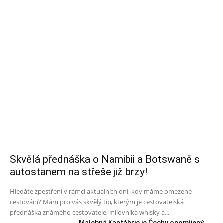
Skvělá přednáška o Namibii a Botswaně s
autostanem na střeše již brzy!
Hledáte zpestření v rámci aktuálních dní, kdy máme omezené
cestování? Mám pro vás skvělý tip, kterým je cestovatelská
přednáška známého cestovatele, milovníka whisky a...
Malebná Kantábrie je Čechy opomíjený