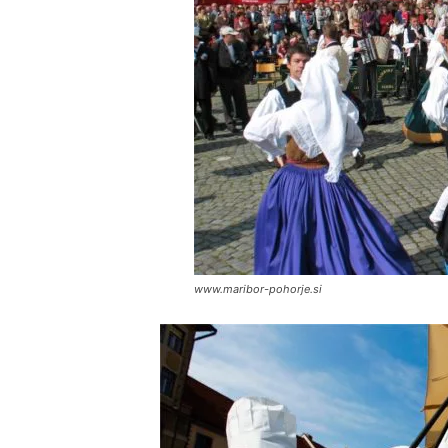
www.maribor-pohorje.si