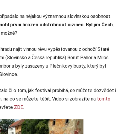
 připadalo na nějakou významnou slovinskou osobnost.
mohl první hrozen odstřihnout cizinec. Byl jím Čech
,
to možné?
hradu najít vinnou révu vypěstovanou z odnoží Staré
mí (Slovinsko a Česká republika) Borut Pahor a Miloš
or a byly zasazeny u Plečnikovy busty, který byl
Slovince.
alo či o tom, jak festival probíhá, se můžete dozvědět i
m, na co se můžete těšit. Video si zobrazíte na
tomto
tevřete
ZDE
.