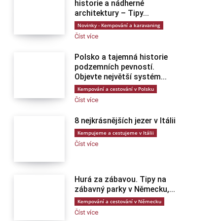
historie a nádherné
architektury – Tipy...
Novinky - Kempování a karavaning
Číst více
Polsko a tajemná historie
podzemních pevností.
Objevte největší systém...
Kempování a cestování v Polsku
Číst více
8 nejkrásnějších jezer v Itálii
Kempujeme a cestujeme v Itálii
Číst více
Hurá za zábavou. Tipy na
zábavný parky v Německu,...
Kempování a cestování v Německu
Číst více