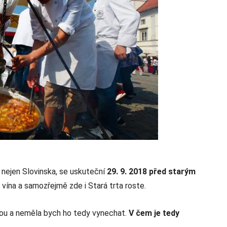
é nejen Slovinska, se uskuteční
29. 9. 2018 před starým
vína a samozřejmě zde i Stará trta roste.
kou a neměla bych ho tedy vynechat.
V čem je tedy