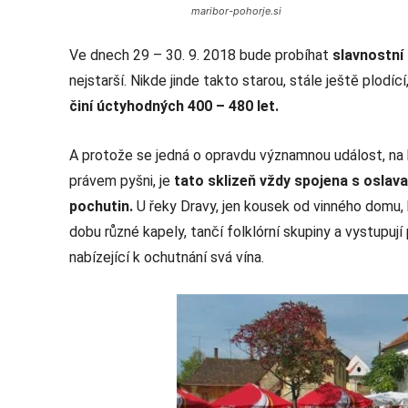
maribor-pohorje.si
Ve dnech 29 – 30. 9. 2018 bude probíhat
slavnostní 
nejstarší. Nikde jinde takto starou, stále ještě plodíc
činí úctyhodných 400 – 480 let.
A protože se jedná o opravdu významnou událost, na k
právem pyšni, je
tato sklizeň vždy spojena s oslav
pochutin.
U řeky Dravy, jen kousek od vinného domu, kd
dobu různé kapely, tančí folklórní skupiny a vystupuj
nabízející k ochutnání svá vína.