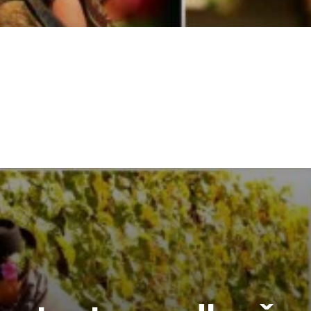
lie
Rakousko
Německo
Španělsko
Slovinsko
Ostatn