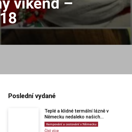
ný víkend –
018
Poslední vydané
Teplé a klidné termální lázně v
Německu nedaleko našich...
Kempování a cestování v Německu
Číst více