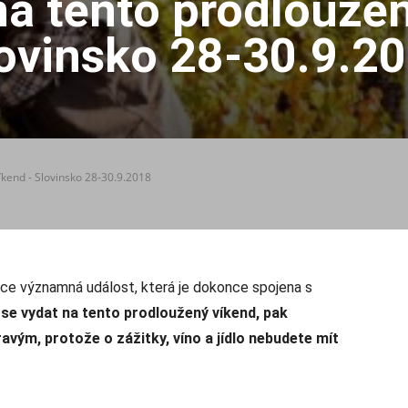
na tento prodlouže
ovinsko 28-30.9.2
íkend - Slovinsko 28-30.9.2018
ice významná událost, která je dokonce spojena s
se vydat na tento prodloužený víkend, pak
vým, protože o zážitky, víno a jídlo nebudete mít