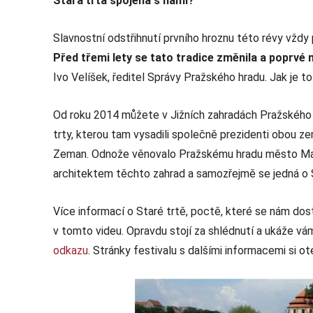
Stará trta spojena s námi?
Slavnostní odstřihnutí prvního hroznu této révy vždy
Před třemi lety se tato tradice změnila a poprvé 
Ivo Velíšek, ředitel Správy Pražského hradu. Jak je 
Od roku 2014 můžete v Jižních zahradách Pražského 
trty, kterou tam vysadili společně prezidenti obou ze
Zeman. Odnože věnovalo Pražskému hradu město Marib
architektem těchto zahrad a samozřejmě se jedná o 
Více informací o Staré trtě, poctě, které se nám dost
v tomto videu. Opravdu stojí za shlédnutí a ukáže vá
odkazu
. Stránky festivalu s dalšími informacemi si o