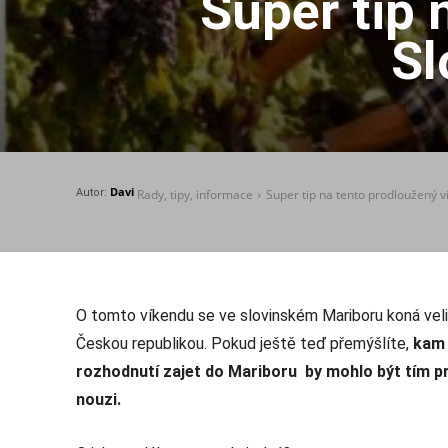
Super tip 
Sl
Davi
Autor:
Rady, tipy, informace
Super tip na tento prodloužený v
O tomto víkendu se ve slovinském Mariboru koná vel
Českou republikou. Pokud ještě teď přemýšlíte,
kam 
rozhodnutí zajet do Mariboru by mohlo být tím pra
nouzi.