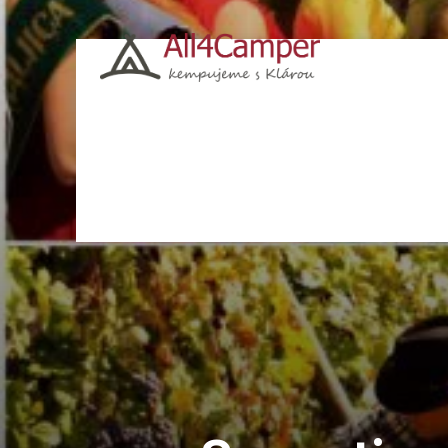
Kempy
Česko
Chorvatsko
Polsko
Itá