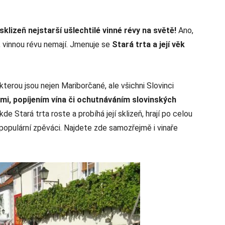
sklizeň nejstarší ušlechtilé vinné révy na světě!
Ano,
í, vinnou révu nemají. Jmenuje se
Stará trta a její věk
terou jsou nejen Mariborčané, ale všichni Slovinci
ami, popíjením vína či ochutnáváním slovinských
e Stará trta roste a probíhá její sklizeň, hrají po celou
í populární zpěváci. Najdete zde samozřejmě i vinaře