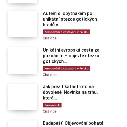
Autem či obytňákem po
unikátní stezce gotických
hradů v...
Kempování a cestování v Polsku
Číst více
Unikátní evropská cesta za
poznáním – objevte stezku
gotických...
Kempování a cestování v Polsku
Číst více
Jak přežít katastrofu na
dovolené: Novinka na trhu,
která...
Karavanink
Číst více
Budapešť: Objevování bohaté