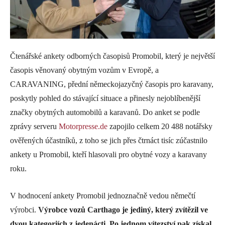
Čtenářské ankety odborných časopisů Promobil, který je největší
časopis věnovaný obytným vozům v Evropě, a
CARAVANING, přední německojazyčný časopis pro karavany,
poskytly pohled do stávající situace a přinesly nejoblíbenější
značky obytných automobilů a karavanů. Do anket se podle
zprávy serveru
Motorpresse.de
zapojilo celkem 20 488 notářsky
ověřených účastníků, z toho se jich přes čtrnáct tisíc zúčastnilo
ankety u Promobil, kteří hlasovali pro obytné vozy a karavany
roku.
V hodnocení ankety Promobil jednoznačně vedou němečtí
výrobci.
Výrobce vozů Carthago je jediný, který zvítězil ve
dvou kategoriích z jedenácti. Po jednom vítezství pak získal