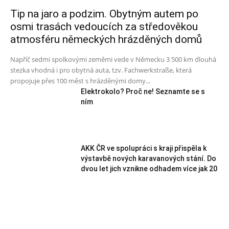
Tip na jaro a podzim. Obytným autem po
osmi trasách vedoucích za středověkou
atmosféru německých hrázděných domů
Napříč sedmi spolkovými zeměmi vede v Německu 3 500 km dlouhá
stezka vhodná i pro obytná auta, tzv. Fachwerkstraße, která
propojuje přes 100 měst s hrázděnými domy...
Elektrokolo? Proč ne! Seznamte se s
ním
AKK ČR ve spolupráci s kraji přispěla k
výstavbě nových karavanových stání. Do
dvou let jich vznikne odhadem více jak 20