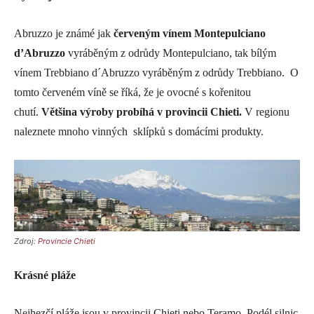
Abruzzo je známé jak
červeným vínem Montepulciano
d’Abruzzo
vyráběným z odrůdy Montepulciano, tak bílým
vínem Trebbiano d´Abruzzo vyráběným z odrůdy Trebbiano. O
tomto červeném víně se říká, že je ovocné s kořenitou
chutí.
Většina výroby probíhá v provincii Chieti.
V regionu
naleznete mnoho vinných sklípků s domácími produkty.
Zdroj:
Provincie Chieti
Krásné pláže
Nejhezčí pláže jsou v provincii Chieti nebo Teramo. Podél silnic