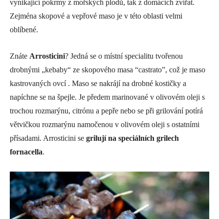
vynikající pokrmy z mořských plodů, tak z domácích zvířat.
Zejména skopové a vepřové maso je v této oblasti velmi
oblíbené.
Znáte
Arrosticini
? Jedná se o místní specialitu tvořenou
drobnými „kebaby“ ze skopového masa “castrato”, což je maso
kastrovaných ovcí . Maso se nakrájí na drobné kostičky a
napíchne se na špejle. Je předem marinované v olivovém oleji s
trochou rozmarýnu, citrónu a pepře nebo se při grilování potírá
větvičkou rozmarýnu namočenou v olivovém oleji s ostatními
přísadami. Arrosticini se
grilují na speciálních grilech
fornacella
.