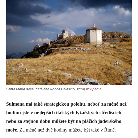
Santa Maria della Pietà and Rocca Calascio, zdroj
wikipedia
Sulmona má také strategickou polohu, neboť za méně než
hodinu jste v nejlepších italských lyžařských střediscích
nebo za stejnou dobu můžete být na plážích jaderského
moře
. Za méně než dvě hodiny můžete být také v Římě.