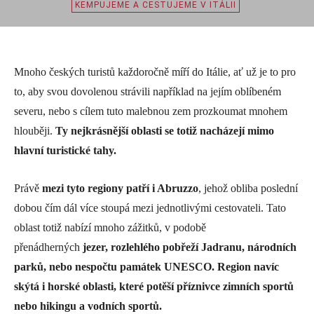
KEMPUJEME A CESTUJEME V ITÁLII
Mnoho českých turistů každoročně míří do Itálie, ať už je to pro
to, aby svou dovolenou strávili například na jejím oblíbeném
severu, nebo s cílem tuto malebnou zem prozkoumat mnohem
hlouběji.
Ty nejkrásnější oblasti se totiž nacházejí mimo
hlavní turistické tahy.
Právě
mezi tyto regiony patří i Abruzzo
, jehož obliba poslední
dobou čím dál více stoupá mezi jednotlivými cestovateli. Tato
oblast totiž nabízí mnoho zážitků, v podobě
přenádherných
jezer, rozlehlého pobřeží Jadranu, národních
parků, nebo nespočtu památek UNESCO. Region navíc
skýtá i horské oblasti, které potěší příznivce zimních sportů
nebo hikingu a vodních sportů.