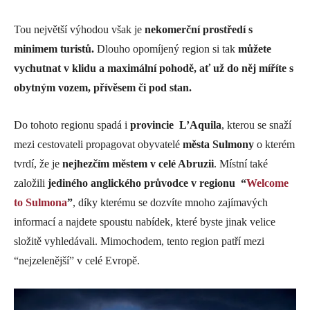
Tou největší výhodou však je
nekomerční prostředí s
minimem turistů.
Dlouho opomíjený region si tak
můžete
vychutnat v klidu a maximální pohodě, ať už do něj míříte s
obytným vozem, přívěsem či pod stan.
Do tohoto regionu spadá i
provincie
L’Aquila
, kterou se snaží
mezi cestovateli propagovat obyvatelé
města Sulmony
o kterém
tvrdí, že je
nejhezčím městem v celé Abruzii
. Místní také
založili
jediného anglického průvodce v regionu “
Welcome
to Sulmona
”
, díky kterému se dozvíte mnoho zajímavých
informací a najdete spoustu nabídek, které byste jinak velice
složitě vyhledávali. Mimochodem, tento region patří mezi
“nejzelenější” v celé Evropě.