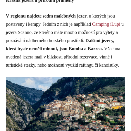
Krásná jezera a přírodní prameny
V regionu najdete sedm malebných jezer
, u kterých jsou
postaveny i kempy. Jedním z nich je například
Camping iLupi
u
jezera Scanno, ze kterého máte mnoho možností pro výlety a
poznávání nádherného horského prostředí.
Dalšími jezery,
která byste neměli minout, jsou Bomba a Barrea.
Všechna
uvedená jezera mají v blízkosti přírodní rezervace, vinné i
turistické stezky, nebo možnosti využití raftingu či kanoistiky.