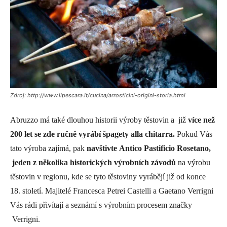
Zdroj: http://www.ilpescara.it/cucina/arrosticini-origini-storia.html
Abruzzo má také dlouhou historii výroby těstovin a již
více než
200 let se zde ručně vyrábí špagety alla chitarra.
Pokud Vás
tato výroba zajímá, pak
navštivte
Antico Pastificio Rosetano,
jeden z několika historických výrobních závodů
na výrobu
těstovin v regionu, kde se tyto těstoviny vyrábějí již od konce
18. století. Majitelé Francesca Petrei Castelli a Gaetano Verrigni
Vás rádi přivítají a seznámí s výrobním procesem značky
Verrigni.