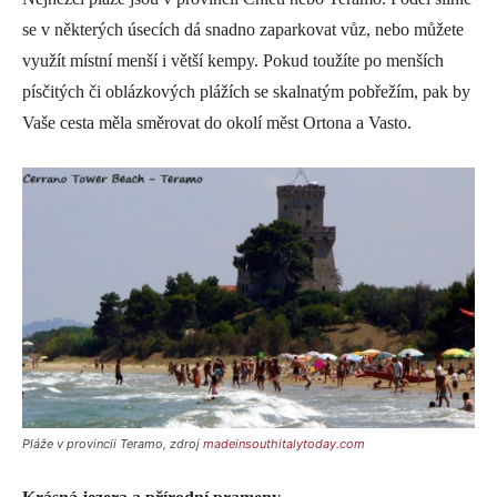
se v některých úsecích dá snadno zaparkovat vůz, nebo můžete
využít místní menší i větší kempy. Pokud toužíte po menších
písčitých či oblázkových plážích se skalnatým pobřežím, pak by
Vaše cesta měla směrovat do okolí měst Ortona a Vasto.
Pláže v provincii Teramo, zdroj
madeinsouthitalytoday.com