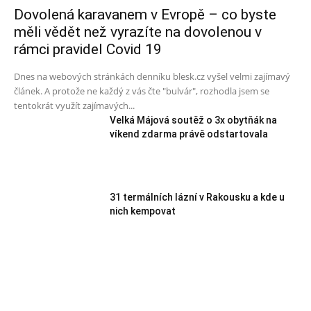
Dovolená karavanem v Evropě – co byste
měli vědět než vyrazíte na dovolenou v
rámci pravidel Covid 19
Dnes na webových stránkách denníku blesk.cz vyšel velmi zajímavý
článek. A protože ne každý z vás čte "bulvár", rozhodla jsem se
tentokrát využít zajímavých...
Velká Májová soutěž o 3x obytňák na
víkend zdarma právě odstartovala
31 termálních lázní v Rakousku a kde u
nich kempovat