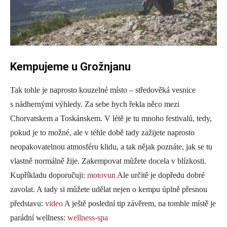
Kempujeme u Grožnjanu
Tak tohle je naprosto kouzelné místo – středověká vesnice
s nádhernými výhledy. Za sebe bych řekla něco mezi
Chorvatskem a Toskánskem. V létě je tu mnoho festivalů, tedy,
pokud je to možné, ale v téhle době tady zažijete naprosto
neopakovatelnou atmosféru klidu, a tak nějak poznáte, jak se tu
vlastně normálně žije. Zakempovat můžete docela v blízkosti.
Kupříkladu doporučuji:
motovun
Ale určitě je dopředu dobré
zavolat. A tady si můžete udělat nejen o kempu úplně přesnou
představu:
video
A ještě poslední tip závěrem, na tomhle místě je
parádní wellness:
wellness-spa