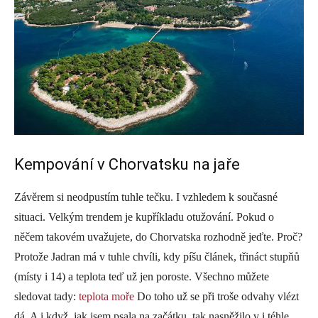
Kempování v Chorvatsku na jaře
Závěrem si neodpustím tuhle tečku. I vzhledem k současné
situaci. Velkým trendem je kupříkladu otužování. Pokud o
něčem takovém uvažujete, do Chorvatska rozhodně jeďte. Proč?
Protože Jadran má v tuhle chvíli, kdy píšu článek, třináct stupňů
(místy i 14) a teplota teď už jen poroste. Všechno můžete
sledovat tady:
teplota moře
Do toho už se při troše odvahy vlézt
dá. A i když, jak jsem psala na začátku, tak nasněžilo v i téhle