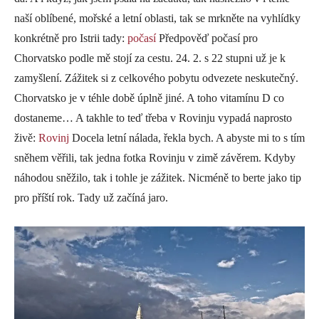
naší oblíbené, mořské a letní oblasti, tak se mrkněte na vyhlídky
konkrétně pro Istrii tady:
počasí
Předpověď počasí pro
Chorvatsko podle mě stojí za cestu. 24. 2. s 22 stupni už je k
zamyšlení. Zážitek si z celkového pobytu odvezete neskutečný.
Chorvatsko je v téhle době úplně jiné. A toho vitamínu D co
dostaneme… A takhle to teď třeba v Rovinju vypadá naprosto
živě:
Rovinj
Docela letní nálada, řekla bych. A abyste mi to s tím
sněhem věřili, tak jedna fotka Rovinju v zimě závěrem. Kdyby
náhodou sněžilo, tak i tohle je zážitek. Nicméně to berte jako tip
pro příští rok. Tady už začíná jaro.