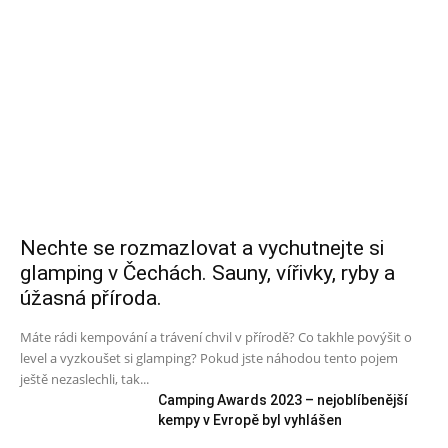
Nechte se rozmazlovat a vychutnejte si
glamping v Čechách. Sauny, vířivky, ryby a
úžasná příroda.
Máte rádi kempování a trávení chvil v přírodě? Co takhle povýšit o
level a vyzkoušet si glamping? Pokud jste náhodou tento pojem
ještě nezaslechli, tak...
Camping Awards 2023 – nejoblíbenější
kempy v Evropě byl vyhlášen