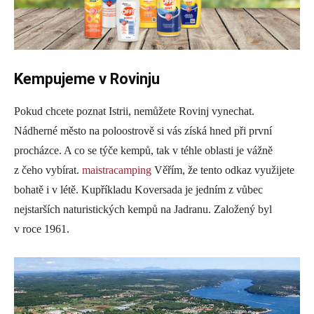
Kempujeme v Rovinju
Pokud chcete poznat Istrii, nemůžete Rovinj vynechat.
Nádherné město na poloostrově si vás získá hned při první
procházce. A co se týče kempů, tak v téhle oblasti je vážně
z čeho vybírat.
maistracamping
Věřím, že tento odkaz využijete
bohatě i v létě. Kupříkladu Koversada je jedním z vůbec
nejstarších naturistických kempů na Jadranu. Založený byl
v roce 1961.