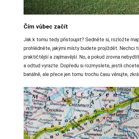
Čím vůbec začít
Jak k tomu tedy přistoupit? Sedněte si, rozložte mapu
prohlédněte, jakými místy budete projíždět. Nechci t
praktičtější a zajímavější. No, a pokud zrovna nebydlíte
a odtud vyrazte. Dopředu si rozmyslete, jestli chcete
banálně, ale přece jen tomu trochu času věnujte, zkr