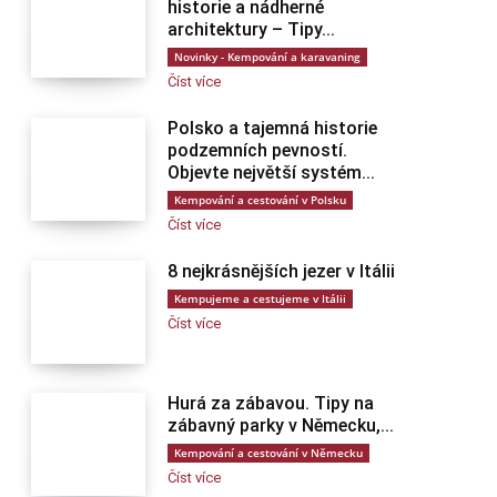
historie a nádherné
architektury – Tipy...
Novinky - Kempování a karavaning
Číst více
Polsko a tajemná historie
podzemních pevností.
Objevte největší systém...
Kempování a cestování v Polsku
Číst více
8 nejkrásnějších jezer v Itálii
Kempujeme a cestujeme v Itálii
Číst více
Hurá za zábavou. Tipy na
zábavný parky v Německu,...
Kempování a cestování v Německu
Číst více