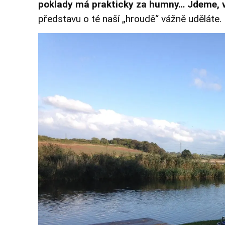
poklady má prakticky za humny… Jdeme, v
představu o té naší „hroudě“ vážně uděláte.