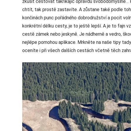
zkusit cestovat takříkajíc opravdu svobodomyslně… 
chtít, tak prostě zastavíte. A zůstane také podle toh
končinách punc pořádného dobrodružství a pocit volno
konkrétní délku cesty, je to ještě lepší. A je to fajn
cestě zámek nebo jeskyně. Je nádherně a vedro, ško
nejlépe pomohou aplikace. Mrkněte na naše tipy tad
oceníte i při všech dalších cestách včetně těch zahr