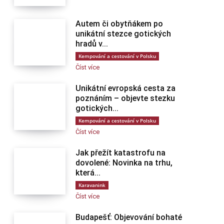
Autem či obytňákem po
unikátní stezce gotických
hradů v...
Kempování a cestování v Polsku
Číst více
Unikátní evropská cesta za
poznáním – objevte stezku
gotických...
Kempování a cestování v Polsku
Číst více
Jak přežít katastrofu na
dovolené: Novinka na trhu,
která...
Karavanink
Číst více
Budapešť: Objevování bohaté