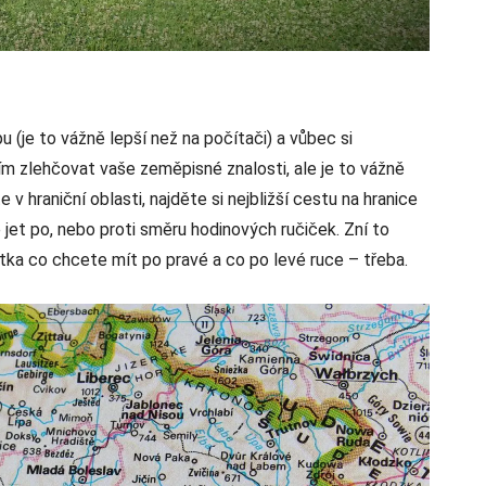
 (je to vážně lepší než na počítači) a vůbec si
ím zlehčovat vaše zeměpisné znalosti, ale je to vážně
 v hraniční oblasti, najděte si nejbližší cestu na hranice
 jet po, nebo proti směru hodinových ručiček. Zní to
átka co chcete mít po pravé a co po levé ruce – třeba.