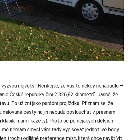
výzvou největší. Neříkejte, že vás to někdy nenapadlo –
anic České republiky činí 2 326,82 kilometrů. Jasně, že
avu. To už zní jako parádní projížďka. Přiznám se, že
 a milované cesty na jih nebudu poslouchat v přesném
 klasik, mám i kazety). Proto se po nějakých delších
e mě nemám smysl vám tady vypisovat jednotlivé body,
jen trochu odlišné preference míst, která chce navštívit.