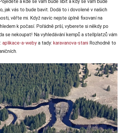
Pojedete a kde se vám bude líbit a kdy se vám bude
o, jak vás to bude bavit. Dodá to i dovolené v našich
sti, věřte mi. Když navíc nejste úplně fixovaní na
 vzhledem k počasí. Pořádně prší, vyberete si někdy po
da se nekoupat! Na vyhledávání kempů a stellplatzů vám
y:
aplikace-a-weby
a tady:
karavanova-sta
n
i
Rozhodně to
aničních.