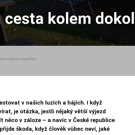
cesta kolem dokol
lem dokola republiky
stovat v našich luzích a hájích. I když
rat, je otázka, jestli nějaký větší výjezd
t něco v záloze – a navíc v České republice
 přijde škoda, když člověk vůbec neví, jaké