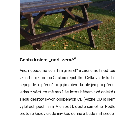
Cesta kolem „naší země“
Ano, nebudeme se s tím „mazat“ a začneme hned tou 
zkusit objet celou Českou republiku. Celková délka hr
nepojedete přesně po jejím obvodu, ale jen pro předst
jedna z věcí, co mě mrzí, že letos během své daleké
sledu desítky svých oblíbených CD (vážně CD, já jsem
výletech poohlížím. Ale zpět k cestě samotné. Podl
protože každý ujede jiný kus denně a bude mít přece 