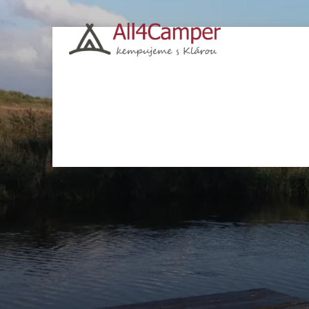
Kempy
Česko
Chorvatsko
Polsko
Itá