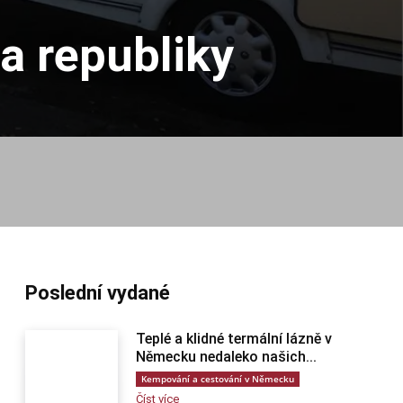
a republiky
Poslední vydané
Teplé a klidné termální lázně v
Německu nedaleko našich...
Kempování a cestování v Německu
Číst více