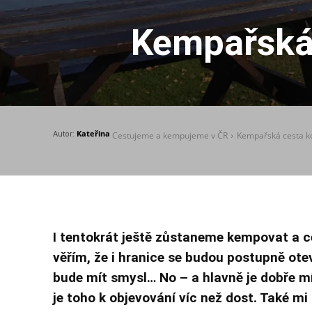
Kempařská 
Kateřina
Autor:
Cestujeme a kempujeme v ČR
Kempařská cesta ko
I tentokrát ještě zůstaneme kempovat a ce
věřím, že i hranice se budou postupně oteví
bude mít smysl… No – a hlavně je dobře mí
je toho k objevování víc než dost. Také mi