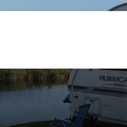
lie
Rakousko
Německo
Španělsko
Slovinsko
Ostatn