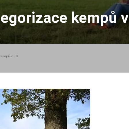
tegorizace kempů v
 kempů v ČR