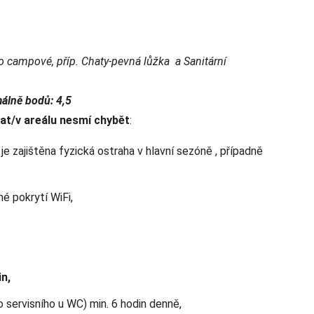
o campové, příp. Chaty-pevná lůžka a Sanitární
álně bodů: 4,5
at/v areálu nesmí chybět
:
 je zajištěna fyzická ostraha v hlavní sezóně , případně
é pokrytí WiFi,
in,
 servisního u WC) min. 6 hodin denně,