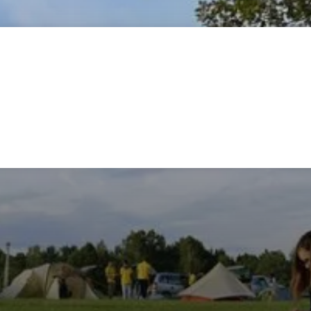
lie
Rakousko
Německo
Španělsko
Slovinsko
Ostatn