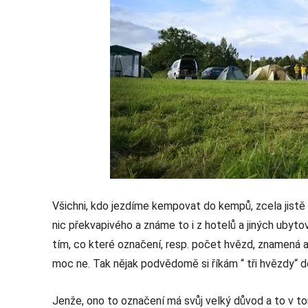
Všichni, kdo jezdíme kempovat do kempů, zcela jist
nic překvapivého a známe to i z hotelů a jiných ubyt
tím, co které označení, resp. počet hvězd, znamená 
moc ne. Tak nějak podvědomě si říkám “ tři hvězdy“ d
Jenže, ono to označení má svůj velký důvod a to v 