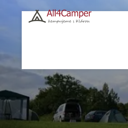
Kempy
Česko
Chorvatsko
Polsko
Itá