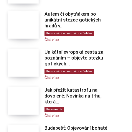
Autem či obytňákem po
unikátní stezce gotických
hradů v...
Kempování a cestování v Polsku
Číst více
Unikátní evropská cesta za
poznáním – objevte stezku
gotických...
Kempování a cestování v Polsku
Číst více
Jak přežít katastrofu na
dovolené: Novinka na trhu,
která...
Karavanink
Číst více
Budapešť: Objevování bohaté