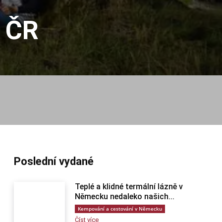
 ČR
Poslední vydané
Teplé a klidné termální lázně v
Německu nedaleko našich...
Kempování a cestování v Německu
Číst více