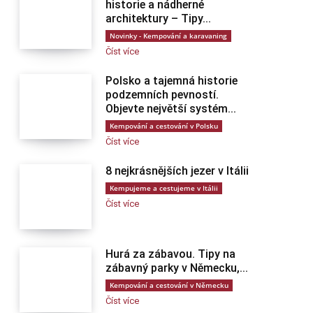
historie a nádherné
architektury – Tipy...
Novinky - Kempování a karavaning
Číst více
Polsko a tajemná historie
podzemních pevností.
Objevte největší systém...
Kempování a cestování v Polsku
Číst více
8 nejkrásnějších jezer v Itálii
Kempujeme a cestujeme v Itálii
Číst více
Hurá za zábavou. Tipy na
zábavný parky v Německu,...
Kempování a cestování v Německu
Číst více