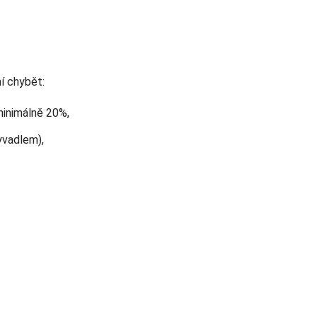
í chybět:
minimálně 20%,
yvadlem),