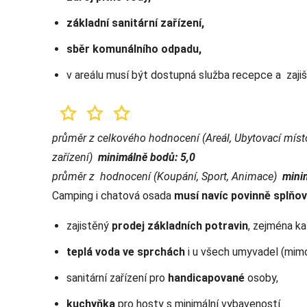
základní sanitární zařízení,
sběr komunálního odpadu,
v areálu musí být dostupná služba recepce a zajišt
průměr z celkového hodnocení (Areál, Ubytovací míst
zařízení)
minimálně bodů: 5,0
průměr z hodnocení (Koupání, Sport, Animace)
mini
Camping i chatová osada
musí navíc povinně splňov
zajistěný
prodej základních potravin
, zejména ka
teplá voda ve sprchách
i u všech umyvadel (mimo
sanitární zařízení pro
handicapované
osoby,
kuchyňka
pro hosty s minimální vybaveností.