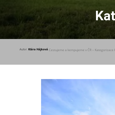
Ka
Klára Hájková
Autor:
Cestujeme a kempujeme v ČR
Kategorizace