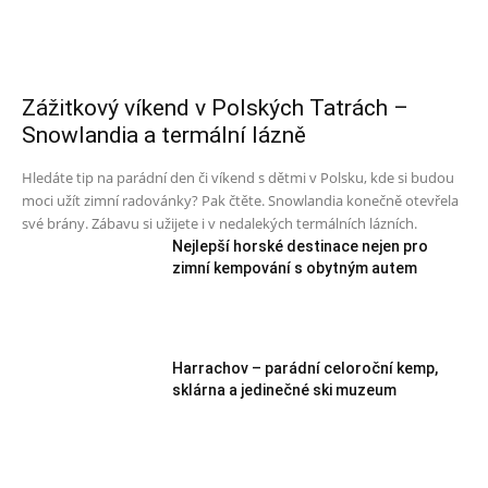
Zážitkový víkend v Polských Tatrách –
Snowlandia a termální lázně
Hledáte tip na parádní den či víkend s dětmi v Polsku, kde si budou
moci užít zimní radovánky? Pak čtěte. Snowlandia konečně otevřela
své brány. Zábavu si užijete i v nedalekých termálních lázních.
Nejlepší horské destinace nejen pro
zimní kempování s obytným autem
Harrachov – parádní celoroční kemp,
sklárna a jedinečné ski muzeum