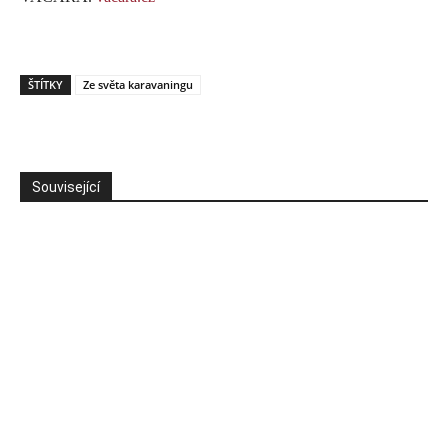
ŠTÍTKY
Ze světa karavaningu
Související