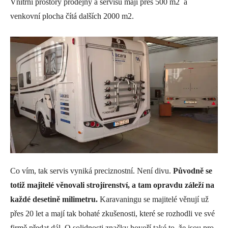
Vnitřní prostory prodejny a servisu mají přes 500 m2 a
venkovní plocha čítá dalších 2000 m2.
Co vím, tak servis vyniká preciznostní. Není divu.
Původně se
totiž majitelé věnovali strojírenství, a tam opravdu záleží na
každé desetině milimetru.
Karavaningu se majitelé věnují už
přes 20 let a mají tak bohaté zkušenosti, které se rozhodli ve své
firmě předat dál. O solidnosti značky hovoří také to, že jsou pro