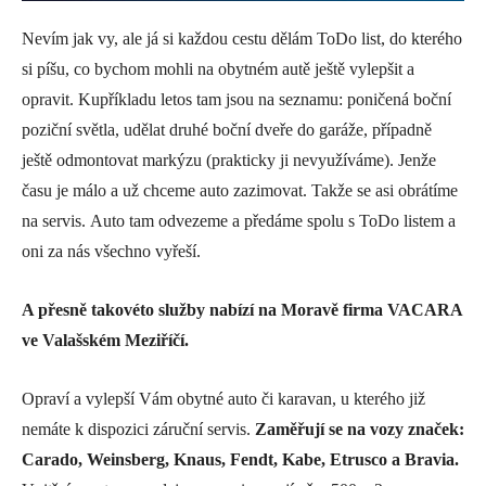
Nevím jak vy, ale já si každou cestu dělám ToDo list, do kterého
si píšu, co bychom mohli na obytném autě ještě vylepšit a
opravit. Kupříkladu letos tam jsou na seznamu: poničená boční
poziční světla, udělat druhé boční dveře do garáže, případně
ještě odmontovat markýzu (prakticky ji nevyužíváme). Jenže
času je málo a už chceme auto zazimovat. Takže se asi obrátíme
na servis. Auto tam odvezeme a předáme spolu s ToDo listem a
oni za nás všechno vyřeší.
A přesně takovéto služby nabízí na Moravě firma VACARA
ve Valašském Meziříčí.
Opraví a vylepší Vám obytné auto či karavan, u kterého již
nemáte k dispozici záruční servis.
Zaměřují se na vozy značek:
Carado, Weinsberg, Knaus, Fendt, Kabe, Etrusco a Bravia.