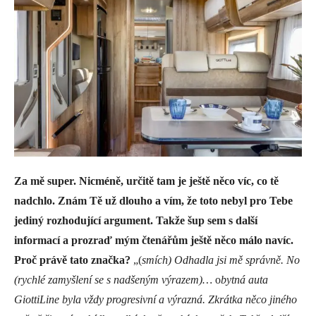
Za mě super. Nicméně, určitě tam je ještě něco víc, co tě
nadchlo. Znám Tě už dlouho a vím, že toto nebyl pro Tebe
jediný rozhodující argument. Takže šup sem s další
informací a prozraď mým čtenářům ještě něco málo navíc.
Proč právě tato značka?
„(
smích) Odhadla jsi mě správně. No
(rychlé zamyšlení se s nadšeným výrazem)…
o
bytná auta
GiottiLine byla vždy progresivní a výrazná. Zkrátka něco jiného