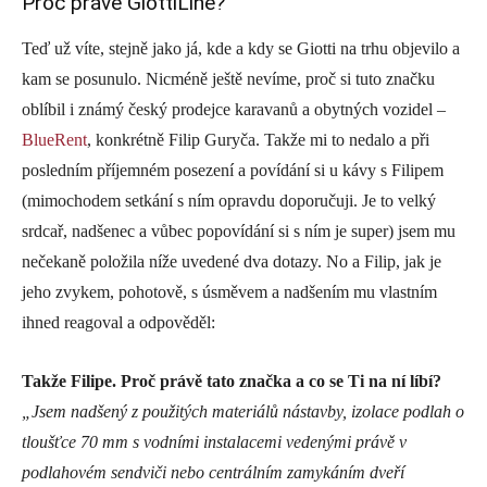
Proč právě GiottiLine?
Teď už víte, stejně jako já, kde a kdy se Giotti na trhu objevilo a
kam se posunulo. Nicméně ještě nevíme, proč si tuto značku
oblíbil i známý český prodejce karavanů a obytných vozidel –
BlueRent
, konkrétně Filip Guryča. Takže mi to nedalo a při
posledním příjemném posezení a povídání si u kávy s Filipem
(mimochodem setkání s ním opravdu doporučuji. Je to velký
srdcař, nadšenec a vůbec popovídání si s ním je super) jsem mu
nečekaně položila níže uvedené dva dotazy. No a Filip, jak je
jeho zvykem, pohotově, s úsměvem a nadšením mu vlastním
ihned reagoval a odpověděl:
Takže Filipe. Proč právě tato značka a co se Ti na ní líbí?
„Jsem nadšený z použitých materiálů nástavby, izolace podlah o
tloušťce 70 mm s vodními instalacemi vedenými právě v
podlahovém sendviči nebo centrálním zamykáním dveří