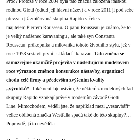
Proč? Protože v roce 2004 byla tato značka založena italskou
rodinou Giotti (odtud její hlavní název) a v roce 2011 ji pod sebe
převzala již zmiňovaná skupina Rapido v čele s
majitelem Pierrem Rousseau. O panu Rousseau je známo, že to
je velký nadšenec karavaningu , ale také syn Constanta
Rousseau, průkopníka a milovníka tohoto životního stylu, jež v
roce 1958 sestavil první „skládací“ karavan.
Tato změna se
samozřejmě okamžitě projevila v následujícím modelovém
roce výraznou změnou konstrukce nástavby, organizací
chodu celé firmy a především zvýšením kvality
„výrobků“.
Také není tajemstvím, že některé z modelových řad
skupiny Rapido vznikají právě v moderním závodě Giotti
Line. Mimochodem, věděli jste, že například mezi „vestavbáři“
velice oblíbená značka Westfalia spadá také do této skupiny?…
Popravdě, já to nevěděla.