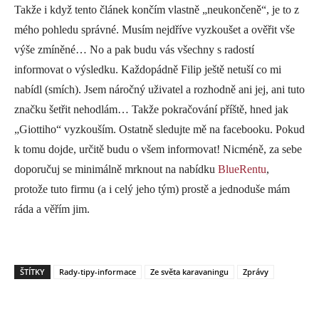
Takže i když tento článek končím vlastně „neukončeně“, je to z
mého pohledu správné. Musím nejdříve vyzkoušet a ověřit vše
výše zmíněné… No a pak budu vás všechny s radostí
informovat o výsledku. Každopádně Filip ještě netuší co mi
nabídl (smích). Jsem náročný uživatel a rozhodně ani jej, ani tuto
značku šetřit nehodlám… Takže pokračování příště, hned jak
„Giottiho“ vyzkouším. Ostatně sledujte mě na facebooku. Pokud
k tomu dojde, určitě budu o všem informovat! Nicméně, za sebe
doporučuj se minimálně mrknout na nabídku
BlueRentu
,
protože tuto firmu (a i celý jeho tým) prostě a jednoduše mám
ráda a věřím jim.
ŠTÍTKY
Rady-tipy-informace
Ze světa karavaningu
Zprávy