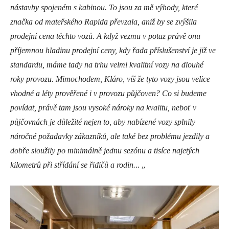
nástavby spojeném s kabinou. To jsou za mě výhody, které
značka od mateřského Rapida převzala, aniž by se zvýšila
prodejní cena těchto vozů. A když vezmu v potaz právě onu
příjemnou hladinu prodejní ceny, kdy řada příslušenství je již ve
standardu, máme tady na trhu velmi kvalitní vozy na dlouhé
roky provozu. Mimochodem, Kláro, víš že tyto vozy jsou velice
vhodné a léty prověřené i v provozu půjčoven? Co si budeme
povídat, právě tam jsou vysoké nároky na kvalitu, neboť v
půjčovnách je důležité nejen to, aby nabízené vozy splnily
náročné požadavky zákazníků, ale také bez problému jezdily a
dobře sloužily po minimálně jednu sezónu a tisíce najetých
kilometrů při střídání se řidičů a rodin.
.. „