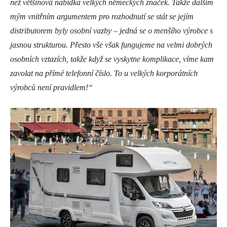
než většinová nabídka velkých německých značek. Takže dalším
mým vnitřním argumentem pro rozhodnutí se stát se jejím
distributorem byly osobní vazby – jedná se o menšího výrobce s
jasnou strukturou. Přesto vše však fungujeme na velmi dobrých
osobních vztazích, takže když se vyskytne komplikace, víme kam
zavolat na přímé telefonní číslo. To u velkých korporátních
výrobců není pravidlem!“