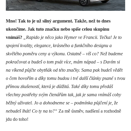
Mno! Tak to je už silný argument. Takže, než to dnes
ukončíme. Jak tuto značku nebo spíše celou skupinu
vnímáš?
„Rapido je něco jako Hymer ve Francii. Tečka! Je to
spojení kvality, elegance, krásného a funkčního designu a
skvělého poměru ceny a výkonu. Ostatně – víš co? Než budeme
pokračovat a budeš o tom psát více, mám nápad – s Davím si
na víkend půjčte obytňák od této značky. Sama pak budeš vědět
o čem hovořím a díky tomu budou i tvé další články psané s tvou
přímou zkušeností, která je důlžitá. Také díky tomu předáš
všechny postřehy svým čtenářům tak, jak je sama vnímáš coby
běžný uživatel. Jo a dohodneme se – podmínka půjčení je, že
nebudeš lhát! Co ty na to?“
Za mě úsměv, nadšení a rozhodně
jdu do toho!