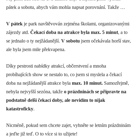
pátek a sobotu, abych vám mohla napsat porovnání. Takže …
V pátek
je park navštěvován zejména školami, organizovanými
zájezdy atd.
Čekací doba na atrakce byla max. 5 minut
, a to
se jednalo o ty nejžádanější.
V sobotu
jsem očekávala horší stav,
ale byla jsem mile překvapena.
Díky pestrosti nabídky atrakcí, občerstvení a mnoha
probíhajících show se nestalo to, co jsem si myslela a čekací
doba na nejžádanější atrakce byla
max. 10 minut.
Samozřejmě,
nebyla nejvyšší sezóna, takže
o prázdninách se připravte na
podstatně delší čekací doby, ale nevidím to nijak
katastroficky
.
Nicméně, pokud sem chcete zajet, vyhněte se letním prázdninám
a jeďte již teď. O to více si to užijete!