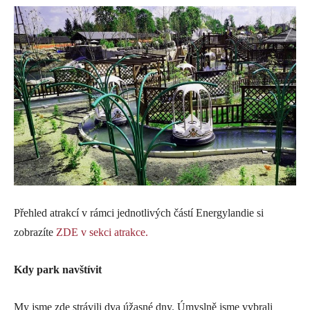
Přehled atrakcí v rámci jednotlivých částí Energylandie si
zobrazíte
ZDE v sekci atrakce.
Kdy park navštívit
My jsme zde strávili dva úžasné dny. Úmyslně jsme vybrali