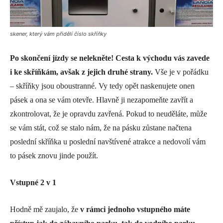
skener, který vám přidělí číslo skříňky
Po skončení jízdy se nelekněte! Cesta k východu vás zavede
i ke skříňkám, avšak z jejich druhé strany.
Vše je v pořádku
– skříňky jsou oboustranné. Vy tedy opět naskenujete onen
pásek a ona se vám otevře. Hlavně ji nezapomeňte zavřít a
zkontrolovat, že je opravdu zavřená. Pokud to neuděláte, může
se vám stát, což se stalo nám, že na pásku zůstane načtena
poslední skříňka u poslední navštívené atrakce a nedovolí vám
to pásek znovu jinde použít.
Vstupné 2 v 1
Hodně mě zaujalo, že
v rámci jednoho vstupného máte