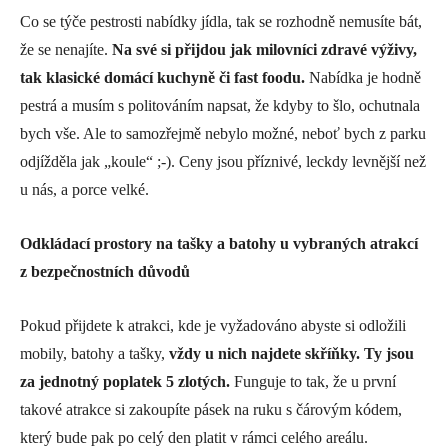
Co se týče pestrosti nabídky jídla, tak se rozhodně nemusíte bát,
že se nenajíte.
Na své si přijdou jak milovníci zdravé výživy,
tak klasické domácí kuchyně či fast foodu.
Nabídka je hodně
pestrá a musím s politováním napsat, že kdyby to šlo, ochutnala
bych vše. Ale to samozřejmě nebylo možné, neboť bych z parku
odjížděla jak „koule“ ;-). Ceny jsou příznivé, leckdy levnější než
u nás, a porce velké.
Odkládací prostory na tašky a batohy u vybraných atrakcí
z bezpečnostních důvodů
Pokud přijdete k atrakci, kde je vyžadováno abyste si odložili
mobily, batohy a tašky,
vždy u nich najdete skříňky. Ty jsou
za jednotný poplatek 5 zlotých.
Funguje to tak, že u první
takové atrakce si zakoupíte pásek na ruku s čárovým kódem,
který bude pak po celý den platit v rámci celého areálu.