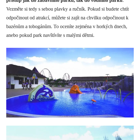
přístup jak do zábavního parku, tak do vodního parku
.
Vezměte si tedy s sebou plavky a ručník. Pokud si budete chtít
odpočinout od atrakcí, můžete si zajít na chvilku odpočinout k
bazénům a tobogánům. To oceníte zejména v horkých dnech,
anebo pokud park navštívíte s malými dětmi.