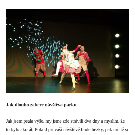
Jak dlouho zabere návštěva parku
Jak jsem psala výše, my jsme zde strávili dva dny a myslím, že
to bylo akorát. Pokud při vaší návštěvě bude hezky, pak určitě si