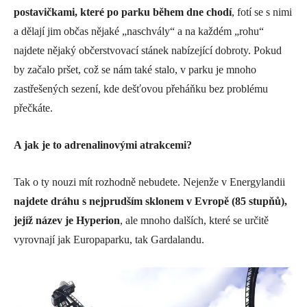
postavičkami, které po parku během dne chodí
, fotí se s nimi
a dělají jim občas nějaké „naschvály“ a na každém „rohu“
najdete nějaký občerstvovací stánek nabízející dobroty. Pokud
by začalo pršet, což se nám také stalo, v parku je mnoho
zastřešených sezení, kde dešťovou přeháňku bez problému
přečkáte.
A jak je to adrenalinovými atrakcemi?
Tak o ty nouzi mít rozhodně nebudete. Nejenže v Energylandii
najdete dráhu s nejprudším sklonem v Evropě (85 stupňů),
jejíž název je Hyperion
, ale mnoho dalších, které se určitě
vyrovnají jak Europaparku, tak Gardalandu.