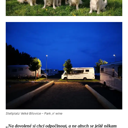
Stellplatz Velké Bílovice – Park ‚n‘ wine
„Na dovolené si chci odpočinout, a ne abych se ještě někam