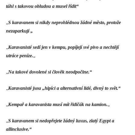
táhl s takovou obludou a musel řídit“
„
S karavanem si nikdy neprohlédnou žádné město, protože
nezaparkují „
„
Karavanisté sedí jen v kempu, popíjejí své pivo a nechtějí
utráce peníze.
„
„
Na takové dovolené si člověk neodpočine.“
„
Karavanisté jsou „hipíci a alternativní lidé
,
divný to svět.“
„
Kempař a karavanista musí mít řidičák na kamion.
„
„
S karavanem si nedopřejete žádný luxus, zlatý Egypt a
allinclusive.“