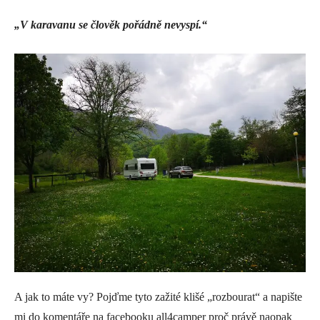
„V karavanu se člověk pořádně nevyspí.“
A jak to máte vy? Pojďme tyto zažité klišé „rozbourat“ a napište
mi do komentáře na facebooku all4camper proč právě naopak