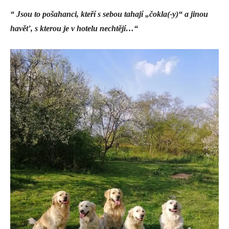
“ Jsou to pošahanci, kteří s sebou tahají „čokla(-y)“ a jinou
havěť, s kterou je v hotelu nechtějí…“