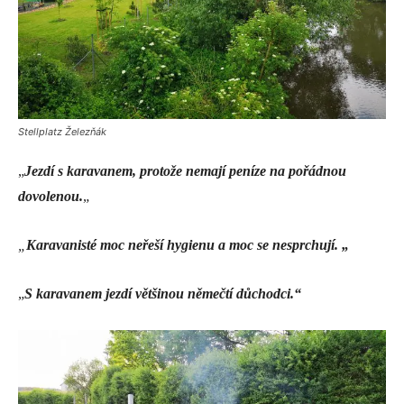
Stellplatz Železňák
„
Jezdí s karavanem, protože nemají peníze na pořádnou
dovolenou.
„
„
Karavanisté moc neřeší hygienu a moc se nesprchují. „
„
S karavanem jezdí většinou němečtí důchodci.“