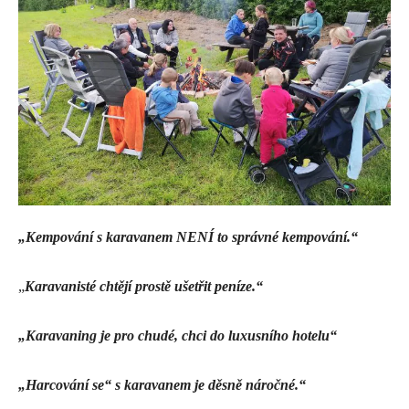
„Kempování s karavanem NENÍ to správné kempování.“
„
Karavanisté chtějí prostě ušetřit peníze.“
„Karavaning je pro chudé, chci do luxusního hotelu“
„Harcování se“ s karavanem je děsně náročné.“