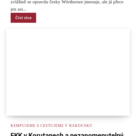
zvláštně se opravdu česky Wörthersee jmenuje, ale já přece
jen asi...
Číst více
KEMPUJEME A CESTUJEME V RAKOUSKU
FKK v Korutanech a nezapomenutelný