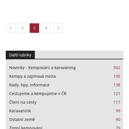
2
3
4
Další rubriky
Novinky - Kempování a karavaning
502
Kempy a zajímavá místa
195
Rady, tipy, informace
138
Cestujeme a kempujeme v ČR
121
Čtení na cesty
117
Karavanink
99
Ostatní země
90
Zimní kempování
79