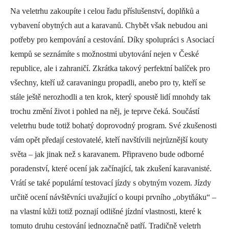
Na veletrhu zakoupíte i celou řadu příslušenství, doplňků a
vybavení obytných aut a karavanů. Chybět však nebudou ani
potřeby pro kempování a cestování. Díky spolupráci s Asociací
kempů se seznámíte s možnostmi ubytování nejen v České
republice, ale i zahraničí. Zkrátka takový perfektní balíček pro
všechny, kteří už caravaningu propadli, anebo pro ty, kteří se
stále ještě nerozhodli a ten krok, který spoustě lidí mnohdy tak
trochu změní život i pohled na něj, je teprve čeká. Součástí
veletrhu bude totiž bohatý doprovodný program. Své zkušenosti
vám opět předají cestovatelé, kteří navštívili nejrůznější kouty
světa – jak jinak než s karavanem. Připraveno bude odborné
poradenství, které ocení jak začínající, tak zkušení karavanisté.
Vrátí se také populární testovací jízdy s obytným vozem. Jízdy
určitě ocení návštěvníci uvažující o koupi prvního „obytňáku“ –
na vlastní kůži totiž poznají odlišné jízdní vlastnosti, které k
tomuto druhu cestování jednoznačně patří. Tradičně veletrh