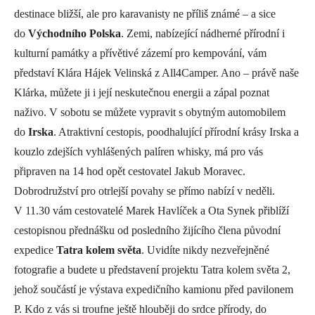
destinace bližší, ale pro karavanisty ne příliš známé – a sice
do
Východního Polska
. Zemi, nabízející nádherné přírodní i
kulturní památky a přívětivé zázemí pro kempování, vám
představí Klára Hájek Velinská z All4Camper. Ano – právě naše
Klárka, můžete ji i její neskutečnou energii a zápal poznat
naživo. V sobotu se můžete vypravit s obytným automobilem
do
Irska
. Atraktivní cestopis, poodhalující přírodní krásy Irska a
kouzlo zdejších vyhlášených palíren whisky, má pro vás
připraven na 14 hod opět cestovatel Jakub Moravec.
Dobrodružství pro otrlejší povahy se přímo nabízí v neděli.
V 11.30 vám cestovatelé Marek Havlíček a Ota Synek přiblíží
cestopisnou přednášku od posledního žijícího člena původní
expedice
Tatra kolem světa
. Uvidíte nikdy nezveřejněné
fotografie a budete u představení projektu Tatra kolem světa 2,
jehož součástí je výstava expedičního kamionu před pavilonem
P. Kdo z vás si troufne ještě hlouběji do srdce přírody, do