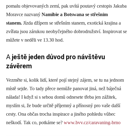
pomalu objevovaných zemí, pak uvítá poutavý cestopis Jakuba
Moravce nazvaný
Namibie a Botswana se střešním
stanem.
Jízda džípem se střešním stanem, exotická krajina a
zvířata jsou zárukou neobyčejného dobrodružství. Inspirovat se
můžete v neděli ve 13.30 hod.
A
ještě jeden důvod pro návštěvu
závěrem
Vezměte si, kolik lidí, které pojí stejný zájem, se tu na jednom
místě sejde. To tady přece nemůže panovat jiná, než báječná
nálada! I když si s sebou domů odnesete třeba jen zážitek,
myslím si, že bude určitě příjemný a přínosný pro vaše další
cesty. Ona občas trocha inspirace a jiného pohledu vůbec
neškodí. Tak co, potkáme se?
www.bvv.cz/caravaning-brno