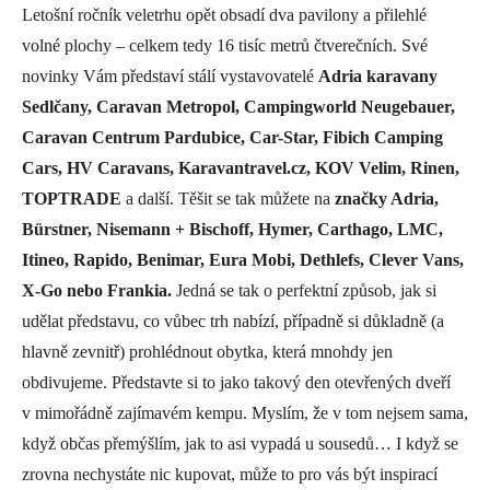
Letošní ročník veletrhu opět obsadí dva pavilony a přilehlé
volné plochy – celkem tedy 16 tisíc metrů čtverečních. Své
novinky Vám představí stálí vystavovatelé
Adria karavany
Sedlčany, Caravan Metropol, Campingworld Neugebauer,
Caravan Centrum Pardubice, Car-Star, Fibich Camping
Cars, HV Caravans, Karavantravel.cz, KOV Velim, Rinen,
TOPTRADE
a další. Těšit se tak můžete na
značky Adria,
Bürstner, Nisemann + Bischoff, Hymer, Carthago, LMC,
Itineo, Rapido, Benimar, Eura Mobi, Dethlefs, Clever Vans,
X-Go nebo Frankia.
Jedná se tak o perfektní způsob, jak si
udělat představu, co vůbec trh nabízí, případně si důkladně (a
hlavně zevnitř) prohlédnout obytka, která mnohdy jen
obdivujeme. Představte si to jako takový den otevřených dveří
v mimořádně zajímavém kempu. Myslím, že v tom nejsem sama,
když občas přemýšlím, jak to asi vypadá u sousedů… I když se
zrovna nechystáte nic kupovat, může to pro vás být inspirací