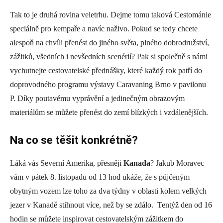
Tak to je druhá rovina veletrhu. Dejme tomu taková Cestománie
speciálně pro kempaře a navíc naživo. Pokud se tedy chcete
alespoň na chvíli přenést do jiného světa, plného dobrodružství,
zážitků, všedních i nevšedních scenérií? Pak si společně s námi
vychutnejte cestovatelské přednášky, které každý rok patří do
doprovodného programu výstavy Caravaning Brno v pavilonu
P. Díky poutavému vyprávění a jedinečným obrazovým
materiálům se můžete přenést do zemí blízkých i vzdálenějších.
Na co se těšit konkrétně?
Láká vás Severní Amerika, přesněji
Kanada
? Jakub Moravec
vám v pátek 8. listopadu od 13 hod ukáže, že s půjčeným
obytným vozem lze toho za dva týdny v oblasti kolem velkých
jezer v Kanadě stihnout více, než by se zdálo. Tentýž den od 16
hodin se můžete inspirovat cestovatelským zážitkem do