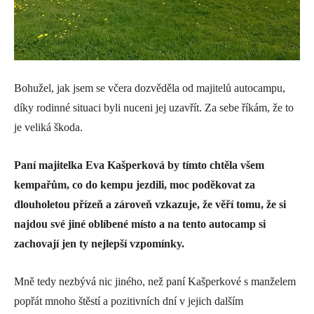
Bohužel, jak jsem se včera dozvěděla od majitelů autocampu,
díky rodinné situaci byli nuceni jej uzavřít. Za sebe říkám, že to
je veliká škoda.
Paní majitelka Eva Kašperková by tímto chtěla všem
kempařům, co do kempu jezdili, moc poděkovat za
dlouholetou přízeň a zároveň vzkazuje, že věří tomu, že si
najdou své jiné oblíbené místo a na tento autocamp si
zachovají jen ty nejlepší vzpomínky.
Mně tedy nezbývá nic jiného, než paní Kašperkové s manželem
popřát mnoho štěstí a pozitivních dní v jejich dalším