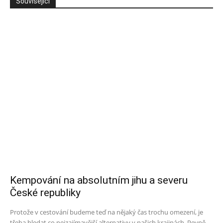
Související
Kempování na absolutním jihu a severu
České republiky
Protože v cestování budeme teď na nějaký čas trochu omezení, je
třeba hledat co nejzajímavější alternativy v našich krajinách. Pevně