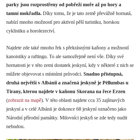
parky jsou rozprostřeny od pobřeží moře až po hory a
tamní mokřadla.
Díky tomu, že je tato země převážně hornatá,
nabízí mnoho možností pro aktivní pěší turistiku, horskou
cyklistiku a horolezectví.
Najdete zde také mnoho řek s překrásnými kaňony a možností
kanoistiky a raftingu. To ale samozřejmě není vše. Díky své
hornatosti je v této zemi dostatek jeskyní, kdy v některé z nich se
můžete objevovat s místními průvodci.
Snadno přístupná,
druhá největší v Albánii a značená jeskyně je Pëllumbas u
Tirany, kterou najdete v kaňonu Skorana na řece Erzen
(
zobrazit na mapě
). V této oblasti najdete cca 35 zajímavých
jeskyní a v celé Albánii je dokonce 68 jeskyní označeno jako
Národní přírodní památky. Milovníci jeskyň se zde tedy nudit
nebudou.