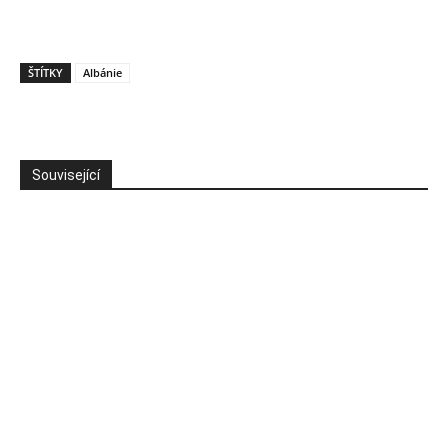
ŠTÍTKY
Albánie
Související