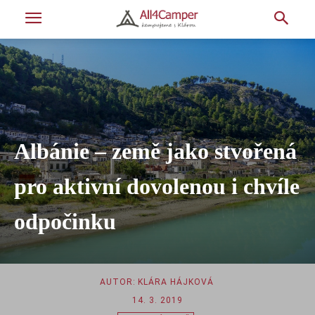
Albánie – země jako stvořená
pro aktivní dovolenou i chvíle
odpočinku
AUTOR:
KLÁRA HÁJKOVÁ
14. 3. 2019