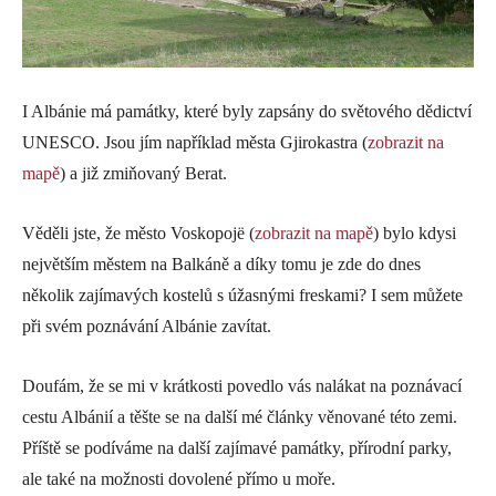
I Albánie má památky, které byly zapsány do světového dědictví
UNESCO. Jsou jím například města Gjirokastra (
zobrazit na
mapě
) a již zmiňovaný Berat.
Věděli jste, že město Voskopojë (
zobrazit na mapě
) bylo kdysi
největším městem na Balkáně a díky tomu je zde do dnes
několik zajímavých kostelů s úžasnými freskami? I sem můžete
při svém poznávání Albánie zavítat.
Doufám, že se mi v krátkosti povedlo vás nalákat na poznávací
cestu Albánií a těšte se na další mé články věnované této zemi.
Příště se podíváme na další zajímavé památky, přírodní parky,
ale také na možnosti dovolené přímo u moře.