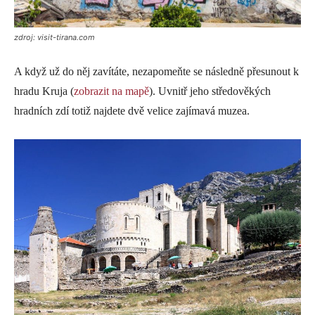
zdroj: visit-tirana.com
A když už do něj zavítáte, nezapomeňte se následně přesunout k
hradu Kruja (
zobrazit na mapě
). Uvnitř jeho středověkých
hradních zdí totiž najdete dvě velice zajímavá muzea.