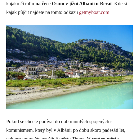
kajaku či raftu
na řece Osum v jižní Albánii u Berat
. Kde si
kajak půjčit najdete na tomto odkazu
getmyboat.com
Pokud se chcete podívat do dob minulých spojených s
komunismem, který byl v Albánii po dobu skoro padesáti let,
pak nezapomeňte navštívit město Tirana.
V centru města