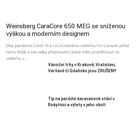
Weinsberg CaraCore 650 MEG se sníženou
výškou a moderním designem
Díky pandemii Covid 19 a s ní zrušenému veletrhu For Caravan přišel
tento fešák o své velké představení, které mělo proběhnout na
veletrhu v...
Vánoční trhy v Krakově, Vratislavi,
Varšavě či Gdaňsku jsou ZRUŠENY
Tip na parádní karavanové stání v
Rokytnici a výlety v jeho okolí