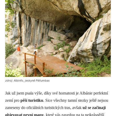
zdroj: Albinfo, jeskyně Pëllumbas
Jak už jsem psala výše, díky své hornatosti je Albánie perfektní
zemí pro
pěší turistiku
. Sice všechny tamní stezky ještě nejsou
zaneseny do oficiálních turistických tras, avšak
už se začínají
objevovat první mapy
, které vás zavedou na ta nejkrásnější