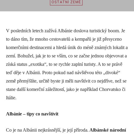
OSTATNÍ ZEMĚ
V posledních letech zažívá Albánie doslova turistický boom. Je
to dáno tím, že mnoho cestovatelů a kempařů je již přesyceno
komerčními destinacemi a hledá únik do méně známých lokalit a
zemí. Bohužel, jak je to se vším, co se začne jednou objevovat a
získá status „exotika“, to se rychle zaplní turisty. A to se právě
teď děje v Albánii. Proto pokud nad návštěvou této „divoké“
země přemýšlíte, určitě byste ji měli navštívit co nejdříve, než se
stane další komerční záležitostí, jako je například Chorvatsko či
Itálie.
Albánie – tipy co navštívit
Co je na Albánii nejkrásnější, je její příroda.
Albánské národní