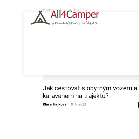
Home
Tags
Trajekty
Tag: trajekty
Kempy
Česko
Chorvatsko
Polsko
Itá
Jak cestovat s obytným vozem a
karavanem na trajektu?
Klára Hájková
-
9. 6. 2023