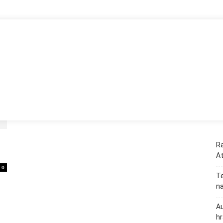
lie
Rakousko
Německo
Španělsko
Slovinsko
Ostatn
Ra
A
0
Te
na
Au
hr