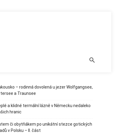
í země
Kempy a zajímavá místa
Stellplatzy
Termální lázně,
Subscribe to our newsletter!
[newsletter_form type="minimal"]
kousko – rodinná dovolená u jezer Wolfgangsee,
ttersee a Traunsee
plé a klidné termální lázně v Německu nedaleko
šich hranic
tem či obytňákem po unikátní stezce gotických
adů v Polsku – II. část