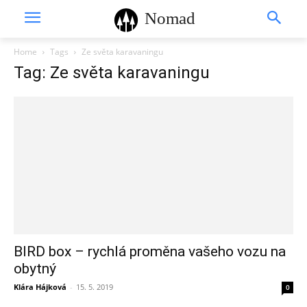
Nomad
Home
Tags
Ze světa karavaningu
Tag: Ze světa karavaningu
BIRD box – rychlá proměna vašeho vozu na
obytný
Klára Hájková
-
15. 5. 2019
0