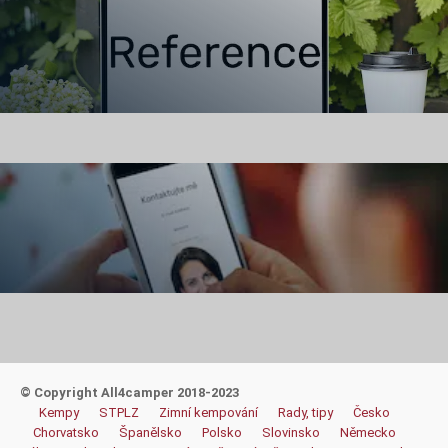
Zobrazit
Kontakt
© Copyright All4camper 2018-2023
Kempy
STPLZ
Zimní kempování
Rady, tipy
Česko
Chorvatsko
Španělsko
Polsko
Slovinsko
Německo