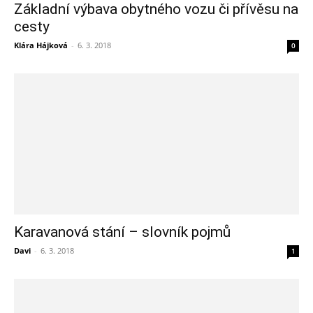
Základní výbava obytného vozu či přívěsu na
cesty
Klára Hájková
-
6. 3. 2018
0
Karavanová stání – slovník pojmů
Davi
-
6. 3. 2018
1