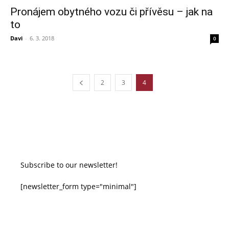
Pronájem obytného vozu či přívěsu – jak na
to
Davi
-
6. 3. 2018
0
2
3
4
Subscribe to our newsletter!
[newsletter_form type="minimal"]