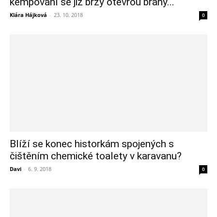
kempování se již brzy otevřou brány...
Klára Hájková
-
23. 10. 2018
0
Blíží se konec historkám spojených s
čištěním chemické toalety v karavanu?
Davi
-
6. 9. 2018
0